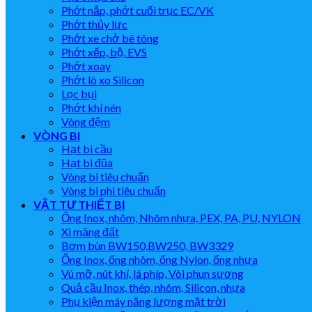
Phớt nắp, phớt cuối trục EC/VK
Phớt thủy lực
Phớt xe chở bê tông
Phớt xếp, bộ, EVS
Phớt xoay
Phớt lò xo Silicon
Lọc bụi
Phớt khí nén
Vòng đệm
VÒNG BI
Hạt bi cầu
Hạt bi đũa
Vòng bi tiêu chuẩn
Vòng bi phi tiêu chuẩn
VẬT TƯ THIẾT BỊ
Ống Inox, nhôm, Nhôm nhựa, PEX, PA, PU, NYLON
Xi măng đất
Bơm bùn BW150,BW250, BW3329
Ống Inox, ống nhôm, ống Nylon, ống nhựa
Vú mỡ, nút khí, lá phíp, Vòi phun sương
Quả cầu Inox, thép, nhôm, Silicon, nhựa
Phụ kiện máy năng lượng mặt trời