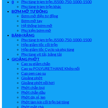
Phụ tùng trạm trộn JS500-750-1000-1500
0
Phụ tùng trạm trộn khác
BƠM MỠ TỰ ĐỘNG
Bơm mỡ điện tự động
Bơm mỡ tay
Hệ thống bơm mỡ
Phụ kiện bơm mỡ
BÁNH RĂNG
Phụ tùng trạm trộn JS500-750-1000-1500
Hộp giảm tốc cối trộn
Hộp giảm tốc Cyclo và phụ tùng
Phụ tùng vít tải, băng tải
GIOĂNG PHỚT
Cao su giảm chấn
Cao su POLYURETHANE Khớp nối
Cup pen cao su
Gioăng phớt
Gioăng phớt nồi hơi
Phớt chắn bụi
Phớt chắn dầu
Phớt dạ, nỉ, len
Phớt làm kín cối trộn bê tông
Phớt mặt chà