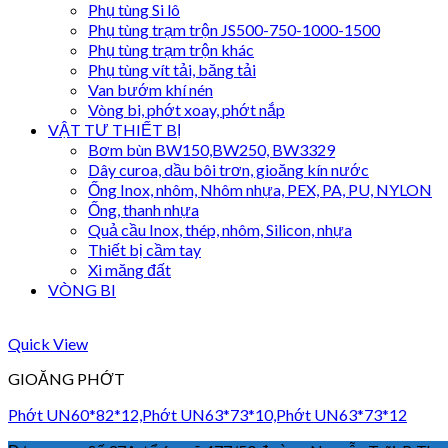
Phụ tùng Si lô
Phụ tùng trạm trộn JS500-750-1000-1500
Phụ tùng trạm trộn khác
Phụ tùng vít tải, băng tải
Van bướm khí nén
Vòng bi, phớt xoay, phớt nắp
VẬT TƯ THIẾT BỊ
Bơm bùn BW150,BW250, BW3329
Dây curoa, dầu bôi trơn, gioăng kín nước
Ống Inox, nhôm, Nhôm nhựa, PEX, PA, PU, NYLON
Ống, thanh nhựa
Quả cầu Inox, thép, nhôm, Silicon, nhựa
Thiết bị cầm tay
Xi măng đất
VÒNG BI
Quick View
GIOĂNG PHỚT
Phớt UN60*82*12,Phớt UN63*73*10,Phớt UN63*73*12