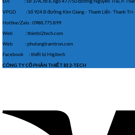
Đ/c : Số 37A, tổ 6, ngõ 477/50 đường Nguyễn Trãi, P. Thanh
VPGD : Số 924 B đường Kim Giang - Thanh Liệt- Thanh Trì-
Hotline/Zalo : 0988.775.899
Web : thietbi2tech.com
Web : phutungtramtron.com
Facebook : thiết bị Higitech
CÔNG TY CỔ PHẦN THIẾT BỊ 2-TECH