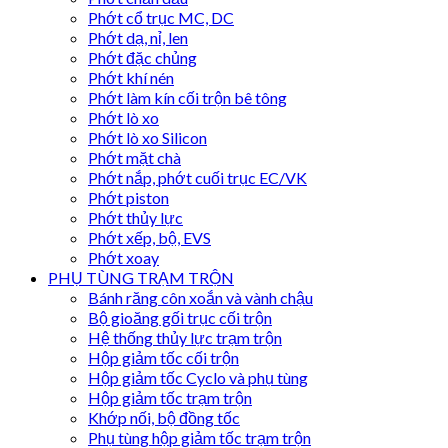
Phớt cổ trục MC, DC
Phớt dạ, nỉ, len
Phớt đặc chủng
Phớt khí nén
Phớt làm kín cối trộn bê tông
Phớt lò xo
Phớt lò xo Silicon
Phớt mặt chà
Phớt nắp, phớt cuối trục EC/VK
Phớt piston
Phớt thủy lực
Phớt xếp, bộ, EVS
Phớt xoay
PHỤ TÙNG TRẠM TRỘN
Bánh răng côn xoắn và vành chậu
Bộ gioăng gối trục cối trộn
Hệ thống thủy lực trạm trộn
Hộp giảm tốc cối trộn
Hộp giảm tốc Cyclo và phụ tùng
Hộp giảm tốc trạm trộn
Khớp nối, bộ đồng tốc
Phụ tùng hộp giảm tốc trạm trộn