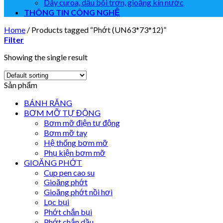
Dây curoa, dầu bôi trơn, gioăng kín nước
THÔNG TIN CÔNG NGHỆ
Home
/
Products tagged “Phớt (UN63*73*12)”
Filter
Showing the single result
Sản phẩm
BÁNH RĂNG
BƠM MỠ TỰ ĐỘNG
Bơm mỡ điện tự động
Bơm mỡ tay
Hệ thống bơm mỡ
Phụ kiện bơm mỡ
GIOĂNG PHỚT
Cup pen cao su
Gioăng phớt
Gioăng phớt nồi hơi
Lọc bụi
Phớt chắn bụi
Phớt chắn dầu