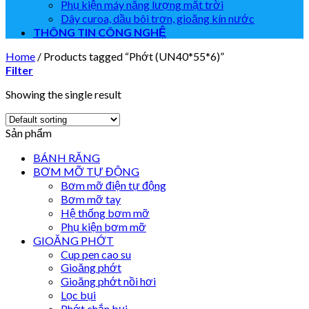
Phụ kiện máy năng lượng mặt trời
Dây curoa, dầu bôi trơn, gioăng kín nước
THÔNG TIN CÔNG NGHỆ
Home
/
Products tagged “Phớt (UN40*55*6)”
Filter
Showing the single result
Sản phẩm
BÁNH RĂNG
BƠM MỠ TỰ ĐỘNG
Bơm mỡ điện tự động
Bơm mỡ tay
Hệ thống bơm mỡ
Phụ kiện bơm mỡ
GIOĂNG PHỚT
Cup pen cao su
Gioăng phớt
Gioăng phớt nồi hơi
Lọc bụi
Phớt chắn bụi