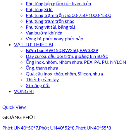
Phụ tùng hộp giảm tốc trạm trộn
Phụ tùng Si lô
Phụ tùng trạm trộn JS500-750-1000-1500
Phụ tùng trạm trộn khác
Phụ tùng vít tải, băng tải
Van bướm khí nén
Vòng bi, phớt xoay, phớt nắp
VẬT TƯ THIẾT BỊ
Bơm bùn BW150,BW250, BW3329
Dây curoa, dầu bôi trơn, gioăng kín nước
Ống Inox, nhôm, Nhôm nhựa, PEX, PA, PU, NYLON
Ống, thanh nhựa
Quả cầu Inox, thép, nhôm, Silicon, nhựa
Thiết bị cầm tay
Xi măng đất
VÒNG BI
Quick View
GIOĂNG PHỚT
Phớt UN40*50*7,Phớt UN40*52*8,Phớt UN40*55*8