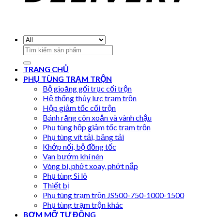
Search
for:
TRANG CHỦ
PHỤ TÙNG TRẠM TRỘN
Bộ gioăng gối trục cối trộn
Hệ thống thủy lực trạm trộn
Hộp giảm tốc cối trộn
Bánh răng côn xoắn và vành chậu
Phụ tùng hộp giảm tốc trạm trộn
Phụ tùng vít tải, băng tải
Khớp nối, bộ đồng tốc
Van bướm khí nén
Vòng bi, phớt xoay, phớt nắp
Phụ tùng Si lô
Thiết bị
Phụ tùng trạm trộn JS500-750-1000-1500
Phụ tùng trạm trộn khác
BƠM MỠ TỰ ĐỘNG