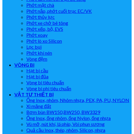
Phớt mặt chà
Phớt nắp, phớt cuối trục EC/VK
Phớt thủy lực
Phớt xe chở bê tông
Phớt xếp, bộ, EVS
Phớt xoay
Phớt lò xo Silicon
Lọc bụi
Phớt khí nén
Vòng đệm
VÒNG BI
Hạt bi cầu
Hạt bi đũa
Vòng bi tiêu chuẩn
Vòng bi phi tiêu chuẩn
VẬT TƯ THIẾT BỊ
Ống Inox, nhôm, Nhôm nhựa, PEX, PA, PU, NYLON
Xi măng đất
Bơm bùn BW150,BW250, BW3329
Ống Inox, ống nhôm, ống Nylon, ống nhựa
Vú mỡ, nút khí, lá phíp, Vòi phun sương
Quả cầu Inox, thép, nhôm, Silicon, nhựa