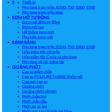
0
Thiết bị
Phụ tùng trạm trộn JS500-750-1000-1500
Phụ tùng trạm trộn khác
BƠM MỠ TỰ ĐỘNG
Bơm mỡ điện tự động
Bơm mỡ tay
Hệ thống bơm mỡ
Phụ kiện bơm mỡ
BÁNH RĂNG
Phụ tùng trạm trộn JS500-750-1000-1500
Hộp giảm tốc cối trộn
Hộp giảm tốc Cyclo và phụ tùng
Phụ tùng vít tải, băng tải
GIOĂNG PHỚT
Cao su giảm chấn
Cao su POLYURETHANE Khớp nối
Cup pen cao su
Gioăng phớt
Gioăng phớt nồi hơi
Phớt chắn bụi
Phớt chắn dầu
Phớt dạ, nỉ, len
Phớt làm kín cối trộn bê tông