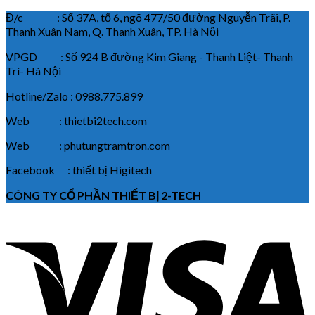
Đ/c : Số 37A, tổ 6, ngõ 477/50 đường Nguyễn Trãi, P.
Thanh Xuân Nam, Q. Thanh Xuân, TP. Hà Nội
VPGD : Số 924 B đường Kim Giang - Thanh Liệt- Thanh
Trì- Hà Nội
Hotline/Zalo : 0988.775.899
Web : thietbi2tech.com
Web : phutungtramtron.com
Facebook : thiết bị Higitech
CÔNG TY CỔ PHẦN THIẾT BỊ 2-TECH