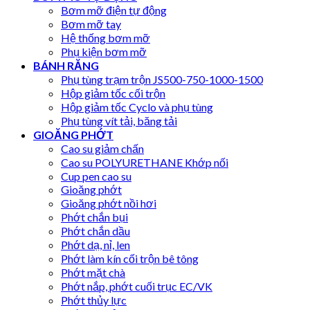
Bơm mỡ điện tự động
Bơm mỡ tay
Hệ thống bơm mỡ
Phụ kiện bơm mỡ
BÁNH RĂNG
Phụ tùng trạm trộn JS500-750-1000-1500
Hộp giảm tốc cối trộn
Hộp giảm tốc Cyclo và phụ tùng
Phụ tùng vít tải, băng tải
GIOĂNG PHỚT
Cao su giảm chấn
Cao su POLYURETHANE Khớp nối
Cup pen cao su
Gioăng phớt
Gioăng phớt nồi hơi
Phớt chắn bụi
Phớt chắn dầu
Phớt dạ, nỉ, len
Phớt làm kín cối trộn bê tông
Phớt mặt chà
Phớt nắp, phớt cuối trục EC/VK
Phớt thủy lực