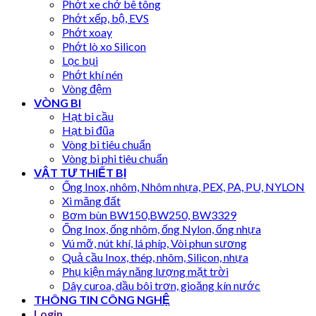
Phớt xe chở bê tông
Phớt xếp, bộ, EVS
Phớt xoay
Phớt lò xo Silicon
Lọc bụi
Phớt khí nén
Vòng đệm
VÒNG BI
Hạt bi cầu
Hạt bi đũa
Vòng bi tiêu chuẩn
Vòng bi phi tiêu chuẩn
VẬT TƯ THIẾT BỊ
Ống Inox, nhôm, Nhôm nhựa, PEX, PA, PU, NYLON
Xi măng đất
Bơm bùn BW150,BW250, BW3329
Ống Inox, ống nhôm, ống Nylon, ống nhựa
Vú mỡ, nút khí, lá phíp, Vòi phun sương
Quả cầu Inox, thép, nhôm, Silicon, nhựa
Phụ kiện máy năng lượng mặt trời
Dây curoa, dầu bôi trơn, gioăng kín nước
THÔNG TIN CÔNG NGHỆ
Login