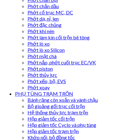
Phớt chắn dầu
Phớt cổ trục MC, DC
Phớt dạ, nỉ, len
Phớt đặc chủng
Phớt khí nén
Phớt làm kín cối trộn bê tông
Phớt lò xo
Phớt lò xo Silicon
Phớt mặt chà
Phớt nắp, phớt cuối trục EC/VK
Phớt piston
Phớt thủy lực
Phớt xếp, bộ, EVS
Phớt xoay
PHỤ TÙNG TRẠM TRỘN
Bánh răng côn xoắn và vành chậu
Bộ gioăng gối trục cối trộn
Hệ thống thủy lực trạm trộn
Hộp giảm tốc cối trộn
Hộp giảm tốc Cyclo và phụ tùng
Hộp giảm tốc trạm trộn
Khớp nối, bộ đồng tốc