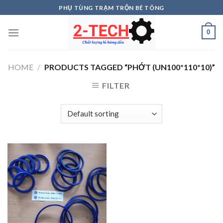
Skip
PHỤ TÙNG TRẠM TRỘN BÊ TÔNG
to
content
0
HOME
/
PRODUCTS TAGGED “PHỚT (UN100*110*10)”
FILTER