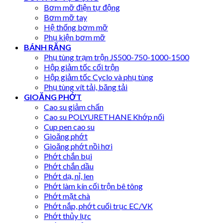
Bơm mỡ điện tự động
Bơm mỡ tay
Hệ thống bơm mỡ
Phụ kiện bơm mỡ
BÁNH RĂNG
Phụ tùng trạm trộn JS500-750-1000-1500
Hộp giảm tốc cối trộn
Hộp giảm tốc Cyclo và phụ tùng
Phụ tùng vít tải, băng tải
GIOĂNG PHỚT
Cao su giảm chấn
Cao su POLYURETHANE Khớp nối
Cup pen cao su
Gioăng phớt
Gioăng phớt nồi hơi
Phớt chắn bụi
Phớt chắn dầu
Phớt dạ, nỉ, len
Phớt làm kín cối trộn bê tông
Phớt mặt chà
Phớt nắp, phớt cuối trục EC/VK
Phớt thủy lực