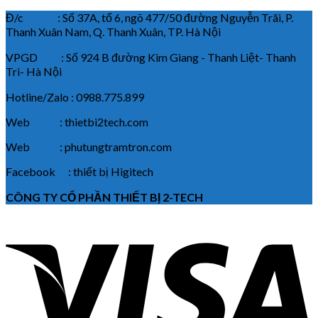
Đ/c : Số 37A, tổ 6, ngõ 477/50 đường Nguyễn Trãi, P.
Thanh Xuân Nam, Q. Thanh Xuân, TP. Hà Nội
VPGD : Số 924 B đường Kim Giang - Thanh Liệt- Thanh
Trì- Hà Nội
Hotline/Zalo : 0988.775.899
Web : thietbi2tech.com
Web : phutungtramtron.com
Facebook : thiết bị Higitech
CÔNG TY CỔ PHẦN THIẾT BỊ 2-TECH