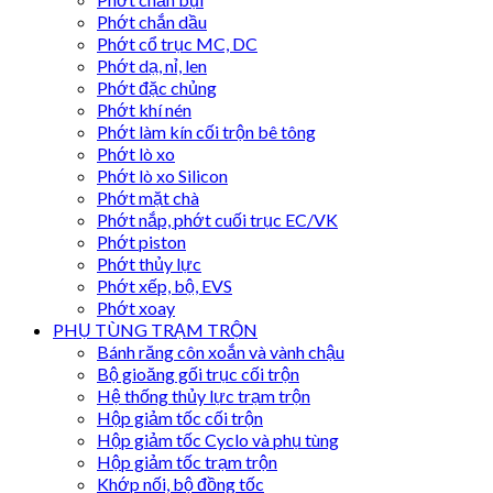
Phớt chắn dầu
Phớt cổ trục MC, DC
Phớt dạ, nỉ, len
Phớt đặc chủng
Phớt khí nén
Phớt làm kín cối trộn bê tông
Phớt lò xo
Phớt lò xo Silicon
Phớt mặt chà
Phớt nắp, phớt cuối trục EC/VK
Phớt piston
Phớt thủy lực
Phớt xếp, bộ, EVS
Phớt xoay
PHỤ TÙNG TRẠM TRỘN
Bánh răng côn xoắn và vành chậu
Bộ gioăng gối trục cối trộn
Hệ thống thủy lực trạm trộn
Hộp giảm tốc cối trộn
Hộp giảm tốc Cyclo và phụ tùng
Hộp giảm tốc trạm trộn
Khớp nối, bộ đồng tốc