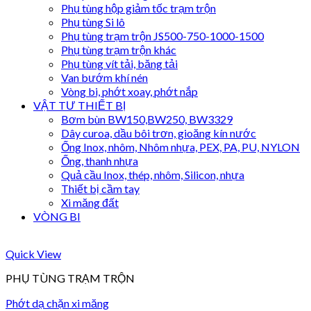
Phụ tùng hộp giảm tốc trạm trộn
Phụ tùng Si lô
Phụ tùng trạm trộn JS500-750-1000-1500
Phụ tùng trạm trộn khác
Phụ tùng vít tải, băng tải
Van bướm khí nén
Vòng bi, phớt xoay, phớt nắp
VẬT TƯ THIẾT BỊ
Bơm bùn BW150,BW250, BW3329
Dây curoa, dầu bôi trơn, gioăng kín nước
Ống Inox, nhôm, Nhôm nhựa, PEX, PA, PU, NYLON
Ống, thanh nhựa
Quả cầu Inox, thép, nhôm, Silicon, nhựa
Thiết bị cầm tay
Xi măng đất
VÒNG BI
Quick View
PHỤ TÙNG TRẠM TRỘN
Phớt dạ chặn xi măng