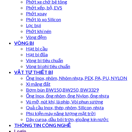
Phớt xe chở bê tông
Phớt xếp, bộ, EVS
Phớt xoay
Phớt lò xo Silicon
Lọc bụi
Phớt khí nén
Vòng đệm
VÒNG BI
Hạt bi cầu
Hạt bi đũa
Vòng bi tiêu chuẩn
Vòng bi phi tiêu chuẩn
VẬT TƯ THIẾT BỊ
Ống Inox, nhôm, Nhôm nhựa, PEX, PA, PU, NYLON
Xi măng đất
Bơm bùn BW150,BW250, BW3329
Ống Inox, ống nhôm, ống Nylon, ống nhựa
Vú mỡ, nút khí, lá phíp, Vòi phun sương
Quả cầu Inox, thép, nhôm, Silicon, nhựa
Phụ kiện máy năng lượng mặt trời
Dây curoa, dầu bôi trơn, gioăng kín nước
THÔNG TIN CÔNG NGHỆ
Login