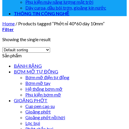
Phụ kiện máy năng lượng mặt trời
Dây curoa, dầu bôi trơn, gioăng kín nước
THÔNG TIN CÔNG NGHỆ
Home
/
Products tagged “Phớt nỉ 40*60 dày 10mm”
Filter
Showing the single result
Sản phẩm
BÁNH RĂNG
BƠM MỠ TỰ ĐỘNG
Bơm mỡ điện tự động
Bơm mỡ tay
Hệ thống bơm mỡ
Phụ kiện bơm mỡ
GIOĂNG PHỚT
Cup pen cao su
Gioăng phớt
Gioăng phớt nồi hơi
Lọc bụi
Phớt chắn bụi