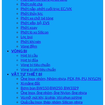
Phớt mặt chà
Phớt nắp, phớt cuối trục EC/VK
Phớt thủy lực
Phớt xe chở bê tông
Phớt xếp, bộ, EVS
Phớt xoay
Phớt lò xo Silicon
Lọc bụi
Phớt khí nén
Vòng đệm
VÒNG BI
Hạt bi cầu
Hạt bi đũa
Vòng bi tiêu chuẩn
Vòng bi phi tiêu chuẩn
VẬT TƯ THIẾT BỊ
Ống Inox, nhôm, Nhôm nhựa, PEX, PA, PU, NYLON
Xi măng đất
Bơm bùn BW150,BW250, BW3329
Ống Inox, ống nhôm, ống Nylon, ống nhựa
Vú mỡ, nút khí, lá phíp, Vòi phun sương
Quả cầu Inox, thép, nhôm, Silicon, nhựa