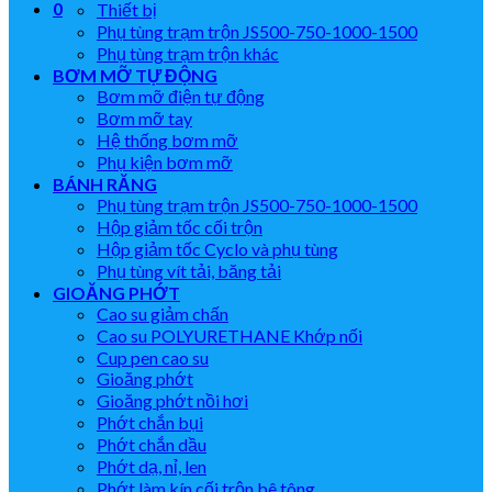
0
Thiết bị
Phụ tùng trạm trộn JS500-750-1000-1500
Phụ tùng trạm trộn khác
BƠM MỠ TỰ ĐỘNG
Bơm mỡ điện tự động
Bơm mỡ tay
Hệ thống bơm mỡ
Phụ kiện bơm mỡ
BÁNH RĂNG
Phụ tùng trạm trộn JS500-750-1000-1500
Hộp giảm tốc cối trộn
Hộp giảm tốc Cyclo và phụ tùng
Phụ tùng vít tải, băng tải
GIOĂNG PHỚT
Cao su giảm chấn
Cao su POLYURETHANE Khớp nối
Cup pen cao su
Gioăng phớt
Gioăng phớt nồi hơi
Phớt chắn bụi
Phớt chắn dầu
Phớt dạ, nỉ, len
Phớt làm kín cối trộn bê tông