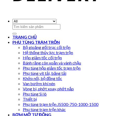
Search
for:
TRANG CHỦ
PHỤ TÙNG TRẠM TRỘN
Bộ gioăng gối trục cối trộn
Hệ thống thủy lực trạm trộn
Hộp giảm tốc cối trộn
Bánh răng côn xoắn và vành chậu
Phụ tùng hộp giảm tốc trạm trộn
Phụ tùng vít tải, băng tải
Khớp nối, bộ đồng tốc
Van bướm khí nén
Vòng bi, phớt xoay, phớt nắp
Phụ tùng Si lô
Thiết bị
Phụ tùng trạm trộn JS500-750-1000-1500
Phụ tùng trạm trộn khác
BƠM MỠ TỰ ĐỘNG