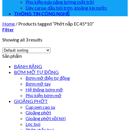
Phụ kiện máy năng lượng mặt trời
Dây curoa, dầu bôi trơn, gioăng kín nước
THÔNG TIN CÔNG NGHỆ
Home
/
Products tagged “Phớt nắp EC45*10”
Filter
Showing all 3 results
Sản phẩm
BÁNH RĂNG
BƠM MỠ TỰ ĐỘNG
Bơm mỡ điện tự động
Bơm mỡ tay
Hệ thống bơm mỡ
Phụ kiện bơm mỡ
GIOĂNG PHỚT
Cup pen cao su
Gioăng phớt
Gioăng phớt nồi hơi
Lọc bụi
Phớt chắn bụi