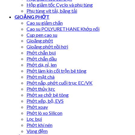
Hộp giảm tốc Cyclo và phụ tùng
Phụ tùng vít tải, băng tải
GIOĂNG PHỚT
Cao su giảm chấn
Cao su POLYURETHANE Khớp nối
Cup pen cao su
Gioăng phớt
Gioăng phớt nồi hơi
Phớt chắn bụi
Phớt chắn dầu
Phớt dạ, nỉ, len
Phớt làm kín cối trộn bê tông
Phớt mặt chà
Phớt nắp, phớt cuối trục EC/VK
Phớt thủy lực
Phớt xe chở bê tông
Phớt xếp, bộ, EVS
Phớt xoay
Phớt lò xo Silicon
Lọc bụi
Phớt khí nén
Vòng đệm