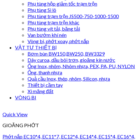
Phụ tùng hộp giảm tốc trạm trộn
Phụ tùng Si lô
Phụ tùng trạm trộn JS500-750-1000-1500
Phụ tùng trạm trộn khác
Phụ tùng vít tải, băng tải
Van bướm khí nén
Vòng bi, phớt xoay, phớt nắp
VẬT TƯ THIẾT BỊ
Bơm bùn BW150,BW250, BW3329
Dây curoa, dầu bôi trơn, gioăng kín nước
Ống Inox, nhôm, Nhôm nhựa, PEX, PA, PU, NYLON
Ống, thanh nhựa
Quả cầu Inox, thép, nhôm, Silicon, nhựa
Thiết bị cầm tay
Xi măng đất
VÒNG BI
Quick View
GIOĂNG PHỚT
Phớt nắp EC10*4, EC11*7, EC12*4, EC14*4, EC15*4, EC16*4,