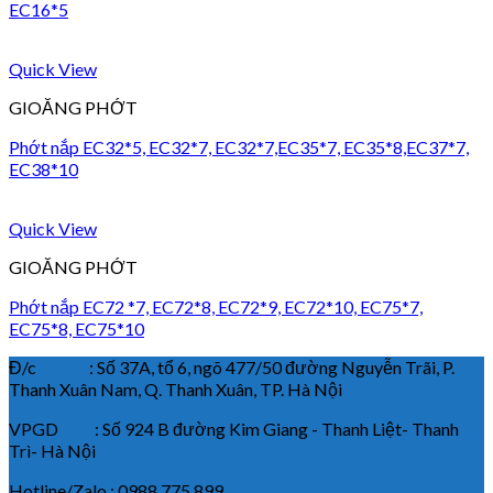
EC16*5
Quick View
GIOĂNG PHỚT
Phớt nắp EC32*5, EC32*7, EC32*7,EC35*7, EC35*8,EC37*7,
EC38*10
Quick View
GIOĂNG PHỚT
Phớt nắp EC72 *7, EC72*8, EC72*9, EC72*10, EC75*7,
EC75*8, EC75*10
Đ/c : Số 37A, tổ 6, ngõ 477/50 đường Nguyễn Trãi, P.
Thanh Xuân Nam, Q. Thanh Xuân, TP. Hà Nội
VPGD : Số 924 B đường Kim Giang - Thanh Liệt- Thanh
Trì- Hà Nội
Hotline/Zalo : 0988.775.899