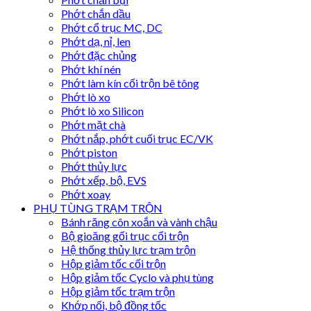
Phớt chắn dầu
Phớt cổ trục MC, DC
Phớt dạ, nỉ, len
Phớt đặc chủng
Phớt khí nén
Phớt làm kín cối trộn bê tông
Phớt lò xo
Phớt lò xo Silicon
Phớt mặt chà
Phớt nắp, phớt cuối trục EC/VK
Phớt piston
Phớt thủy lực
Phớt xếp, bộ, EVS
Phớt xoay
PHỤ TÙNG TRẠM TRỘN
Bánh răng côn xoắn và vành chậu
Bộ gioăng gối trục cối trộn
Hệ thống thủy lực trạm trộn
Hộp giảm tốc cối trộn
Hộp giảm tốc Cyclo và phụ tùng
Hộp giảm tốc trạm trộn
Khớp nối, bộ đồng tốc