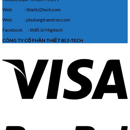
Web : thietbi2tech.com
Web : phutungtramtron.com
Facebook : thiết bị Higitech
CÔNG TY CỔ PHẦN THIẾT BỊ 2-TECH