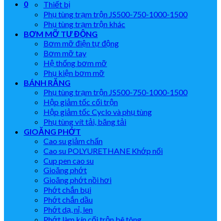
0
Thiết bị
Phụ tùng trạm trộn JS500-750-1000-1500
Phụ tùng trạm trộn khác
BƠM MỠ TỰ ĐỘNG
Bơm mỡ điện tự động
Bơm mỡ tay
Hệ thống bơm mỡ
Phụ kiện bơm mỡ
BÁNH RĂNG
Phụ tùng trạm trộn JS500-750-1000-1500
Hộp giảm tốc cối trộn
Hộp giảm tốc Cyclo và phụ tùng
Phụ tùng vít tải, băng tải
GIOĂNG PHỚT
Cao su giảm chấn
Cao su POLYURETHANE Khớp nối
Cup pen cao su
Gioăng phớt
Gioăng phớt nồi hơi
Phớt chắn bụi
Phớt chắn dầu
Phớt dạ, nỉ, len
Phớt làm kín cối trộn bê tông