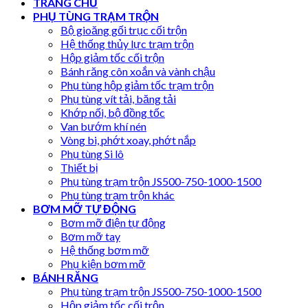
TRANG CHỦ
PHỤ TÙNG TRẠM TRỘN
Bộ gioăng gối trục cối trộn
Hệ thống thủy lực trạm trộn
Hộp giảm tốc cối trộn
Bánh răng côn xoắn và vành chậu
Phụ tùng hộp giảm tốc trạm trộn
Phụ tùng vít tải, băng tải
Khớp nối, bộ đồng tốc
Van bướm khí nén
Vòng bi, phớt xoay, phớt nắp
Phụ tùng Si lô
Thiết bị
Phụ tùng trạm trộn JS500-750-1000-1500
Phụ tùng trạm trộn khác
BƠM MỠ TỰ ĐỘNG
Bơm mỡ điện tự động
Bơm mỡ tay
Hệ thống bơm mỡ
Phụ kiện bơm mỡ
BÁNH RĂNG
Phụ tùng trạm trộn JS500-750-1000-1500
Hộp giảm tốc cối trộn