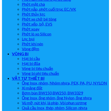
Phớt mặt chà
Phớt nắp, phớt cuối trục EC/VK
Phớt thủy lực
Phớt xe chở bê tông
Phớt xếp, bộ, EVS
Phớt xoay
Phớt lò xo Silicon
Lọc bụi
Phớt khí nén
Vòng đệm
VÒNG BI
Hạt bi cầu
Hạt bi đũa
Vòng bi tiêu chuẩn
Vòng bi phi tiêu chuẩn
VẬT TƯ THIẾT BỊ
Ống Inox, nhôm, Nhôm nhựa, PEX, PA, PU, NYLON
Xi măng đất
Bơm bùn BW150,BW250, BW3329
Ống Inox, ống nhôm, ống Nylon, ống nhựa
Vú mỡ, nút khí, lá phíp, Vòi phun sương
Quả cầu Inox, thép, nhôm, Silicon, nhựa