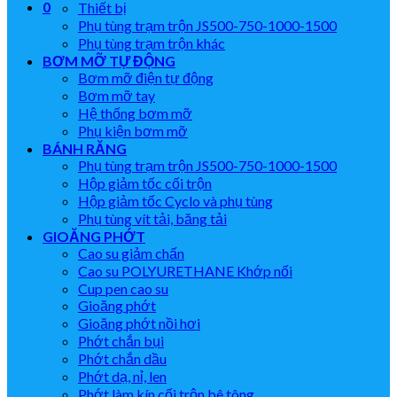
0
Thiết bị
Phụ tùng trạm trộn JS500-750-1000-1500
Phụ tùng trạm trộn khác
BƠM MỠ TỰ ĐỘNG
Bơm mỡ điện tự động
Bơm mỡ tay
Hệ thống bơm mỡ
Phụ kiện bơm mỡ
BÁNH RĂNG
Phụ tùng trạm trộn JS500-750-1000-1500
Hộp giảm tốc cối trộn
Hộp giảm tốc Cyclo và phụ tùng
Phụ tùng vít tải, băng tải
GIOĂNG PHỚT
Cao su giảm chấn
Cao su POLYURETHANE Khớp nối
Cup pen cao su
Gioăng phớt
Gioăng phớt nồi hơi
Phớt chắn bụi
Phớt chắn dầu
Phớt dạ, nỉ, len
Phớt làm kín cối trộn bê tông