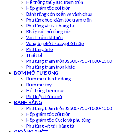
Hệ thống thủy lực trạm trộn
Hộp giảm tốc cối trộn
Bánh răng côn xoắn và vành chậu
Phụ tùng hộp giảm tốc trạm trộn
Phụ tùng vít tải, băng tải
Khớp nối, bộ đồng tốc
Van bướm khí nén
Vòng bi, phớt xoay, phớt nắp
Phụ tùng Si lô
Thiết bị
Phụ tùng trạm trộn JS500-750-1000-1500
Phụ tùng trạm trộn khác
BƠM MỠ TỰ ĐỘNG
Bơm mỡ điện tự động
Bơm mỡ tay
Hệ thống bơm mỡ
Phụ kiện bơm mỡ
BÁNH RĂNG
Phụ tùng trạm trộn JS500-750-1000-1500
Hộp giảm tốc cối trộn
Hộp giảm tốc Cyclo và phụ tùng
Phụ tùng vít tải, băng tải
GIOĂNG PHỚT