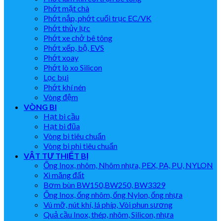
Phớt mặt chà
Phớt nắp, phớt cuối trục EC/VK
Phớt thủy lực
Phớt xe chở bê tông
Phớt xếp, bộ, EVS
Phớt xoay
Phớt lò xo Silicon
Lọc bụi
Phớt khí nén
Vòng đệm
VÒNG BI
Hạt bi cầu
Hạt bi đũa
Vòng bi tiêu chuẩn
Vòng bi phi tiêu chuẩn
VẬT TƯ THIẾT BỊ
Ống Inox, nhôm, Nhôm nhựa, PEX, PA, PU, NYLON
Xi măng đất
Bơm bùn BW150,BW250, BW3329
Ống Inox, ống nhôm, ống Nylon, ống nhựa
Vú mỡ, nút khí, lá phíp, Vòi phun sương
Quả cầu Inox, thép, nhôm, Silicon, nhựa