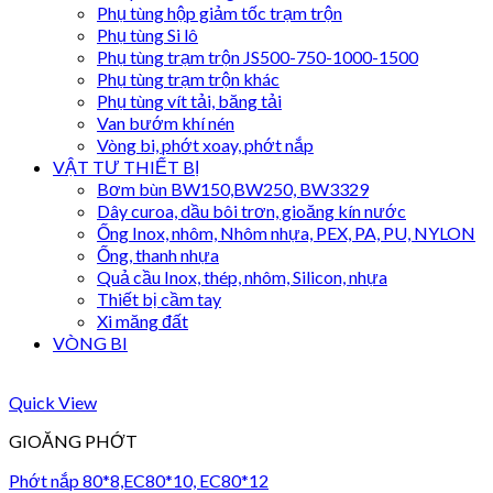
Phụ tùng hộp giảm tốc trạm trộn
Phụ tùng Si lô
Phụ tùng trạm trộn JS500-750-1000-1500
Phụ tùng trạm trộn khác
Phụ tùng vít tải, băng tải
Van bướm khí nén
Vòng bi, phớt xoay, phớt nắp
VẬT TƯ THIẾT BỊ
Bơm bùn BW150,BW250, BW3329
Dây curoa, dầu bôi trơn, gioăng kín nước
Ống Inox, nhôm, Nhôm nhựa, PEX, PA, PU, NYLON
Ống, thanh nhựa
Quả cầu Inox, thép, nhôm, Silicon, nhựa
Thiết bị cầm tay
Xi măng đất
VÒNG BI
Quick View
GIOĂNG PHỚT
Phớt nắp 80*8,EC80*10, EC80*12