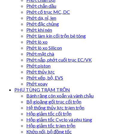
Phớt chắn dầu
Phớt cổ trục MC, DC
Phớt dạ, nỉ, len
Phớt đặc chủng
Phớt khí nén
Phớt làm kín cối trộn bê tông
Phớt lò xo
Phớt lò xo Silicon
Phớt mặt chà
Phớt nắp, phớt cuối trục EC/VK
Phớt piston
Phớt thủy lực
Phớt xếp, bộ, EVS
Phớt xoay
PHỤ TÙNG TRẠM TRỘN
Bánh răng côn xoắn và vành chậu
Bộ gioăng gối trục cối trộn
Hệ thống thủy lực trạm trộn
Hộp giảm tốc cối trộn
Hộp giảm tốc Cyclo và phụ tùng
Hộp giảm tốc trạm trộn
Khớp nối, bộ đồng tốc