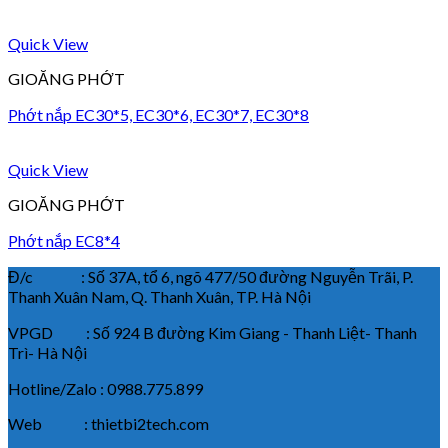
Quick View
GIOĂNG PHỚT
Phớt nắp EC30*5, EC30*6, EC30*7, EC30*8
Quick View
GIOĂNG PHỚT
Phớt nắp EC8*4
Đ/c : Số 37A, tổ 6, ngõ 477/50 đường Nguyễn Trãi, P.
Thanh Xuân Nam, Q. Thanh Xuân, TP. Hà Nội
VPGD : Số 924 B đường Kim Giang - Thanh Liệt- Thanh
Trì- Hà Nội
Hotline/Zalo : 0988.775.899
Web : thietbi2tech.com