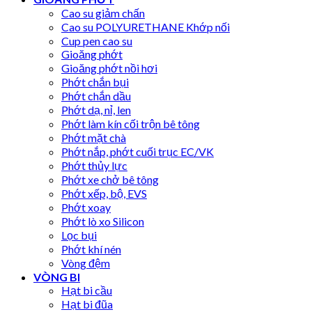
Cao su giảm chấn
Cao su POLYURETHANE Khớp nối
Cup pen cao su
Gioăng phớt
Gioăng phớt nồi hơi
Phớt chắn bụi
Phớt chắn dầu
Phớt dạ, nỉ, len
Phớt làm kín cối trộn bê tông
Phớt mặt chà
Phớt nắp, phớt cuối trục EC/VK
Phớt thủy lực
Phớt xe chở bê tông
Phớt xếp, bộ, EVS
Phớt xoay
Phớt lò xo Silicon
Lọc bụi
Phớt khí nén
Vòng đệm
VÒNG BI
Hạt bi cầu
Hạt bi đũa