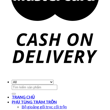
Search
for:
TRANG CHỦ
PHỤ TÙNG TRẠM TRỘN
Bộ gioăng gối trục cối trộn