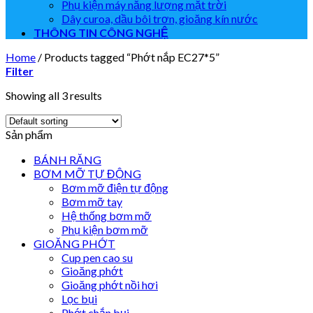
Phụ kiện máy năng lượng mặt trời
Dây curoa, dầu bôi trơn, gioăng kín nước
THÔNG TIN CÔNG NGHỆ
Home
/
Products tagged “Phớt nắp EC27*5”
Filter
Showing all 3 results
Sản phẩm
BÁNH RĂNG
BƠM MỠ TỰ ĐỘNG
Bơm mỡ điện tự động
Bơm mỡ tay
Hệ thống bơm mỡ
Phụ kiện bơm mỡ
GIOĂNG PHỚT
Cup pen cao su
Gioăng phớt
Gioăng phớt nồi hơi
Lọc bụi
Phớt chắn bụi