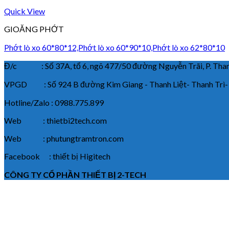
Quick View
GIOĂNG PHỚT
Phớt lò xo 60*80*12,Phớt lò xo 60*90*10,Phớt lò xo 62*80*10
Đ/c : Số 37A, tổ 6, ngõ 477/50 đường Nguyễn Trãi, P. Thanh
VPGD : Số 924 B đường Kim Giang - Thanh Liệt- Thanh Trì-
Hotline/Zalo : 0988.775.899
Web : thietbi2tech.com
Web : phutungtramtron.com
Facebook : thiết bị Higitech
CÔNG TY CỔ PHẦN THIẾT BỊ 2-TECH