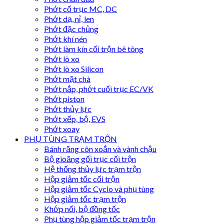
Phớt cổ trục MC, DC
Phớt dạ, nỉ, len
Phớt đặc chủng
Phớt khí nén
Phớt làm kín cối trộn bê tông
Phớt lò xo
Phớt lò xo Silicon
Phớt mặt chà
Phớt nắp, phớt cuối trục EC/VK
Phớt piston
Phớt thủy lực
Phớt xếp, bộ, EVS
Phớt xoay
PHỤ TÙNG TRẠM TRỘN
Bánh răng côn xoắn và vành chậu
Bộ gioăng gối trục cối trộn
Hệ thống thủy lực trạm trộn
Hộp giảm tốc cối trộn
Hộp giảm tốc Cyclo và phụ tùng
Hộp giảm tốc trạm trộn
Khớp nối, bộ đồng tốc
Phụ tùng hộp giảm tốc trạm trộn