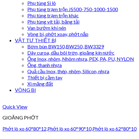
Phụ tùng Si lô
Phụ tùng trạm trộn JS500-750-1000-1500
Phụ tùng trạm trộn khác
Phụ tùng vít tải, băng tải
Van bướm khí nén
Vòng bi, phớt xoay, phớt nắp
VẬT TƯ THIẾT BỊ
Bơm bùn BW150,BW250, BW3329
Dây curoa, dầu bôi trơn, gioăng kín nước
Ống Inox, nhôm, Nhôm nhựa, PEX, PA, PU, NYLON
Ống, thanh nhựa
Quả cầu Inox, thép, nhôm, Silicon, nhựa
Thiết bị cầm tay
Xi măng đất
VÒNG BI
Quick View
GIOĂNG PHỚT
Phớt lò xo 60*80*12,Phớt lò xo 60*90*10,Phớt lò xo 62*80*10