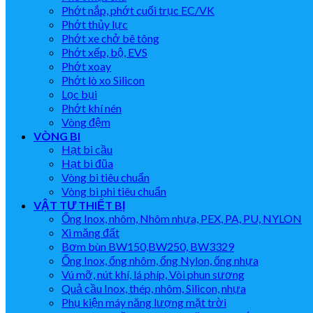
Phớt nắp, phớt cuối trục EC/VK
Phớt thủy lực
Phớt xe chở bê tông
Phớt xếp, bộ, EVS
Phớt xoay
Phớt lò xo Silicon
Lọc bụi
Phớt khí nén
Vòng đệm
VÒNG BI
Hạt bi cầu
Hạt bi đũa
Vòng bi tiêu chuẩn
Vòng bi phi tiêu chuẩn
VẬT TƯ THIẾT BỊ
Ống Inox, nhôm, Nhôm nhựa, PEX, PA, PU, NYLON
Xi măng đất
Bơm bùn BW150,BW250, BW3329
Ống Inox, ống nhôm, ống Nylon, ống nhựa
Vú mỡ, nút khí, lá phíp, Vòi phun sương
Quả cầu Inox, thép, nhôm, Silicon, nhựa
Phụ kiện máy năng lượng mặt trời