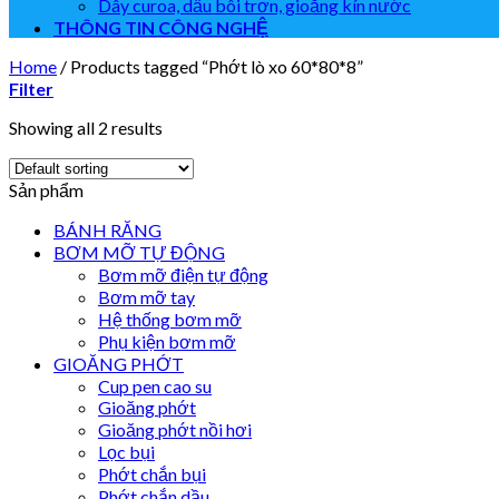
Dây curoa, dầu bôi trơn, gioăng kín nước
THÔNG TIN CÔNG NGHỆ
Home
/
Products tagged “Phớt lò xo 60*80*8”
Filter
Showing all 2 results
Sản phẩm
BÁNH RĂNG
BƠM MỠ TỰ ĐỘNG
Bơm mỡ điện tự động
Bơm mỡ tay
Hệ thống bơm mỡ
Phụ kiện bơm mỡ
GIOĂNG PHỚT
Cup pen cao su
Gioăng phớt
Gioăng phớt nồi hơi
Lọc bụi
Phớt chắn bụi
Phớt chắn dầu