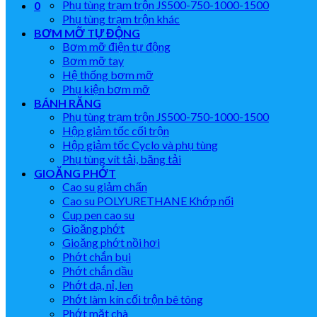
Phụ tùng trạm trộn JS500-750-1000-1500
0
Phụ tùng trạm trộn khác
BƠM MỠ TỰ ĐỘNG
Bơm mỡ điện tự động
Bơm mỡ tay
Hệ thống bơm mỡ
Phụ kiện bơm mỡ
BÁNH RĂNG
Phụ tùng trạm trộn JS500-750-1000-1500
Hộp giảm tốc cối trộn
Hộp giảm tốc Cyclo và phụ tùng
Phụ tùng vít tải, băng tải
GIOĂNG PHỚT
Cao su giảm chấn
Cao su POLYURETHANE Khớp nối
Cup pen cao su
Gioăng phớt
Gioăng phớt nồi hơi
Phớt chắn bụi
Phớt chắn dầu
Phớt dạ, nỉ, len
Phớt làm kín cối trộn bê tông
Phớt mặt chà