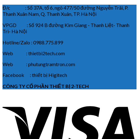
Đ/c : Số 37A, tổ 6, ngõ 477/50 đường Nguyễn Trãi, P.
Thanh Xuân Nam, Q. Thanh Xuân, TP. Hà Nội
VPGD : Số 924 B đường Kim Giang - Thanh Liệt- Thanh
Trì- Hà Nội
Hotline/Zalo : 0988.775.899
Web : thietbi2tech.com
Web : phutungtramtron.com
Facebook : thiết bị Higitech
CÔNG TY CỔ PHẦN THIẾT BỊ 2-TECH