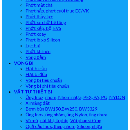
Phớt mặt chà
Phớt nắp, phớt cuối trục EC/VK
Phớt thủy lực
Phớt xe chở bê tông
Phớt xếp, bộ, EVS
Phớt xoay
Phớt lò xo Silicon
Lọc bụi
Phớt khí nén
Vòng đệm
VÒNG BI
Hạt bi cầu
Hạt bi đũa
Vòng bi tiêu chuẩn
Vòng bi phi tiêu chuẩn
VẬT TƯ THIẾT BỊ
Ống Inox, nhôm, Nhôm nhựa, PEX, PA, PU, NYLON
Xi măng đất
Bơm bùn BW150,BW250, BW3329
Ống Inox, ống nhôm, ống Nylon, ống nhựa
Vú mỡ, nút khí, lá phíp, Vòi phun sương
Quả cầu Inox, thép, nhôm, Silicon, nhựa