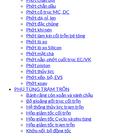
Phớt chắn dầu
Phớt cổ trục MC, DC
Phớt dạ, nỉ, len
Phớt đặc chủng
Phớt khí nén
Phớt làm kín cối trộn bê tông
Phớt lò xo
Phớt lò xo Silicon
Phớt mặt chà
Phớt nắp, phớt cuối trục EC/VK
Phớt piston
Phớt thủy lực
Phớt xếp, bộ, EVS
Phớt xoay
PHỤ TÙNG TRẠM TRỘN
Bánh răng côn xoắn và vành chậu
Bộ gioăng gối trục cối trộn
Hệ thống thủy lực trạm trộn
Hộp giảm tốc cối trộn
Hộp giảm tốc Cyclo và phụ tùng
Hộp giảm tốc trạm trộn
Khớp nối, bộ đồng tốc