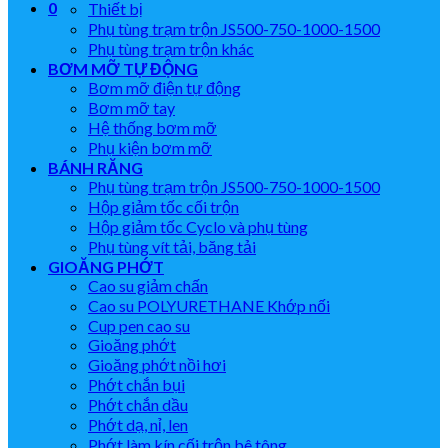
0
Thiết bị
Phụ tùng trạm trộn JS500-750-1000-1500
Phụ tùng trạm trộn khác
BƠM MỠ TỰ ĐỘNG
Bơm mỡ điện tự động
Bơm mỡ tay
Hệ thống bơm mỡ
Phụ kiện bơm mỡ
BÁNH RĂNG
Phụ tùng trạm trộn JS500-750-1000-1500
Hộp giảm tốc cối trộn
Hộp giảm tốc Cyclo và phụ tùng
Phụ tùng vít tải, băng tải
GIOĂNG PHỚT
Cao su giảm chấn
Cao su POLYURETHANE Khớp nối
Cup pen cao su
Gioăng phớt
Gioăng phớt nồi hơi
Phớt chắn bụi
Phớt chắn dầu
Phớt dạ, nỉ, len
Phớt làm kín cối trộn bê tông