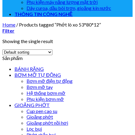
Phụ kiện máy năng lượng mặt trời
Dây curoa, dầu bôi trơn, gioăng kín nước
THÔNG TIN CÔNG NGHỆ
Home
/
Products tagged “Phớt lò xo 53*80*12”
Filter
Showing the single result
Sản phẩm
BÁNH RĂNG
BƠM MỠ TỰ ĐỘNG
Bơm mỡ điện tự động
Bơm mỡ tay
Hệ thống bơm mỡ
Phụ kiện bơm mỡ
GIOĂNG PHỚT
Cup pen cao su
Gioăng phớt
Gioăng phớt nồi hơi
Lọc bụi
Phớt chắn bụi