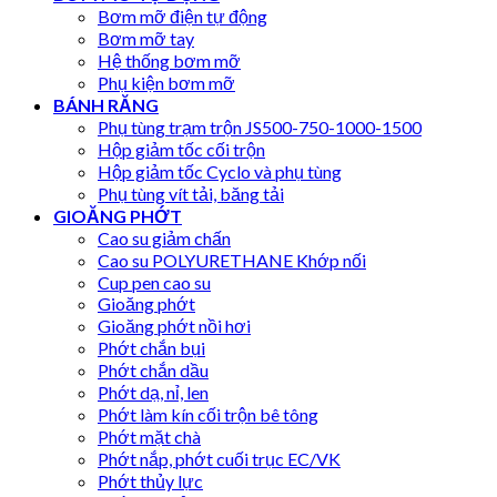
Bơm mỡ điện tự động
Bơm mỡ tay
Hệ thống bơm mỡ
Phụ kiện bơm mỡ
BÁNH RĂNG
Phụ tùng trạm trộn JS500-750-1000-1500
Hộp giảm tốc cối trộn
Hộp giảm tốc Cyclo và phụ tùng
Phụ tùng vít tải, băng tải
GIOĂNG PHỚT
Cao su giảm chấn
Cao su POLYURETHANE Khớp nối
Cup pen cao su
Gioăng phớt
Gioăng phớt nồi hơi
Phớt chắn bụi
Phớt chắn dầu
Phớt dạ, nỉ, len
Phớt làm kín cối trộn bê tông
Phớt mặt chà
Phớt nắp, phớt cuối trục EC/VK
Phớt thủy lực