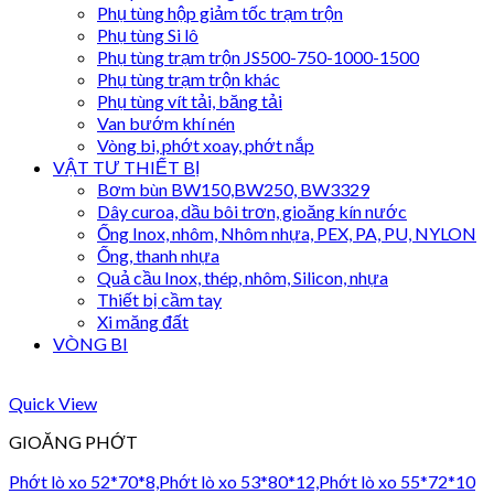
Phụ tùng hộp giảm tốc trạm trộn
Phụ tùng Si lô
Phụ tùng trạm trộn JS500-750-1000-1500
Phụ tùng trạm trộn khác
Phụ tùng vít tải, băng tải
Van bướm khí nén
Vòng bi, phớt xoay, phớt nắp
VẬT TƯ THIẾT BỊ
Bơm bùn BW150,BW250, BW3329
Dây curoa, dầu bôi trơn, gioăng kín nước
Ống Inox, nhôm, Nhôm nhựa, PEX, PA, PU, NYLON
Ống, thanh nhựa
Quả cầu Inox, thép, nhôm, Silicon, nhựa
Thiết bị cầm tay
Xi măng đất
VÒNG BI
Quick View
GIOĂNG PHỚT
Phớt lò xo 52*70*8,Phớt lò xo 53*80*12,Phớt lò xo 55*72*10