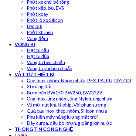
Phớt xe chở bê tông
Phớt xếp, bộ, EVS
Phớt xoay
Phớt lò xo Silicon
Lọc bụi
Phớt khí nén
Vòng đệm
VÒNG BI
Hạt bi cầu
Hạt bi đũa
Vòng bi tiêu chuẩn
Vòng bi phi tiêu chuẩn
VẬT TƯ THIẾT BỊ
Ống Inox, nhôm, Nhôm nhựa, PEX, PA, PU, NYLON
Xi măng đất
Bơm bùn BW150,BW250, BW3329
Ống Inox, ống nhôm, ống Nylon, ống nhựa
Vú mỡ, nút khí, lá phíp, Vòi phun sương
Quả cầu Inox, thép, nhôm, Silicon, nhựa
Phụ kiện máy năng lượng mặt trời
Dây curoa, dầu bôi trơn, gioăng kín nước
THÔNG TIN CÔNG NGHỆ
Login