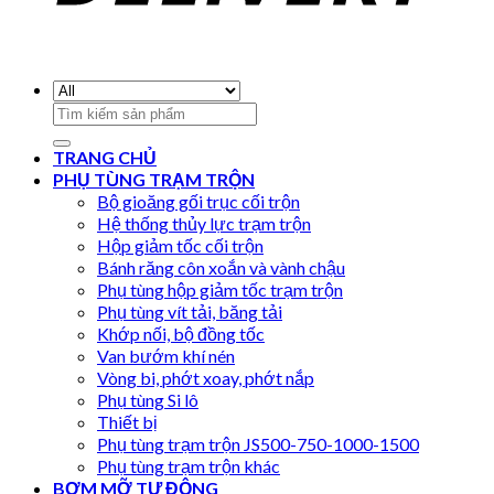
Search
for:
TRANG CHỦ
PHỤ TÙNG TRẠM TRỘN
Bộ gioăng gối trục cối trộn
Hệ thống thủy lực trạm trộn
Hộp giảm tốc cối trộn
Bánh răng côn xoắn và vành chậu
Phụ tùng hộp giảm tốc trạm trộn
Phụ tùng vít tải, băng tải
Khớp nối, bộ đồng tốc
Van bướm khí nén
Vòng bi, phớt xoay, phớt nắp
Phụ tùng Si lô
Thiết bị
Phụ tùng trạm trộn JS500-750-1000-1500
Phụ tùng trạm trộn khác
BƠM MỠ TỰ ĐỘNG