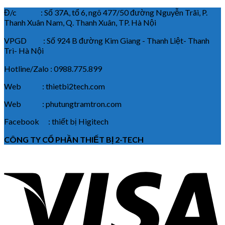
Đ/c : Số 37A, tổ 6, ngõ 477/50 đường Nguyễn Trãi, P.
Thanh Xuân Nam, Q. Thanh Xuân, TP. Hà Nội
VPGD : Số 924 B đường Kim Giang - Thanh Liệt- Thanh
Trì- Hà Nội
Hotline/Zalo : 0988.775.899
Web : thietbi2tech.com
Web : phutungtramtron.com
Facebook : thiết bị Higitech
CÔNG TY CỔ PHẦN THIẾT BỊ 2-TECH