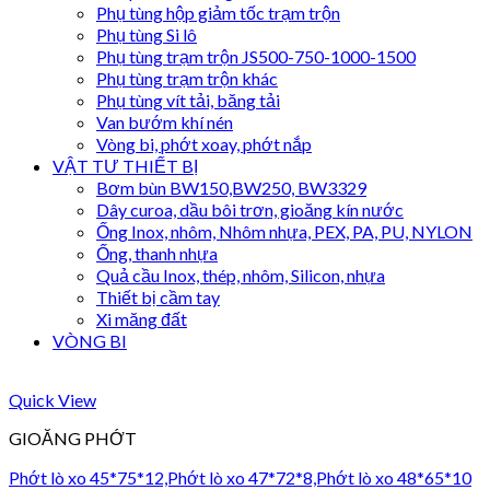
Phụ tùng hộp giảm tốc trạm trộn
Phụ tùng Si lô
Phụ tùng trạm trộn JS500-750-1000-1500
Phụ tùng trạm trộn khác
Phụ tùng vít tải, băng tải
Van bướm khí nén
Vòng bi, phớt xoay, phớt nắp
VẬT TƯ THIẾT BỊ
Bơm bùn BW150,BW250, BW3329
Dây curoa, dầu bôi trơn, gioăng kín nước
Ống Inox, nhôm, Nhôm nhựa, PEX, PA, PU, NYLON
Ống, thanh nhựa
Quả cầu Inox, thép, nhôm, Silicon, nhựa
Thiết bị cầm tay
Xi măng đất
VÒNG BI
Quick View
GIOĂNG PHỚT
Phớt lò xo 45*75*12,Phớt lò xo 47*72*8,Phớt lò xo 48*65*10