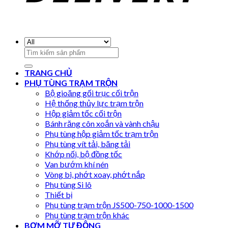
Search
for:
TRANG CHỦ
PHỤ TÙNG TRẠM TRỘN
Bộ gioăng gối trục cối trộn
Hệ thống thủy lực trạm trộn
Hộp giảm tốc cối trộn
Bánh răng côn xoắn và vành chậu
Phụ tùng hộp giảm tốc trạm trộn
Phụ tùng vít tải, băng tải
Khớp nối, bộ đồng tốc
Van bướm khí nén
Vòng bi, phớt xoay, phớt nắp
Phụ tùng Si lô
Thiết bị
Phụ tùng trạm trộn JS500-750-1000-1500
Phụ tùng trạm trộn khác
BƠM MỠ TỰ ĐỘNG