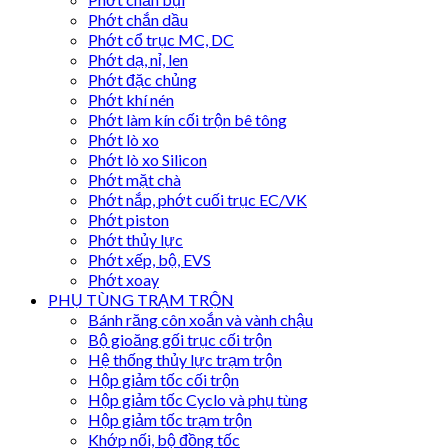
Phớt chắn dầu
Phớt cổ trục MC, DC
Phớt dạ, nỉ, len
Phớt đặc chủng
Phớt khí nén
Phớt làm kín cối trộn bê tông
Phớt lò xo
Phớt lò xo Silicon
Phớt mặt chà
Phớt nắp, phớt cuối trục EC/VK
Phớt piston
Phớt thủy lực
Phớt xếp, bộ, EVS
Phớt xoay
PHỤ TÙNG TRẠM TRỘN
Bánh răng côn xoắn và vành chậu
Bộ gioăng gối trục cối trộn
Hệ thống thủy lực trạm trộn
Hộp giảm tốc cối trộn
Hộp giảm tốc Cyclo và phụ tùng
Hộp giảm tốc trạm trộn
Khớp nối, bộ đồng tốc