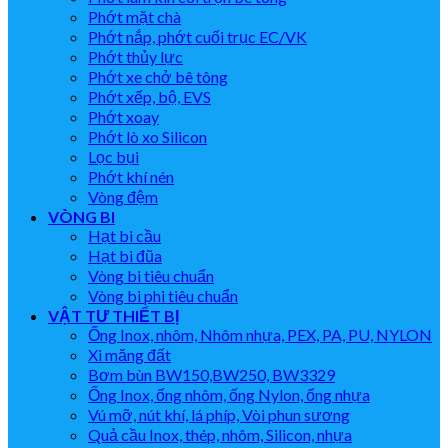
Phớt mặt chà
Phớt nắp, phớt cuối trục EC/VK
Phớt thủy lực
Phớt xe chở bê tông
Phớt xếp, bộ, EVS
Phớt xoay
Phớt lò xo Silicon
Lọc bụi
Phớt khí nén
Vòng đệm
VÒNG BI
Hạt bi cầu
Hạt bi đũa
Vòng bi tiêu chuẩn
Vòng bi phi tiêu chuẩn
VẬT TƯ THIẾT BỊ
Ống Inox, nhôm, Nhôm nhựa, PEX, PA, PU, NYLON
Xi măng đất
Bơm bùn BW150,BW250, BW3329
Ống Inox, ống nhôm, ống Nylon, ống nhựa
Vú mỡ, nút khí, lá phíp, Vòi phun sương
Quả cầu Inox, thép, nhôm, Silicon, nhựa