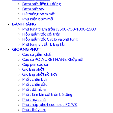
Bơm mỡ điện tự động
Bơm mỡ tay
Hệ thống bơm mỡ
Phụ kiện bơm mỡ
BÁNH RĂNG
Phụ tùng trạm trộn JS500-750-1000-1500
Hộp giảm tốc cối trộn
Hộp giảm tốc Cyclo và phụ tùng
Phụ tùng vít tải, băng tải
GIOĂNG PHỚT
Cao su giảm chấn
Cao su POLYURETHANE Khớp nối
Cup pen cao su
Gioăng phớt
Gioăng phớt nồi hơi
Phớt chắn bụi
Phớt chắn dầu
Phớt dạ, nỉ, len
Phớt làm kín cối trộn bê tông
Phớt mặt chà
Phớt nắp, phớt cuối trục EC/VK
Phớt thủy lực