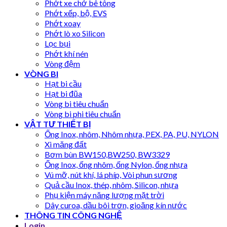
Phớt xe chở bê tông
Phớt xếp, bộ, EVS
Phớt xoay
Phớt lò xo Silicon
Lọc bụi
Phớt khí nén
Vòng đệm
VÒNG BI
Hạt bi cầu
Hạt bi đũa
Vòng bi tiêu chuẩn
Vòng bi phi tiêu chuẩn
VẬT TƯ THIẾT BỊ
Ống Inox, nhôm, Nhôm nhựa, PEX, PA, PU, NYLON
Xi măng đất
Bơm bùn BW150,BW250, BW3329
Ống Inox, ống nhôm, ống Nylon, ống nhựa
Vú mỡ, nút khí, lá phíp, Vòi phun sương
Quả cầu Inox, thép, nhôm, Silicon, nhựa
Phụ kiện máy năng lượng mặt trời
Dây curoa, dầu bôi trơn, gioăng kín nước
THÔNG TIN CÔNG NGHỆ
Login