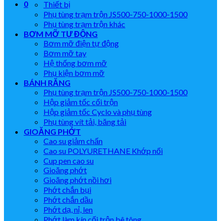
0
Thiết bị
Phụ tùng trạm trộn JS500-750-1000-1500
Phụ tùng trạm trộn khác
BƠM MỠ TỰ ĐỘNG
Bơm mỡ điện tự động
Bơm mỡ tay
Hệ thống bơm mỡ
Phụ kiện bơm mỡ
BÁNH RĂNG
Phụ tùng trạm trộn JS500-750-1000-1500
Hộp giảm tốc cối trộn
Hộp giảm tốc Cyclo và phụ tùng
Phụ tùng vít tải, băng tải
GIOĂNG PHỚT
Cao su giảm chấn
Cao su POLYURETHANE Khớp nối
Cup pen cao su
Gioăng phớt
Gioăng phớt nồi hơi
Phớt chắn bụi
Phớt chắn dầu
Phớt dạ, nỉ, len
Phớt làm kín cối trộn bê tông