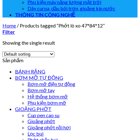
Phụ kiện máy năng lượng mặt trời
Dây curoa, dầu bôi trơn, gioăng kín nước
THÔNG TIN CÔNG NGHỆ
Home
/
Products tagged “Phớt lò xo 47*84*12”
Filter
Showing the single result
Sản phẩm
BÁNH RĂNG
BƠM MỠ TỰ ĐỘNG
Bơm mỡ điện tự động
Bơm mỡ tay
Hệ thống bơm mỡ
Phụ kiện bơm mỡ
GIOĂNG PHỚT
Cup pen cao su
Gioăng phớt
Gioăng phớt nồi hơi
Lọc bụi
Phớt chắn bụi