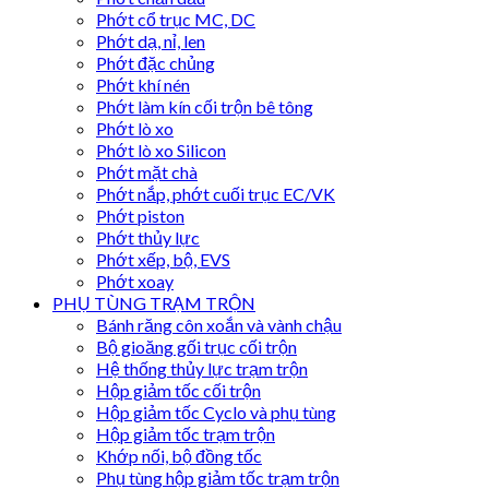
Phớt cổ trục MC, DC
Phớt dạ, nỉ, len
Phớt đặc chủng
Phớt khí nén
Phớt làm kín cối trộn bê tông
Phớt lò xo
Phớt lò xo Silicon
Phớt mặt chà
Phớt nắp, phớt cuối trục EC/VK
Phớt piston
Phớt thủy lực
Phớt xếp, bộ, EVS
Phớt xoay
PHỤ TÙNG TRẠM TRỘN
Bánh răng côn xoắn và vành chậu
Bộ gioăng gối trục cối trộn
Hệ thống thủy lực trạm trộn
Hộp giảm tốc cối trộn
Hộp giảm tốc Cyclo và phụ tùng
Hộp giảm tốc trạm trộn
Khớp nối, bộ đồng tốc
Phụ tùng hộp giảm tốc trạm trộn