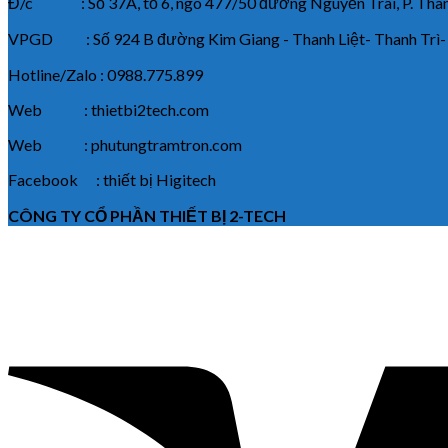
Đ/c : Số 37A, tổ 6, ngõ 477/50 đường Nguyễn Trãi, P. Thanh
VPGD : Số 924 B đường Kim Giang - Thanh Liệt- Thanh Trì-
Hotline/Zalo : 0988.775.899
Web : thietbi2tech.com
Web : phutungtramtron.com
Facebook : thiết bị Higitech
CÔNG TY CỔ PHẦN THIẾT BỊ 2-TECH