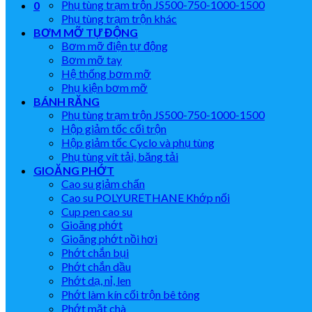
Phụ tùng trạm trộn JS500-750-1000-1500
0
Phụ tùng trạm trộn khác
BƠM MỠ TỰ ĐỘNG
Bơm mỡ điện tự động
Bơm mỡ tay
Hệ thống bơm mỡ
Phụ kiện bơm mỡ
BÁNH RĂNG
Phụ tùng trạm trộn JS500-750-1000-1500
Hộp giảm tốc cối trộn
Hộp giảm tốc Cyclo và phụ tùng
Phụ tùng vít tải, băng tải
GIOĂNG PHỚT
Cao su giảm chấn
Cao su POLYURETHANE Khớp nối
Cup pen cao su
Gioăng phớt
Gioăng phớt nồi hơi
Phớt chắn bụi
Phớt chắn dầu
Phớt dạ, nỉ, len
Phớt làm kín cối trộn bê tông
Phớt mặt chà