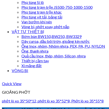
Phụ tùng Si lô
Phụ tùng trạm trộn JS500-750-1000-1500
Phụ tùng trạm trộn khác
Phụ tùng vít tải, băng tải
Van bướm khí nén
Vòng bi, phớt xoay, phớt nắp
VẬT TƯ THIẾT BỊ
Bơm bùn BW150,BW250, BW3329
Dây curoa, dầu bôi trơn, gioăng kín nước
Ống Inox, nhôm, Nhôm nhựa, PEX, PA, PU, NYLON
Ống, thanh nhựa
Quả cầu Inox, thép, nhôm, Silicon, nhựa
Thiết bị cầm tay
Xi măng đất
VÒNG BI
Quick View
GIOĂNG PHỚT
phớt lò xo 35*50*12, phớt lò xo 35*52*8, Phớt lò xo 35*55*8