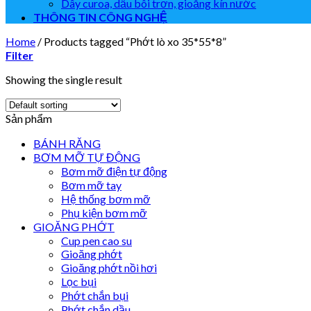
Dây curoa, dầu bôi trơn, gioăng kín nước
THÔNG TIN CÔNG NGHỆ
Home
/
Products tagged “Phớt lò xo 35*55*8”
Filter
Showing the single result
Sản phẩm
BÁNH RĂNG
BƠM MỠ TỰ ĐỘNG
Bơm mỡ điện tự động
Bơm mỡ tay
Hệ thống bơm mỡ
Phụ kiện bơm mỡ
GIOĂNG PHỚT
Cup pen cao su
Gioăng phớt
Gioăng phớt nồi hơi
Lọc bụi
Phớt chắn bụi
Phớt chắn dầu