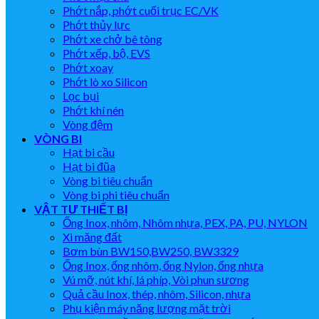
Phớt nắp, phớt cuối trục EC/VK
Phớt thủy lực
Phớt xe chở bê tông
Phớt xếp, bộ, EVS
Phớt xoay
Phớt lò xo Silicon
Lọc bụi
Phớt khí nén
Vòng đệm
VÒNG BI
Hạt bi cầu
Hạt bi đũa
Vòng bi tiêu chuẩn
Vòng bi phi tiêu chuẩn
VẬT TƯ THIẾT BỊ
Ống Inox, nhôm, Nhôm nhựa, PEX, PA, PU, NYLON
Xi măng đất
Bơm bùn BW150,BW250, BW3329
Ống Inox, ống nhôm, ống Nylon, ống nhựa
Vú mỡ, nút khí, lá phíp, Vòi phun sương
Quả cầu Inox, thép, nhôm, Silicon, nhựa
Phụ kiện máy năng lượng mặt trời