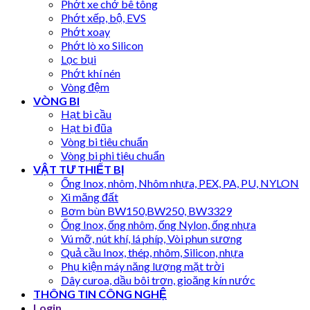
Phớt xe chở bê tông
Phớt xếp, bộ, EVS
Phớt xoay
Phớt lò xo Silicon
Lọc bụi
Phớt khí nén
Vòng đệm
VÒNG BI
Hạt bi cầu
Hạt bi đũa
Vòng bi tiêu chuẩn
Vòng bi phi tiêu chuẩn
VẬT TƯ THIẾT BỊ
Ống Inox, nhôm, Nhôm nhựa, PEX, PA, PU, NYLON
Xi măng đất
Bơm bùn BW150,BW250, BW3329
Ống Inox, ống nhôm, ống Nylon, ống nhựa
Vú mỡ, nút khí, lá phíp, Vòi phun sương
Quả cầu Inox, thép, nhôm, Silicon, nhựa
Phụ kiện máy năng lượng mặt trời
Dây curoa, dầu bôi trơn, gioăng kín nước
THÔNG TIN CÔNG NGHỆ
Login