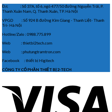
Đ/c : Số 37A, tổ 6, ngõ 477/50 đường Nguyễn Trãi, P.
Thanh Xuân Nam, Q. Thanh Xuân, TP. Hà Nội
VPGD : Số 924 B đường Kim Giang - Thanh Liệt- Thanh
Trì- Hà Nội
Hotline/Zalo : 0988.775.899
Web : thietbi2tech.com
Web : phutungtramtron.com
Facebook : thiết bị Higitech
CÔNG TY CỔ PHẦN THIẾT BỊ 2-TECH