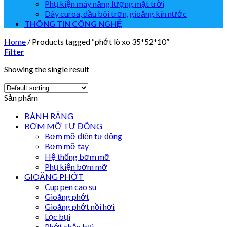
Phụ kiện máy năng lượng mặt trời
Dây curoa, dầu bôi trơn, gioăng kín nước
THÔNG TIN CÔNG NGHỆ
Home
/
Products tagged “phớt lò xo 35*52*10”
Filter
Showing the single result
Sản phẩm
BÁNH RĂNG
BƠM MỠ TỰ ĐỘNG
Bơm mỡ điện tự động
Bơm mỡ tay
Hệ thống bơm mỡ
Phụ kiện bơm mỡ
GIOĂNG PHỚT
Cup pen cao su
Gioăng phớt
Gioăng phớt nồi hơi
Lọc bụi
Phớt chắn bụi