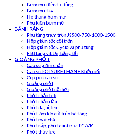
Bơm mỡ điện tự động
Bơm mỡ tay
Hệ thống bơm mỡ
Phụ kiện bơm mỡ
BÁNH RĂNG
Phụ tùng trạm trộn JS500-750-1000-1500
Hộp giảm tốc cối trộn
Hộp giảm tốc Cyclo và phụ tùng
Phụ tùng vít tải, băng tải
GIOĂNG PHỚT
Cao su giảm chấn
Cao su POLYURETHANE Khớp nối
Cup pen cao su
Gioăng phớt
Gioăng phớt nồi hơi
Phớt chắn bụi
Phớt chắn dầu
Phớt dạ, nỉ, len
Phớt làm kín cối trộn bê tông
Phớt mặt chà
Phớt nắp, phớt cuối trục EC/VK
Phớt thủy lực