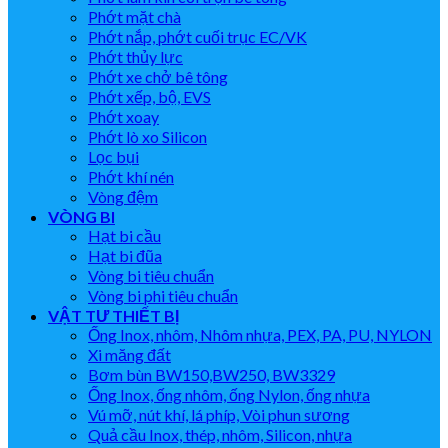
Phớt mặt chà
Phớt nắp, phớt cuối trục EC/VK
Phớt thủy lực
Phớt xe chở bê tông
Phớt xếp, bộ, EVS
Phớt xoay
Phớt lò xo Silicon
Lọc bụi
Phớt khí nén
Vòng đệm
VÒNG BI
Hạt bi cầu
Hạt bi đũa
Vòng bi tiêu chuẩn
Vòng bi phi tiêu chuẩn
VẬT TƯ THIẾT BỊ
Ống Inox, nhôm, Nhôm nhựa, PEX, PA, PU, NYLON
Xi măng đất
Bơm bùn BW150,BW250, BW3329
Ống Inox, ống nhôm, ống Nylon, ống nhựa
Vú mỡ, nút khí, lá phíp, Vòi phun sương
Quả cầu Inox, thép, nhôm, Silicon, nhựa