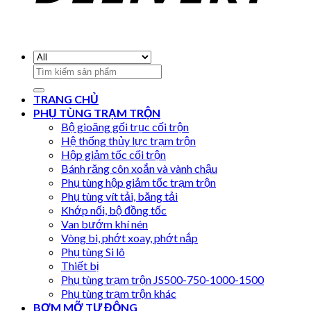
Search
for:
TRANG CHỦ
PHỤ TÙNG TRẠM TRỘN
Bộ gioăng gối trục cối trộn
Hệ thống thủy lực trạm trộn
Hộp giảm tốc cối trộn
Bánh răng côn xoắn và vành chậu
Phụ tùng hộp giảm tốc trạm trộn
Phụ tùng vít tải, băng tải
Khớp nối, bộ đồng tốc
Van bướm khí nén
Vòng bi, phớt xoay, phớt nắp
Phụ tùng Si lô
Thiết bị
Phụ tùng trạm trộn JS500-750-1000-1500
Phụ tùng trạm trộn khác
BƠM MỠ TỰ ĐỘNG