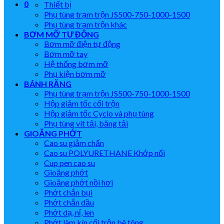
0
Thiết bị
Phụ tùng trạm trộn JS500-750-1000-1500
Phụ tùng trạm trộn khác
BƠM MỠ TỰ ĐỘNG
Bơm mỡ điện tự động
Bơm mỡ tay
Hệ thống bơm mỡ
Phụ kiện bơm mỡ
BÁNH RĂNG
Phụ tùng trạm trộn JS500-750-1000-1500
Hộp giảm tốc cối trộn
Hộp giảm tốc Cyclo và phụ tùng
Phụ tùng vít tải, băng tải
GIOĂNG PHỚT
Cao su giảm chấn
Cao su POLYURETHANE Khớp nối
Cup pen cao su
Gioăng phớt
Gioăng phớt nồi hơi
Phớt chắn bụi
Phớt chắn dầu
Phớt dạ, nỉ, len
Phớt làm kín cối trộn bê tông