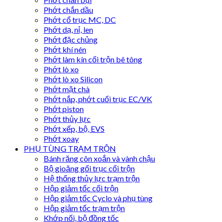
Phớt chắn dầu
Phớt cổ trục MC, DC
Phớt dạ, nỉ, len
Phớt đặc chủng
Phớt khí nén
Phớt làm kín cối trộn bê tông
Phớt lò xo
Phớt lò xo Silicon
Phớt mặt chà
Phớt nắp, phớt cuối trục EC/VK
Phớt piston
Phớt thủy lực
Phớt xếp, bộ, EVS
Phớt xoay
PHỤ TÙNG TRẠM TRỘN
Bánh răng côn xoắn và vành chậu
Bộ gioăng gối trục cối trộn
Hệ thống thủy lực trạm trộn
Hộp giảm tốc cối trộn
Hộp giảm tốc Cyclo và phụ tùng
Hộp giảm tốc trạm trộn
Khớp nối, bộ đồng tốc