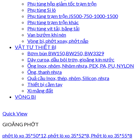
Phụ tùng hộp giảm tốc trạm trộn
Phụ tùng Si lô
Phụ tùng trạm trộn JS500-750-1000-1500
Phụ tùng trạm trộn khác
Phụ tùng vít tải, băng tải
Van bướm khí nén
Vòng bi, phớt xoay, phớt nắp
VẬT TƯ THIẾT BỊ
Bơm bùn BW150,BW250, BW3329
Dây curoa, dầu bôi trơn, gioăng kín nước
Ống Inox, nhôm, Nhôm nhựa, PEX, PA, PU, NYLON
Ống, thanh nhựa
Quả cầu Inox, thép, nhôm, Silicon, nhựa
Thiết bị cầm tay
Xi măng đất
VÒNG BI
Quick View
GIOĂNG PHỚT
phớt lò xo 35*50*12, phớt lò xo 35*52*8, Phớt lò xo 35*55*8