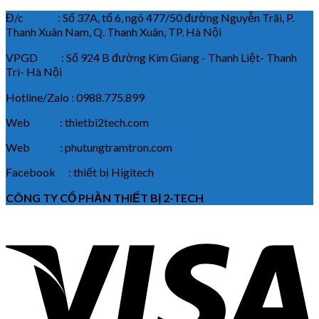
Đ/c : Số 37A, tổ 6, ngõ 477/50 đường Nguyễn Trãi, P.
Thanh Xuân Nam, Q. Thanh Xuân, TP. Hà Nội
VPGD : Số 924 B đường Kim Giang - Thanh Liệt- Thanh
Trì- Hà Nội
Hotline/Zalo : 0988.775.899
Web : thietbi2tech.com
Web : phutungtramtron.com
Facebook : thiết bị Higitech
CÔNG TY CỔ PHẦN THIẾT BỊ 2-TECH