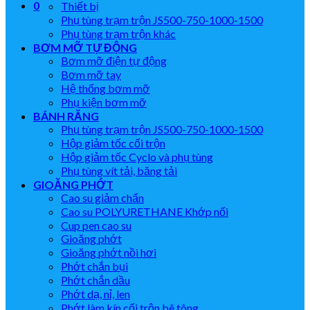
0
Thiết bị
Phụ tùng trạm trộn JS500-750-1000-1500
Phụ tùng trạm trộn khác
BƠM MỠ TỰ ĐỘNG
Bơm mỡ điện tự động
Bơm mỡ tay
Hệ thống bơm mỡ
Phụ kiện bơm mỡ
BÁNH RĂNG
Phụ tùng trạm trộn JS500-750-1000-1500
Hộp giảm tốc cối trộn
Hộp giảm tốc Cyclo và phụ tùng
Phụ tùng vít tải, băng tải
GIOĂNG PHỚT
Cao su giảm chấn
Cao su POLYURETHANE Khớp nối
Cup pen cao su
Gioăng phớt
Gioăng phớt nồi hơi
Phớt chắn bụi
Phớt chắn dầu
Phớt dạ, nỉ, len
Phớt làm kín cối trộn bê tông