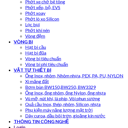
Phớt xe chở bê tông
Phớt xếp, bộ, EVS
Phớt xoay
Phớt lò xo Silicon
Lọc bụi
Phớt khí nén
Vòng đệm
VÒNG BI
Hạt bi cầu
Hạt bi đũa
Vòng bi tiêu chuẩn
Vòng bi phi tiêu chuẩn
VẬT TƯ THIẾT BỊ
Ống Inox, nhôm, Nhôm nhựa, PEX, PA, PU, NYLON
Xi măng đất
Bơm bùn BW150,BW250, BW3329
Ống Inox, ống nhôm, ống Nylon, ống nhựa
Vú mỡ, nút khí, lá phíp, Vòi phun sương
Quả cầu Inox, thép, nhôm, Silicon, nhựa
Phụ kiện máy năng lượng mặt trời
Dây curoa, dầu bôi trơn, gioăng kín nước
THÔNG TIN CÔNG NGHỆ
Login