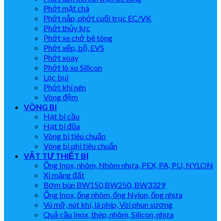
Phớt mặt chà
Phớt nắp, phớt cuối trục EC/VK
Phớt thủy lực
Phớt xe chở bê tông
Phớt xếp, bộ, EVS
Phớt xoay
Phớt lò xo Silicon
Lọc bụi
Phớt khí nén
Vòng đệm
VÒNG BI
Hạt bi cầu
Hạt bi đũa
Vòng bi tiêu chuẩn
Vòng bi phi tiêu chuẩn
VẬT TƯ THIẾT BỊ
Ống Inox, nhôm, Nhôm nhựa, PEX, PA, PU, NYLON
Xi măng đất
Bơm bùn BW150,BW250, BW3329
Ống Inox, ống nhôm, ống Nylon, ống nhựa
Vú mỡ, nút khí, lá phíp, Vòi phun sương
Quả cầu Inox, thép, nhôm, Silicon, nhựa