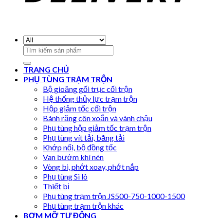
Search
for:
TRANG CHỦ
PHỤ TÙNG TRẠM TRỘN
Bộ gioăng gối trục cối trộn
Hệ thống thủy lực trạm trộn
Hộp giảm tốc cối trộn
Bánh răng côn xoắn và vành chậu
Phụ tùng hộp giảm tốc trạm trộn
Phụ tùng vít tải, băng tải
Khớp nối, bộ đồng tốc
Van bướm khí nén
Vòng bi, phớt xoay, phớt nắp
Phụ tùng Si lô
Thiết bị
Phụ tùng trạm trộn JS500-750-1000-1500
Phụ tùng trạm trộn khác
BƠM MỠ TỰ ĐỘNG