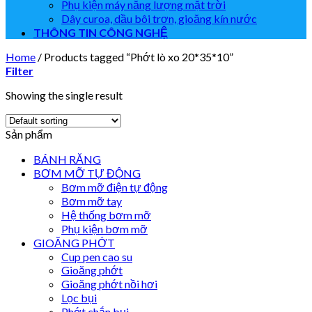
Phụ kiện máy năng lượng mặt trời
Dây curoa, dầu bôi trơn, gioăng kín nước
THÔNG TIN CÔNG NGHỆ
Home
/
Products tagged “Phớt lò xo 20*35*10”
Filter
Showing the single result
Sản phẩm
BÁNH RĂNG
BƠM MỠ TỰ ĐỘNG
Bơm mỡ điện tự động
Bơm mỡ tay
Hệ thống bơm mỡ
Phụ kiện bơm mỡ
GIOĂNG PHỚT
Cup pen cao su
Gioăng phớt
Gioăng phớt nồi hơi
Lọc bụi
Phớt chắn bụi