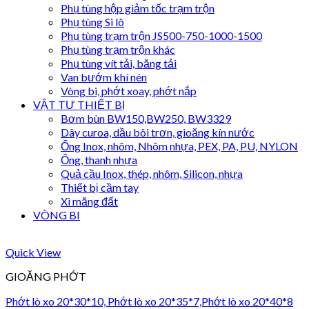
Phụ tùng hộp giảm tốc trạm trộn
Phụ tùng Si lô
Phụ tùng trạm trộn JS500-750-1000-1500
Phụ tùng trạm trộn khác
Phụ tùng vít tải, băng tải
Van bướm khí nén
Vòng bi, phớt xoay, phớt nắp
VẬT TƯ THIẾT BỊ
Bơm bùn BW150,BW250, BW3329
Dây curoa, dầu bôi trơn, gioăng kín nước
Ống Inox, nhôm, Nhôm nhựa, PEX, PA, PU, NYLON
Ống, thanh nhựa
Quả cầu Inox, thép, nhôm, Silicon, nhựa
Thiết bị cầm tay
Xi măng đất
VÒNG BI
Quick View
GIOĂNG PHỚT
Phớt lò xo 20*30*10, Phớt lò xo 20*35*7,Phớt lò xo 20*40*8