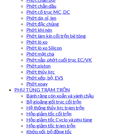
Phớt chắn dầu
Phớt cổ trục MC, DC
Phớt dạ, nỉ, len
Phớt đặc chủng
Phớt khí nén
Phớt làm kín cối trộn bê tông
Phớt lò xo
Phớt lò xo Silicon
Phớt mặt chà
Phớt nắp, phớt cuối trục EC/VK
Phớt piston
Phớt thủy lực
Phớt xếp, bộ, EVS
Phớt xoay
PHỤ TÙNG TRẠM TRỘN
Bánh răng côn xoắn và vành chậu
Bộ gioăng gối trục cối trộn
Hệ thống thủy lực trạm trộn
Hộp giảm tốc cối trộn
Hộp giảm tốc Cyclo và phụ tùng
Hộp giảm tốc trạm trộn
Khớp nối, bộ đồng tốc