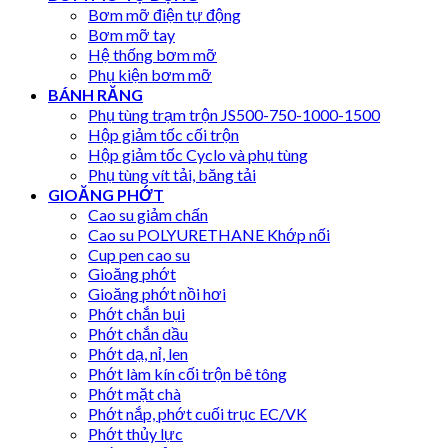
Bơm mỡ điện tự động
Bơm mỡ tay
Hệ thống bơm mỡ
Phụ kiện bơm mỡ
BÁNH RĂNG
Phụ tùng trạm trộn JS500-750-1000-1500
Hộp giảm tốc cối trộn
Hộp giảm tốc Cyclo và phụ tùng
Phụ tùng vít tải, băng tải
GIOĂNG PHỚT
Cao su giảm chấn
Cao su POLYURETHANE Khớp nối
Cup pen cao su
Gioăng phớt
Gioăng phớt nồi hơi
Phớt chắn bụi
Phớt chắn dầu
Phớt dạ, nỉ, len
Phớt làm kín cối trộn bê tông
Phớt mặt chà
Phớt nắp, phớt cuối trục EC/VK
Phớt thủy lực