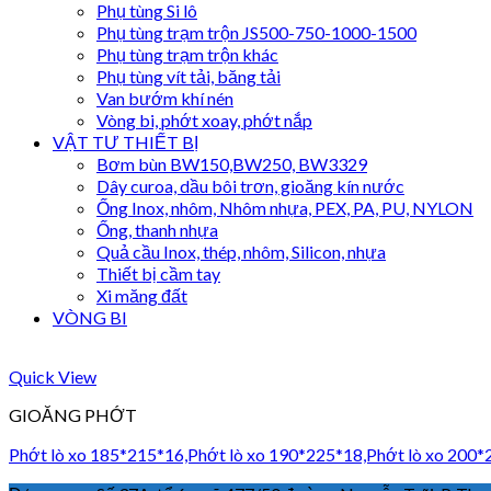
Phụ tùng Si lô
Phụ tùng trạm trộn JS500-750-1000-1500
Phụ tùng trạm trộn khác
Phụ tùng vít tải, băng tải
Van bướm khí nén
Vòng bi, phớt xoay, phớt nắp
VẬT TƯ THIẾT BỊ
Bơm bùn BW150,BW250, BW3329
Dây curoa, dầu bôi trơn, gioăng kín nước
Ống Inox, nhôm, Nhôm nhựa, PEX, PA, PU, NYLON
Ống, thanh nhựa
Quả cầu Inox, thép, nhôm, Silicon, nhựa
Thiết bị cầm tay
Xi măng đất
VÒNG BI
Quick View
GIOĂNG PHỚT
Phớt lò xo 185*215*16,Phớt lò xo 190*225*18,Phớt lò xo 200