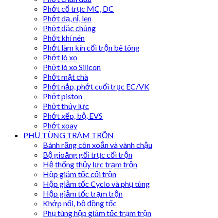
Phớt cổ trục MC, DC
Phớt dạ, nỉ, len
Phớt đặc chủng
Phớt khí nén
Phớt làm kín cối trộn bê tông
Phớt lò xo
Phớt lò xo Silicon
Phớt mặt chà
Phớt nắp, phớt cuối trục EC/VK
Phớt piston
Phớt thủy lực
Phớt xếp, bộ, EVS
Phớt xoay
PHỤ TÙNG TRẠM TRỘN
Bánh răng côn xoắn và vành chậu
Bộ gioăng gối trục cối trộn
Hệ thống thủy lực trạm trộn
Hộp giảm tốc cối trộn
Hộp giảm tốc Cyclo và phụ tùng
Hộp giảm tốc trạm trộn
Khớp nối, bộ đồng tốc
Phụ tùng hộp giảm tốc trạm trộn