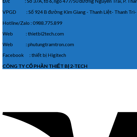
Đ/c : Số 37A, tổ 6, ngõ 477/50 đường Nguyễn Trãi, P. Thanh
VPGD : Số 924 B đường Kim Giang - Thanh Liệt- Thanh Trì-
Hotline/Zalo : 0988.775.899
Web : thietbi2tech.com
Web : phutungtramtron.com
Facebook : thiết bị Higitech
CÔNG TY CỔ PHẦN THIẾT BỊ 2-TECH