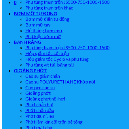
Phụ tùng trạm trộn JS500-750-1000-1500
0
Phụ tùng trạm trộn khác
BƠM MỠ TỰ ĐỘNG
Bơm mỡ điện tự động
Bơm mỡ tay
Hệ thống bơm mỡ
Phụ kiện bơm mỡ
BÁNH RĂNG
Phụ tùng trạm trộn JS500-750-1000-1500
Hộp giảm tốc cối trộn
Hộp giảm tốc Cyclo và phụ tùng
Phụ tùng vít tải, băng tải
GIOĂNG PHỚT
Cao su giảm chấn
Cao su POLYURETHANE Khớp nối
Cup pen cao su
Gioăng phớt
Gioăng phớt nồi hơi
Phớt chắn bụi
Phớt chắn dầu
Phớt dạ, nỉ, len
Phớt làm kín cối trộn bê tông
Phớt mặt chà