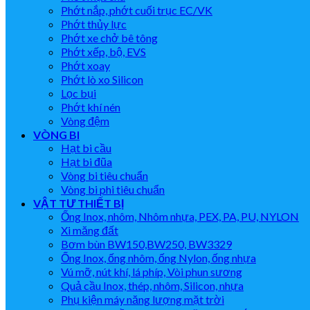
Phớt nắp, phớt cuối trục EC/VK
Phớt thủy lực
Phớt xe chở bê tông
Phớt xếp, bộ, EVS
Phớt xoay
Phớt lò xo Silicon
Lọc bụi
Phớt khí nén
Vòng đệm
VÒNG BI
Hạt bi cầu
Hạt bi đũa
Vòng bi tiêu chuẩn
Vòng bi phi tiêu chuẩn
VẬT TƯ THIẾT BỊ
Ống Inox, nhôm, Nhôm nhựa, PEX, PA, PU, NYLON
Xi măng đất
Bơm bùn BW150,BW250, BW3329
Ống Inox, ống nhôm, ống Nylon, ống nhựa
Vú mỡ, nút khí, lá phíp, Vòi phun sương
Quả cầu Inox, thép, nhôm, Silicon, nhựa
Phụ kiện máy năng lượng mặt trời