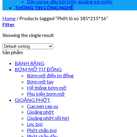
Dây curoa, dầu bôi trơn, gioăng kín nước
THÔNG TIN CÔNG NGHỆ
Home
/
Products tagged “Phớt lò xo 185*215*16”
Filter
Showing the single result
Sản phẩm
BÁNH RĂNG
BƠM MỠ TỰ ĐỘNG
Bơm mỡ điện tự động
Bơm mỡ tay
Hệ thống bơm mỡ
Phụ kiện bơm mỡ
GIOĂNG PHỚT
Cup pen cao su
Gioăng phớt
Gioăng phớt nồi hơi
Lọc bụi
Phớt chắn bụi
Phớt chắn dầu