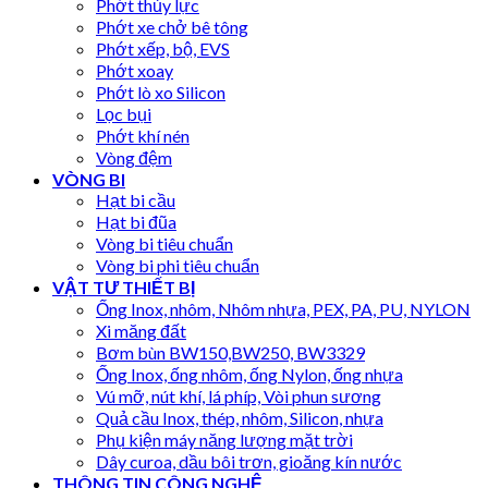
Phớt thủy lực
Phớt xe chở bê tông
Phớt xếp, bộ, EVS
Phớt xoay
Phớt lò xo Silicon
Lọc bụi
Phớt khí nén
Vòng đệm
VÒNG BI
Hạt bi cầu
Hạt bi đũa
Vòng bi tiêu chuẩn
Vòng bi phi tiêu chuẩn
VẬT TƯ THIẾT BỊ
Ống Inox, nhôm, Nhôm nhựa, PEX, PA, PU, NYLON
Xi măng đất
Bơm bùn BW150,BW250, BW3329
Ống Inox, ống nhôm, ống Nylon, ống nhựa
Vú mỡ, nút khí, lá phíp, Vòi phun sương
Quả cầu Inox, thép, nhôm, Silicon, nhựa
Phụ kiện máy năng lượng mặt trời
Dây curoa, dầu bôi trơn, gioăng kín nước
THÔNG TIN CÔNG NGHỆ