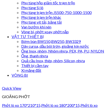
Phụ tùng hộp giảm tốc trạm trộn
Phụ tùng Si lô
Phụ tùng trạm trộn JS500-750-1000-1500
Phụ tùng trạm trộn khác
Phụ tùng vít tải, băng tải
Van bướm khí nén
Vòng bi, phớt xoay, phớt nắp
VẬT TƯ THIẾT BỊ
Bơm bùn BW150,BW250, BW3329
Dây curoa, dầu bôi trơn, gioăng kín nước
Ống Inox, nhôm, Nhôm nhựa, PEX, PA, PU, NYLON
Ống, thanh nhựa
Quả cầu Inox, thép, nhôm, Silicon, nhựa
Thiết bị cầm tay
Xi măng đất
VÒNG BI
Quick View
GIOĂNG PHỚT
Phớt lò xo 170*210*15,Phớt lò xo 180*200*15,Phớt lò xo