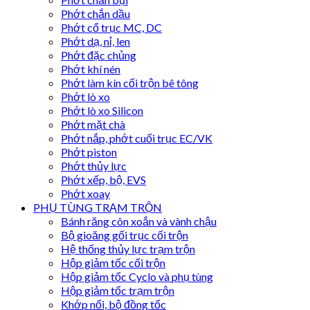
Phớt chắn dầu
Phớt cổ trục MC, DC
Phớt dạ, nỉ, len
Phớt đặc chủng
Phớt khí nén
Phớt làm kín cối trộn bê tông
Phớt lò xo
Phớt lò xo Silicon
Phớt mặt chà
Phớt nắp, phớt cuối trục EC/VK
Phớt piston
Phớt thủy lực
Phớt xếp, bộ, EVS
Phớt xoay
PHỤ TÙNG TRẠM TRỘN
Bánh răng côn xoắn và vành chậu
Bộ gioăng gối trục cối trộn
Hệ thống thủy lực trạm trộn
Hộp giảm tốc cối trộn
Hộp giảm tốc Cyclo và phụ tùng
Hộp giảm tốc trạm trộn
Khớp nối, bộ đồng tốc