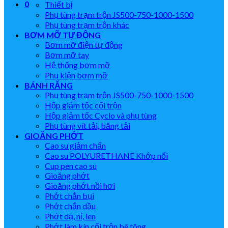
0
Thiết bị
Phụ tùng trạm trộn JS500-750-1000-1500
Phụ tùng trạm trộn khác
BƠM MỠ TỰ ĐỘNG
Bơm mỡ điện tự động
Bơm mỡ tay
Hệ thống bơm mỡ
Phụ kiện bơm mỡ
BÁNH RĂNG
Phụ tùng trạm trộn JS500-750-1000-1500
Hộp giảm tốc cối trộn
Hộp giảm tốc Cyclo và phụ tùng
Phụ tùng vít tải, băng tải
GIOĂNG PHỚT
Cao su giảm chấn
Cao su POLYURETHANE Khớp nối
Cup pen cao su
Gioăng phớt
Gioăng phớt nồi hơi
Phớt chắn bụi
Phớt chắn dầu
Phớt dạ, nỉ, len
Phớt làm kín cối trộn bê tông