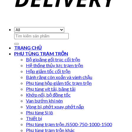
Search
for:
TRANG CHỦ
PHỤ TÙNG TRẠM TRỘN
Bộ gioăng gối trục cối trộn
Hệ thống thủy lực trạm trộn
Hộp giảm tốc cối trộn
Bánh răng côn xoắn và vành chậu
Phụ tùng hộp giảm tốc trạm trộn
Phụ tùng vít tải, băng tải
Khớp nối, bộ đồng tốc
Van bướm khí nén
Vòng bi, phớt xoay, phớt nắp
Phụ tùng Si lô
Thiết bị
Phụ tùng trạm trộn JS500-750-1000-1500
Phụ tùng trạm trộn khác