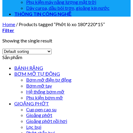
Phụ kiện máy năng lượng mặt trời
Dây curoa, dầu bôi trơn, gioăng kín nước
THÔNG TIN CÔNG NGHỆ
Home
/
Products tagged “Phớt lò xo 180*220*15”
Filter
Showing the single result
Sản phẩm
BÁNH RĂNG
BƠM MỠ TỰ ĐỘNG
Bơm mỡ điện tự động
Bơm mỡ tay
Hệ thống bơm mỡ
Phụ kiện bơm mỡ
GIOĂNG PHỚT
Cup pen cao su
Gioăng phớt
Gioăng phớt nồi hơi
Lọc bụi
Phớt chắn bụi