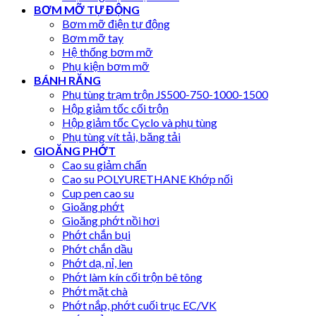
BƠM MỠ TỰ ĐỘNG
Bơm mỡ điện tự động
Bơm mỡ tay
Hệ thống bơm mỡ
Phụ kiện bơm mỡ
BÁNH RĂNG
Phụ tùng trạm trộn JS500-750-1000-1500
Hộp giảm tốc cối trộn
Hộp giảm tốc Cyclo và phụ tùng
Phụ tùng vít tải, băng tải
GIOĂNG PHỚT
Cao su giảm chấn
Cao su POLYURETHANE Khớp nối
Cup pen cao su
Gioăng phớt
Gioăng phớt nồi hơi
Phớt chắn bụi
Phớt chắn dầu
Phớt dạ, nỉ, len
Phớt làm kín cối trộn bê tông
Phớt mặt chà
Phớt nắp, phớt cuối trục EC/VK