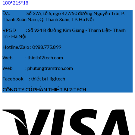
180*215*18
Đ/c : Số 37A, tổ 6, ngõ 477/50 đường Nguyễn Trãi, P.
Thanh Xuân Nam, Q. Thanh Xuân, TP. Hà Nội
VPGD : Số 924 B đường Kim Giang - Thanh Liệt- Thanh
Trì- Hà Nội
Hotline/Zalo : 0988.775.899
Web : thietbi2tech.com
Web : phutungtramtron.com
Facebook : thiết bị Higitech
CÔNG TY CỔ PHẦN THIẾT BỊ 2-TECH