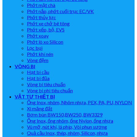
Phớt mặt chà
Phớt nắp, phớt cuối trục EC/VK
Phớt thủy lực
Phớt xe chở bê tông
Phớt xếp, bộ, EVS
Phớt xoay
Phớt lò xo Silicon
Lọc bụi
Phớt khí nén
Vòng đệm
VÒNG BI
Hạt bi cầu
Hạt bi đũa
Vòng bi tiêu chuẩn
Vòng bi phi tiêu chuẩn
VẬT TƯ THIẾT BỊ
Ống Inox, nhôm, Nhôm nhựa, PEX, PA, PU, NYLON
Xi măng đất
Bơm bùn BW150,BW250, BW3329
Ống Inox, ống nhôm, ống Nylon, ống nhựa
Vú mỡ, nút khí, lá phíp, Vòi phun sương
Quả cầu Inox, thép, nhôm, Silicon, nhựa