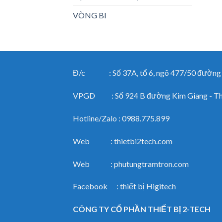
VÒNG BI
Đ/c : Số 37A, tổ 6, ngõ 477/50 đường Ng
VPGD : Số 924 B đường Kim Giang - Than
Hotline/Zalo : 0988.775.899
Web : thietbi2tech.com
Web : phutungtramtron.com
Facebook : thiết bị Higitech
CÔNG TY CỔ PHẦN THIẾT BỊ 2-TECH