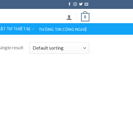
0
ẬT TƯ THIẾT BỊ
THÔNG TIN CÔNG NGHỆ
ingle result