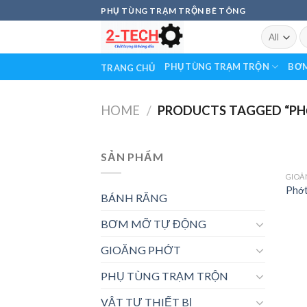
Skip
PHỤ TÙNG TRẠM TRỘN BÊ TÔNG
to
S
content
fo
PHỤ TÙNG TRẠM TRỘN
BƠM
TRANG CHỦ
HOME
/
PRODUCTS TAGGED “PH
SẢN PHẨM
GIOĂ
Phớt
BÁNH RĂNG
BƠM MỠ TỰ ĐỘNG
GIOĂNG PHỚT
PHỤ TÙNG TRẠM TRỘN
VẬT TƯ THIẾT BỊ