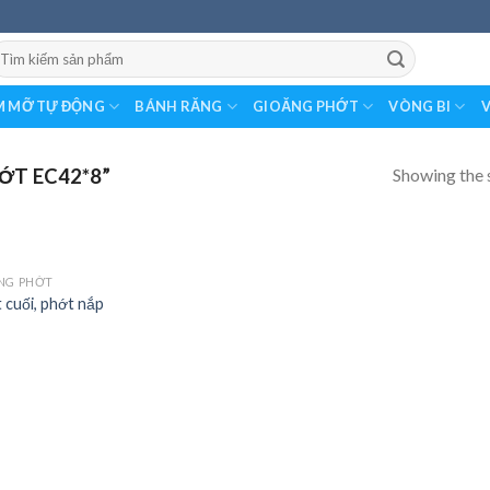
earch
r:
 MỠ TỰ ĐỘNG
BÁNH RĂNG
GIOĂNG PHỚT
VÒNG BI
V
Showing the s
ỚT EC42*8”
NG PHỚT
 cuối, phớt nắp