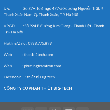
Đ/c : Số 37A, tổ 6, ngõ 477/50 đường Nguyễn Trãi, P.
Thanh Xuân Nam, Q. Thanh Xuân, TP. Hà Nội
VPGD : Số 924 B đường Kim Giang - Thanh Liệt- Thanh
Trì- Hà Nội
Hotline/Zalo : 0988.775.899
Web : thietbi2tech.com
Web : phutungtramtron.com
Facebook : thiết bị Higitech
CÔNG TY CỔ PHẦN THIẾT BỊ 2-TECH