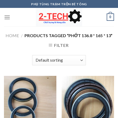
Skip
PHỤ TÙNG TRẠM TRỘN BÊ TÔNG
to
content
0
HOME
/
PRODUCTS TAGGED “PHỚT 136.8 * 165 * 13”
FILTER