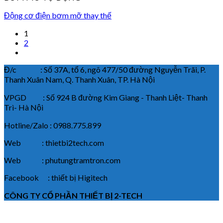
Động cơ điện bơm mỡ thay thế
1
2
Đ/c : Số 37A, tổ 6, ngõ 477/50 đường Nguyễn Trãi, P.
Thanh Xuân Nam, Q. Thanh Xuân, TP. Hà Nội
VPGD : Số 924 B đường Kim Giang - Thanh Liệt- Thanh
Trì- Hà Nội
Hotline/Zalo : 0988.775.899
Web : thietbi2tech.com
Web : phutungtramtron.com
Facebook : thiết bị Higitech
CÔNG TY CỔ PHẦN THIẾT BỊ 2-TECH