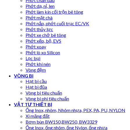
Phớt chắn dầu
Phớt dạ, nỉ, len
Phớt làm kín cối trộn bê tông
Phớt mặt chà
Phớt nắp, phớt cuối trục EC/VK
Phớt thủy lực
Phớt xe chở bê tông
Phớt xếp, bộ, EVS
Phớt xoay
Phớt lò xo Silicon
Lọc bụi
Phớt khí nén
Vòng đệm
VÒNG BI
Hạt bi cầu
Hạt bi đũa
Vòng bi tiêu chuẩn
Vòng bi phi tiêu chuẩn
VẬT TƯ THIẾT BỊ
Ống Inox, nhôm, Nhôm nhựa, PEX, PA, PU, NYLON
Xi măng đất
Bơm bùn BW150,BW250, BW3329
Ống Inox, ống nhôm, ống Nylon, ống nhựa