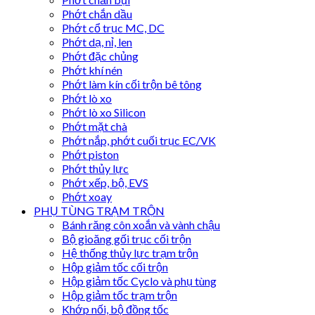
Phớt chắn dầu
Phớt cổ trục MC, DC
Phớt dạ, nỉ, len
Phớt đặc chủng
Phớt khí nén
Phớt làm kín cối trộn bê tông
Phớt lò xo
Phớt lò xo Silicon
Phớt mặt chà
Phớt nắp, phớt cuối trục EC/VK
Phớt piston
Phớt thủy lực
Phớt xếp, bộ, EVS
Phớt xoay
PHỤ TÙNG TRẠM TRỘN
Bánh răng côn xoắn và vành chậu
Bộ gioăng gối trục cối trộn
Hệ thống thủy lực trạm trộn
Hộp giảm tốc cối trộn
Hộp giảm tốc Cyclo và phụ tùng
Hộp giảm tốc trạm trộn
Khớp nối, bộ đồng tốc