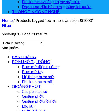
Phụ kiện máy năng lượng mặt trời
Dây curoa, dầu bôi trơn, gioăng kín nước
THÔNG TIN CÔNG NGHỆ
Home
/
Products tagged “bơm mỡ trạm trộn JS1000”
Filter
Showing 1–12 of 21 results
Sản phẩm
BÁNH RĂNG
BƠM MỠ TỰ ĐỘNG
Bơm mỡ điện tự động
Bơm mỡ tay
Hệ thống bơm mỡ
Phụ kiện bơm mỡ
GIOĂNG PHỚT
Cup pen cao su
Gioăng phớt
Gioăng phớt nồi hơi
Lọc bụi
Phớt chắn bụi