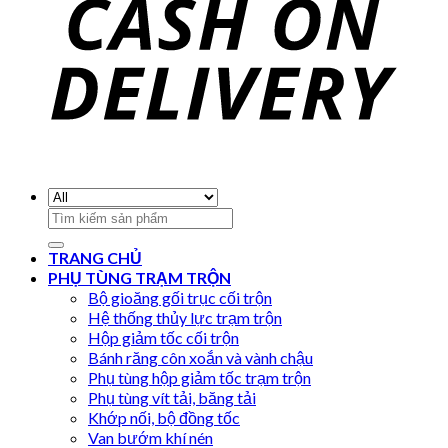
Search
for:
TRANG CHỦ
PHỤ TÙNG TRẠM TRỘN
Bộ gioăng gối trục cối trộn
Hệ thống thủy lực trạm trộn
Hộp giảm tốc cối trộn
Bánh răng côn xoắn và vành chậu
Phụ tùng hộp giảm tốc trạm trộn
Phụ tùng vít tải, băng tải
Khớp nối, bộ đồng tốc
Van bướm khí nén