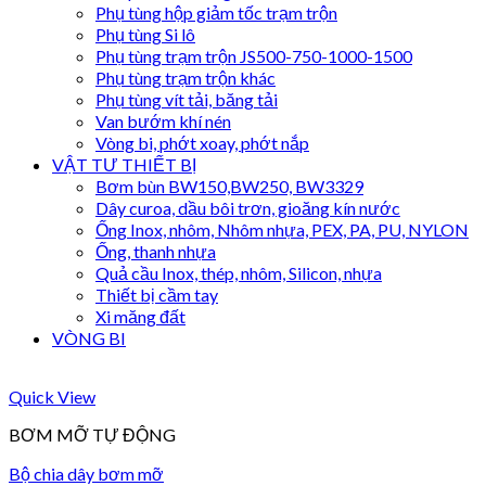
Phụ tùng hộp giảm tốc trạm trộn
Phụ tùng Si lô
Phụ tùng trạm trộn JS500-750-1000-1500
Phụ tùng trạm trộn khác
Phụ tùng vít tải, băng tải
Van bướm khí nén
Vòng bi, phớt xoay, phớt nắp
VẬT TƯ THIẾT BỊ
Bơm bùn BW150,BW250, BW3329
Dây curoa, dầu bôi trơn, gioăng kín nước
Ống Inox, nhôm, Nhôm nhựa, PEX, PA, PU, NYLON
Ống, thanh nhựa
Quả cầu Inox, thép, nhôm, Silicon, nhựa
Thiết bị cầm tay
Xi măng đất
VÒNG BI
Quick View
BƠM MỠ TỰ ĐỘNG
Bộ chia dây bơm mỡ