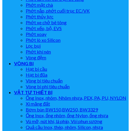
Phớt mặt chà
Phớt nắp, phớt cuối trục EC/VK
Phớt thủy lực
Phớt xe chở bê tông
Phớt xếp, bộ, EVS
Phớt xoay
Phớt lò xo Silicon
Lọc bụi
Phớt khí nén
Vòng đệm
VÒNG BI
Hạt bi cầu
Hạt bi đũa
Vòng bi tiêu chuẩn
Vòng bi phi tiêu chuẩn
VẬT TƯ THIẾT BỊ
Ống Inox, nhôm, Nhôm nhựa, PEX, PA, PU, NYLON
Xi măng đất
Bơm bùn BW150,BW250, BW3329
Ống Inox, ống nhôm, ống Nylon, ống nhựa
Vú mỡ, nút khí, lá phíp, Vòi phun sương
Quả cầu Inox, thép, nhôm, Silicon, nhựa