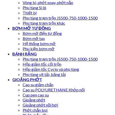
Vòng bi, phớt xoay, phớt nắp
Phụ tùng Si lô
Thiết bị
Phụ tùng trạm trộn JS500-750-1000-1500
Phụ tùng trạm trộn khác
BƠM MỠ TỰ ĐỘNG
Bơm mỡ điện tự động
Bơm mỡ tay
Hệ thống bơm mỡ
Phụ kiện bơm mỡ
BÁNH RĂNG
Phụ tùng trạm trộn JS500-750-1000-1500
Hộp giảm tốc cối trộn
Hộp giảm tốc Cyclo và phụ tùng
Phụ tùng vít tải, băng tải
GIOĂNG PHỚT
Cao su giảm chấn
Cao su POLYURETHANE Khớp nối
Cup pen cao su
Gioăng phớt
Gioăng phớt nồi hơi
Phớt chắn bụi