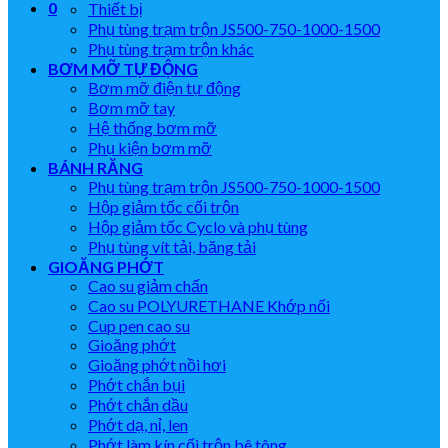
0
Thiết bị
Phụ tùng trạm trộn JS500-750-1000-1500
Phụ tùng trạm trộn khác
BƠM MỠ TỰ ĐỘNG
Bơm mỡ điện tự động
Bơm mỡ tay
Hệ thống bơm mỡ
Phụ kiện bơm mỡ
BÁNH RĂNG
Phụ tùng trạm trộn JS500-750-1000-1500
Hộp giảm tốc cối trộn
Hộp giảm tốc Cyclo và phụ tùng
Phụ tùng vít tải, băng tải
GIOĂNG PHỚT
Cao su giảm chấn
Cao su POLYURETHANE Khớp nối
Cup pen cao su
Gioăng phớt
Gioăng phớt nồi hơi
Phớt chắn bụi
Phớt chắn dầu
Phớt dạ, nỉ, len
Phớt làm kín cối trộn bê tông