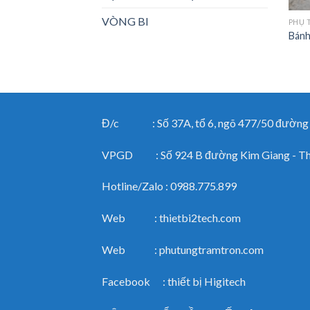
VÒNG BI
PHỤ 
Bánh
Đ/c : Số 37A, tổ 6, ngõ 477/50 đường Ng
VPGD : Số 924 B đường Kim Giang - Than
Hotline/Zalo : 0988.775.899
Web : thietbi2tech.com
Web : phutungtramtron.com
Facebook : thiết bị Higitech