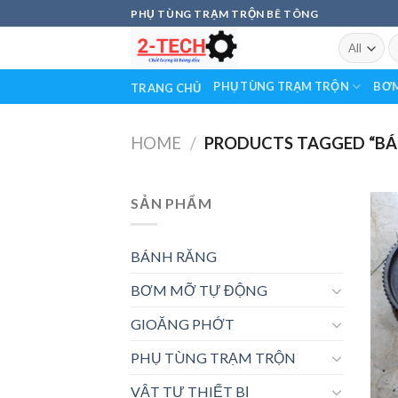
Skip
PHỤ TÙNG TRẠM TRỘN BÊ TÔNG
to
S
content
fo
PHỤ TÙNG TRẠM TRỘN
BƠM
TRANG CHỦ
HOME
/
PRODUCTS TAGGED “BÁN
SẢN PHẨM
BÁNH RĂNG
BƠM MỠ TỰ ĐỘNG
GIOĂNG PHỚT
PHỤ TÙNG TRẠM TRỘN
VẬT TƯ THIẾT BỊ