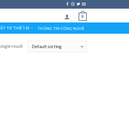
0
ẬT TƯ THIẾT BỊ
THÔNG TIN CÔNG NGHỆ
ingle result