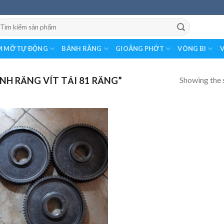
earch
r:
 MỠ TỰ ĐỘNG
BÁNH RĂNG
GIOĂNG PHỚT
VÒNG BI
V
Showing the s
H RĂNG VÍT TẢI 81 RĂNG”