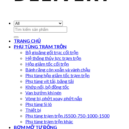
Search
for:
TRANG CHỦ
PHỤ TÙNG TRẠM TRỘN
Bộ gioăng gối trục cối trộn
Hệ thống thủy lực trạm trộn
Hộp giảm tốc cối trộn
Bánh răng côn xoắn và vành chậu
Phụ tùng hộp giảm tốc trạm trộn
Phụ tùng vít tải, băng tải
Khớp nối, bộ đồng tốc
Van bướm khí nén
Vòng bi, phớt xoay, phớt nắp
Phụ tùng Si lô
Thiết bị
Phụ tùng trạm trộn JS500-750-1000-1500
Phụ tùng trạm trộn khác
BƠM MỠ TỰ ĐỘNG