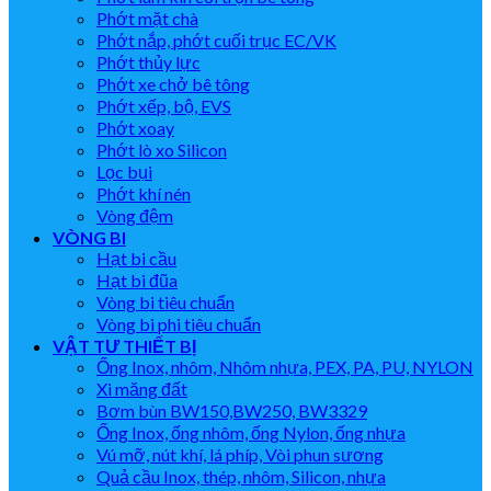
Phớt mặt chà
Phớt nắp, phớt cuối trục EC/VK
Phớt thủy lực
Phớt xe chở bê tông
Phớt xếp, bộ, EVS
Phớt xoay
Phớt lò xo Silicon
Lọc bụi
Phớt khí nén
Vòng đệm
VÒNG BI
Hạt bi cầu
Hạt bi đũa
Vòng bi tiêu chuẩn
Vòng bi phi tiêu chuẩn
VẬT TƯ THIẾT BỊ
Ống Inox, nhôm, Nhôm nhựa, PEX, PA, PU, NYLON
Xi măng đất
Bơm bùn BW150,BW250, BW3329
Ống Inox, ống nhôm, ống Nylon, ống nhựa
Vú mỡ, nút khí, lá phíp, Vòi phun sương
Quả cầu Inox, thép, nhôm, Silicon, nhựa