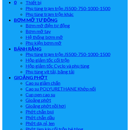
0
Thiết bị
Phụ tùng trạm trộn JS500-750-1000-1500
Phụ tùng trạm trộn khác
BƠM MỠ TỰ ĐỘNG
Bơm mỡ điện tự động
Bơm mỡ tay
Hệ thống bơm mỡ
Phụ kiện bơm mỡ
BÁNH RĂNG
Phụ tùng trạm trộn JS500-750-1000-1500
Hộp giảm tốc cối trộn
Hộp giảm tốc Cyclo và phụ tùng
Phụ tùng vít tải, băng tải
GIOĂNG PHỚT
Cao su giảm chấn
Cao su POLYURETHANE Khớp nối
Cup pen cao su
Gioăng phớt
Gioăng phớt nồi hơi
Phớt chắn bụi
Phớt chắn dầu
Phớt dạ, nỉ, len
Phớt làm kín cối trộn bê tông