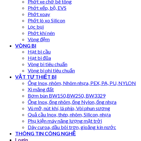
Phớt xe chở bê tông
Phớt xếp, bộ, EVS
Phớt xoay
Phớt lò xo Silicon
Lọc bụi
Phớt khí nén
Vòng đệm
VÒNG BI
Hạt bi cầu
Hạt bi đũa
Vòng bi tiêu chuẩn
Vòng bi phi tiêu chuẩn
VẬT TƯ THIẾT BỊ
Ống Inox, nhôm, Nhôm nhựa, PEX, PA, PU, NYLON
Xi măng đất
Bơm bùn BW150,BW250, BW3329
Ống Inox, ống nhôm, ống Nylon, ống nhựa
Vú mỡ, nút khí, lá phíp, Vòi phun sương
Quả cầu Inox, thép, nhôm, Silicon, nhựa
Phụ kiện máy năng lượng mặt trời
Dây curoa, dầu bôi trơn, gioăng kín nước
THÔNG TIN CÔNG NGHỆ
Login