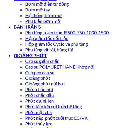
Bơm mỡ điện tự động
Bơm mỡ tay
Hệ thống bơm mỡ
Phụ kiện bơm mỡ
BÁNH RĂNG
Phụ tùng trạm trộn JS500-750-1000-1500
Hộp giảm tốc cối trộn
Hộp giảm tốc Cyclo và phụ tùng
Phụ tùng vít tải, băng tải
GIOĂNG PHỚT
Cao su giảm chấn
Cao su POLYURETHANE Khớp nối
Cup pen cao su
Gioăng phớt
Gioăng phớt nồi hơi
Phớt chắn bụi
Phớt chắn dầu
Phớt dạ, nỉ, len
Phớt làm kín cối trộn bê tông
Phớt mặt chà
Phớt nắp, phớt cuối trục EC/VK
Phớt thủy lực