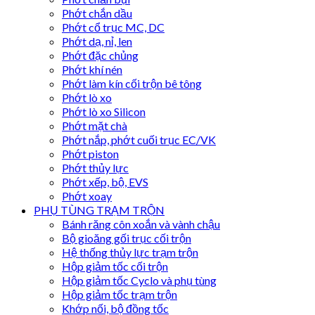
Phớt chắn dầu
Phớt cổ trục MC, DC
Phớt dạ, nỉ, len
Phớt đặc chủng
Phớt khí nén
Phớt làm kín cối trộn bê tông
Phớt lò xo
Phớt lò xo Silicon
Phớt mặt chà
Phớt nắp, phớt cuối trục EC/VK
Phớt piston
Phớt thủy lực
Phớt xếp, bộ, EVS
Phớt xoay
PHỤ TÙNG TRẠM TRỘN
Bánh răng côn xoắn và vành chậu
Bộ gioăng gối trục cối trộn
Hệ thống thủy lực trạm trộn
Hộp giảm tốc cối trộn
Hộp giảm tốc Cyclo và phụ tùng
Hộp giảm tốc trạm trộn
Khớp nối, bộ đồng tốc