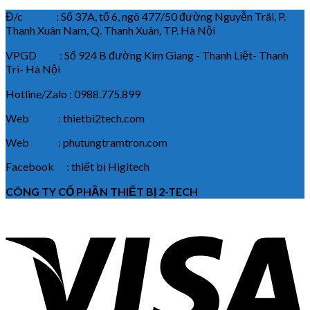
Đ/c : Số 37A, tổ 6, ngõ 477/50 đường Nguyễn Trãi, P.
Thanh Xuân Nam, Q. Thanh Xuân, TP. Hà Nội
VPGD : Số 924 B đường Kim Giang - Thanh Liệt- Thanh
Trì- Hà Nội
Hotline/Zalo : 0988.775.899
Web : thietbi2tech.com
Web : phutungtramtron.com
Facebook : thiết bị Higitech
CÔNG TY CỔ PHẦN THIẾT BỊ 2-TECH