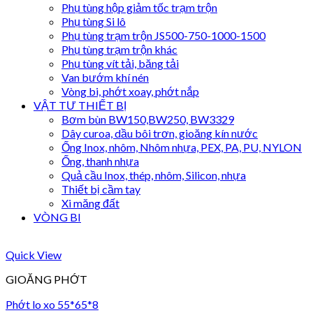
Phụ tùng hộp giảm tốc trạm trộn
Phụ tùng Si lô
Phụ tùng trạm trộn JS500-750-1000-1500
Phụ tùng trạm trộn khác
Phụ tùng vít tải, băng tải
Van bướm khí nén
Vòng bi, phớt xoay, phớt nắp
VẬT TƯ THIẾT BỊ
Bơm bùn BW150,BW250, BW3329
Dây curoa, dầu bôi trơn, gioăng kín nước
Ống Inox, nhôm, Nhôm nhựa, PEX, PA, PU, NYLON
Ống, thanh nhựa
Quả cầu Inox, thép, nhôm, Silicon, nhựa
Thiết bị cầm tay
Xi măng đất
VÒNG BI
Quick View
GIOĂNG PHỚT
Phớt lo xo 55*65*8