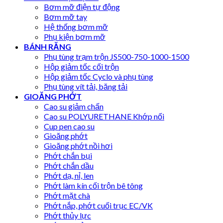
Bơm mỡ điện tự động
Bơm mỡ tay
Hệ thống bơm mỡ
Phụ kiện bơm mỡ
BÁNH RĂNG
Phụ tùng trạm trộn JS500-750-1000-1500
Hộp giảm tốc cối trộn
Hộp giảm tốc Cyclo và phụ tùng
Phụ tùng vít tải, băng tải
GIOĂNG PHỚT
Cao su giảm chấn
Cao su POLYURETHANE Khớp nối
Cup pen cao su
Gioăng phớt
Gioăng phớt nồi hơi
Phớt chắn bụi
Phớt chắn dầu
Phớt dạ, nỉ, len
Phớt làm kín cối trộn bê tông
Phớt mặt chà
Phớt nắp, phớt cuối trục EC/VK
Phớt thủy lực