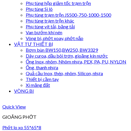
Phụ tùng hộp giảm tốc trạm trộn
Phụ tùng Si lô
Phụ tùng trạm trộn JS500-750-1000-1500
Phụ tùng trạm trộn khác
Phụ tùng vít tải, băng tải
Van bướm khí nén
Vòng bi, phớt xoay, phớt nắp
VẬT TƯ THIẾT BỊ
Bơm bùn BW150,BW250, BW3329
Dây curoa, dầu bôi trơn, gioăng kín nước
Ống Inox, nhôm, Nhôm nhựa, PEX, PA, PU, NYLON
Ống, thanh nhựa
Quả cầu Inox, thép, nhôm, Silicon, nhựa
Thiết bị cầm tay
Xi măng đất
VÒNG BI
Quick View
GIOĂNG PHỚT
Phớt lo xo 55*65*8