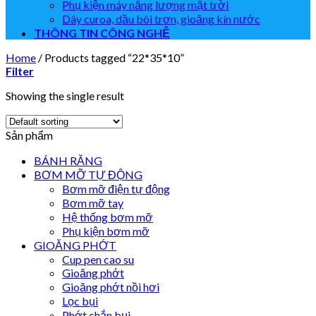
Phụ kiện máy năng lượng mặt trời
Dây curoa, dầu bôi trơn, gioăng kín nước
THÔNG TIN CÔNG NGHỆ
Home
/
Products tagged “22*35*10”
Filter
Showing the single result
Sản phẩm
BÁNH RĂNG
BƠM MỠ TỰ ĐỘNG
Bơm mỡ điện tự động
Bơm mỡ tay
Hệ thống bơm mỡ
Phụ kiện bơm mỡ
GIOĂNG PHỚT
Cup pen cao su
Gioăng phớt
Gioăng phớt nồi hơi
Lọc bụi
Phớt chắn bụi