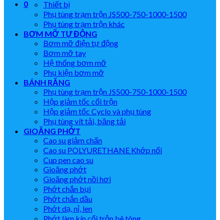
0
Thiết bị
Phụ tùng trạm trộn JS500-750-1000-1500
Phụ tùng trạm trộn khác
BƠM MỠ TỰ ĐỘNG
Bơm mỡ điện tự động
Bơm mỡ tay
Hệ thống bơm mỡ
Phụ kiện bơm mỡ
BÁNH RĂNG
Phụ tùng trạm trộn JS500-750-1000-1500
Hộp giảm tốc cối trộn
Hộp giảm tốc Cyclo và phụ tùng
Phụ tùng vít tải, băng tải
GIOĂNG PHỚT
Cao su giảm chấn
Cao su POLYURETHANE Khớp nối
Cup pen cao su
Gioăng phớt
Gioăng phớt nồi hơi
Phớt chắn bụi
Phớt chắn dầu
Phớt dạ, nỉ, len
Phớt làm kín cối trộn bê tông