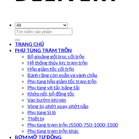
Search
for:
TRANG CHỦ
PHỤ TÙNG TRẠM TRỘN
Bộ gioăng gối trục cối trộn
Hệ thống thủy lực trạm trộn
Hộp giảm tốc cối trộn
Bánh răng côn xoắn và vành chậu
Phụ tùng hộp giảm tốc trạm trộn
Phụ tùng vít tải, băng tải
Khớp nối, bộ đồng tốc
Van bướm khí nén
Vòng bi, phớt xoay, phớt nắp
Phụ tùng Si lô
Thiết bị
Phụ tùng trạm trộn JS500-750-1000-1500
Phụ tùng trạm trộn khác
BƠM MỠ TỰ ĐỘNG