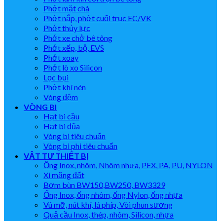
Phớt mặt chà
Phớt nắp, phớt cuối trục EC/VK
Phớt thủy lực
Phớt xe chở bê tông
Phớt xếp, bộ, EVS
Phớt xoay
Phớt lò xo Silicon
Lọc bụi
Phớt khí nén
Vòng đệm
VÒNG BI
Hạt bi cầu
Hạt bi đũa
Vòng bi tiêu chuẩn
Vòng bi phi tiêu chuẩn
VẬT TƯ THIẾT BỊ
Ống Inox, nhôm, Nhôm nhựa, PEX, PA, PU, NYLON
Xi măng đất
Bơm bùn BW150,BW250, BW3329
Ống Inox, ống nhôm, ống Nylon, ống nhựa
Vú mỡ, nút khí, lá phíp, Vòi phun sương
Quả cầu Inox, thép, nhôm, Silicon, nhựa