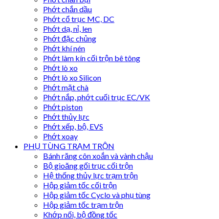
Phớt chắn dầu
Phớt cổ trục MC, DC
Phớt dạ, nỉ, len
Phớt đặc chủng
Phớt khí nén
Phớt làm kín cối trộn bê tông
Phớt lò xo
Phớt lò xo Silicon
Phớt mặt chà
Phớt nắp, phớt cuối trục EC/VK
Phớt piston
Phớt thủy lực
Phớt xếp, bộ, EVS
Phớt xoay
PHỤ TÙNG TRẠM TRỘN
Bánh răng côn xoắn và vành chậu
Bộ gioăng gối trục cối trộn
Hệ thống thủy lực trạm trộn
Hộp giảm tốc cối trộn
Hộp giảm tốc Cyclo và phụ tùng
Hộp giảm tốc trạm trộn
Khớp nối, bộ đồng tốc