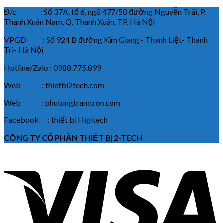
Đ/c : Số 37A, tổ 6, ngõ 477/50 đường Nguyễn Trãi, P.
Thanh Xuân Nam, Q. Thanh Xuân, TP. Hà Nội
VPGD : Số 924 B đường Kim Giang - Thanh Liệt- Thanh
Trì- Hà Nội
Hotline/Zalo : 0988.775.899
Web : thietbi2tech.com
Web : phutungtramtron.com
Facebook : thiết bị Higitech
CÔNG TY CỔ PHẦN THIẾT BỊ 2-TECH