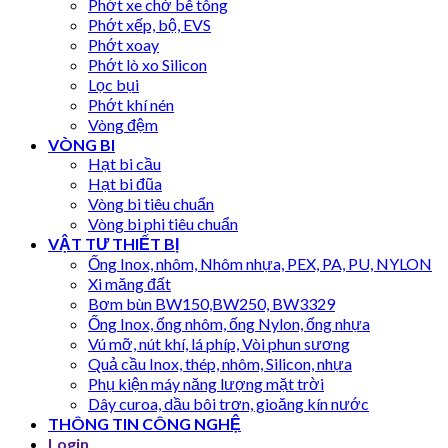
Phớt xe chở bê tông
Phớt xếp, bộ, EVS
Phớt xoay
Phớt lò xo Silicon
Lọc bụi
Phớt khí nén
Vòng đệm
VÒNG BI
Hạt bi cầu
Hạt bi đũa
Vòng bi tiêu chuẩn
Vòng bi phi tiêu chuẩn
VẬT TƯ THIẾT BỊ
Ống Inox, nhôm, Nhôm nhựa, PEX, PA, PU, NYLON
Xi măng đất
Bơm bùn BW150,BW250, BW3329
Ống Inox, ống nhôm, ống Nylon, ống nhựa
Vú mỡ, nút khí, lá phíp, Vòi phun sương
Quả cầu Inox, thép, nhôm, Silicon, nhựa
Phụ kiện máy năng lượng mặt trời
Dây curoa, dầu bôi trơn, gioăng kín nước
THÔNG TIN CÔNG NGHỆ
Login