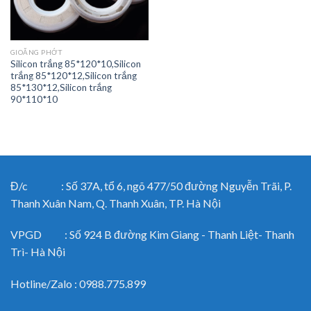
GIOĂNG PHỚT
Silicon trắng 85*120*10,Silicon
trắng 85*120*12,Silicon trắng
85*130*12,Silicon trắng
90*110*10
Đ/c : Số 37A, tổ 6, ngõ 477/50 đường Nguyễn Trãi, P.
Thanh Xuân Nam, Q. Thanh Xuân, TP. Hà Nội
VPGD : Số 924 B đường Kim Giang - Thanh Liệt- Thanh
Trì- Hà Nội
Hotline/Zalo : 0988.775.899