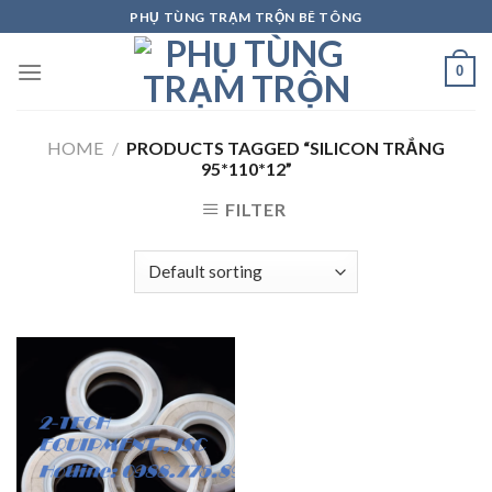
Skip
PHỤ TÙNG TRẠM TRỘN BÊ TÔNG
to
content
0
HOME
/
PRODUCTS TAGGED “SILICON TRẮNG
95*110*12”
FILTER