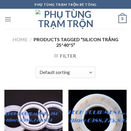
Skip
PHỤ TÙNG TRẠM TRỘN BÊ TÔNG
to
content
0
HOME
/
PRODUCTS TAGGED “SILICON TRẮNG
25*40*5”
FILTER