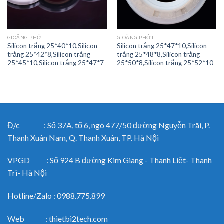
GIOĂNG PHỚT
GIOĂNG PHỚT
Silicon trắng 25*40*10,Silicon
Silicon trắng 25*47*10,Silicon
trắng 25*42*8,Silicon trắng
trắng 25*48*8,Silicon trắng
25*45*10,Silicon trắng 25*47*7
25*50*8,Silicon trắng 25*52*10
Đ/c : Số 37A, tổ 6, ngõ 477/50 đường Nguyễn Trãi, P.
Thanh Xuân Nam, Q. Thanh Xuân, TP. Hà Nội
VPGD : Số 924 B đường Kim Giang - Thanh Liệt- Thanh
Trì- Hà Nội
Hotline/Zalo : 0988.775.899
Web : thietbi2tech.com