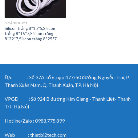
GIOĂNG PHỚT
Silicon trắng 8*15*5,Silicon
trắng 8*16*7,Silicon trắng
8*22*7,Silicon trắng 8*25*7,
Đ/c : Số 37A, tổ 6, ngõ 477/50 đường Nguyễn Trãi, P.
Thanh Xuân Nam, Q. Thanh Xuân, TP. Hà Nội
VPGD : Số 924 B đường Kim Giang - Thanh Liệt- Thanh
Trì- Hà Nội
Hotline/Zalo : 0988.775.899
Web : thietbi2tech.com