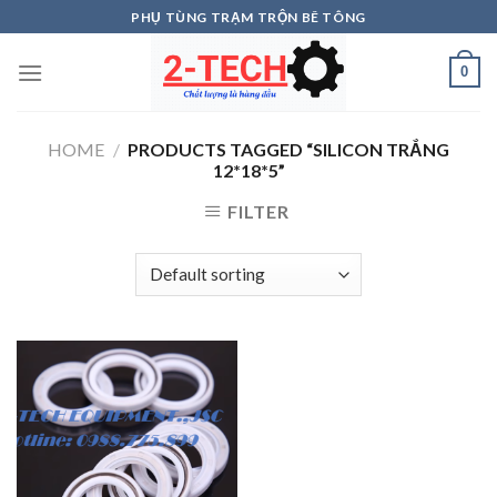
Skip
PHỤ TÙNG TRẠM TRỘN BÊ TÔNG
to
content
0
HOME
/
PRODUCTS TAGGED “SILICON TRẮNG
12*18*5”
FILTER