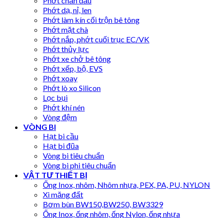
Phớt chắn dầu
Phớt dạ, nỉ, len
Phớt làm kín cối trộn bê tông
Phớt mặt chà
Phớt nắp, phớt cuối trục EC/VK
Phớt thủy lực
Phớt xe chở bê tông
Phớt xếp, bộ, EVS
Phớt xoay
Phớt lò xo Silicon
Lọc bụi
Phớt khí nén
Vòng đệm
VÒNG BI
Hạt bi cầu
Hạt bi đũa
Vòng bi tiêu chuẩn
Vòng bi phi tiêu chuẩn
VẬT TƯ THIẾT BỊ
Ống Inox, nhôm, Nhôm nhựa, PEX, PA, PU, NYLON
Xi măng đất
Bơm bùn BW150,BW250, BW3329
Ống Inox, ống nhôm, ống Nylon, ống nhựa