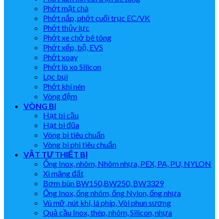
Phớt mặt chà
Phớt nắp, phớt cuối trục EC/VK
Phớt thủy lực
Phớt xe chở bê tông
Phớt xếp, bộ, EVS
Phớt xoay
Phớt lò xo Silicon
Lọc bụi
Phớt khí nén
Vòng đệm
VÒNG BI
Hạt bi cầu
Hạt bi đũa
Vòng bi tiêu chuẩn
Vòng bi phi tiêu chuẩn
VẬT TƯ THIẾT BỊ
Ống Inox, nhôm, Nhôm nhựa, PEX, PA, PU, NYLON
Xi măng đất
Bơm bùn BW150,BW250, BW3329
Ống Inox, ống nhôm, ống Nylon, ống nhựa
Vú mỡ, nút khí, lá phíp, Vòi phun sương
Quả cầu Inox, thép, nhôm, Silicon, nhựa