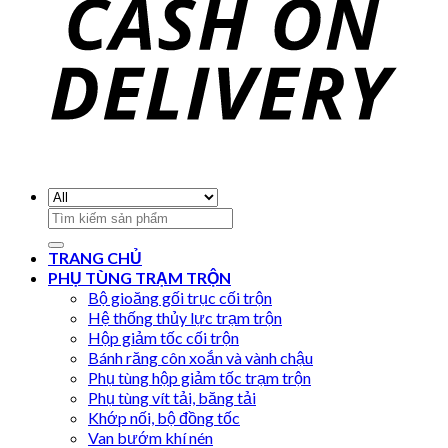
Search
for:
TRANG CHỦ
PHỤ TÙNG TRẠM TRỘN
Bộ gioăng gối trục cối trộn
Hệ thống thủy lực trạm trộn
Hộp giảm tốc cối trộn
Bánh răng côn xoắn và vành chậu
Phụ tùng hộp giảm tốc trạm trộn
Phụ tùng vít tải, băng tải
Khớp nối, bộ đồng tốc
Van bướm khí nén