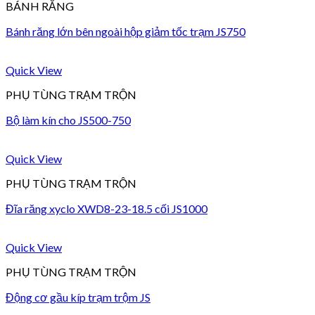
BÁNH RĂNG
Bánh răng lớn bên ngoài hộp giảm tốc trạm JS750
Quick View
PHỤ TÙNG TRẠM TRỘN
Bộ làm kín cho JS500-750
Quick View
PHỤ TÙNG TRẠM TRỘN
Đĩa răng xyclo XWD8-23-18.5 cối JS1000
Quick View
PHỤ TÙNG TRẠM TRỘN
Động cơ gầu kíp trạm trộm JS