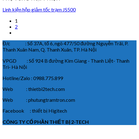
Linh kiện hộp giảm tốc trạm JS500
1
2
Đ/c : Số 37A, tổ 6, ngõ 477/50 đường Nguyễn Trãi, P.
Thanh Xuân Nam, Q. Thanh Xuân, TP. Hà Nội
VPGD : Số 924 B đường Kim Giang - Thanh Liệt- Thanh
Trì- Hà Nội
Hotline/Zalo : 0988.775.899
Web : thietbi2tech.com
Web : phutungtramtron.com
Facebook : thiết bị Higitech
CÔNG TY CỔ PHẦN THIẾT BỊ 2-TECH