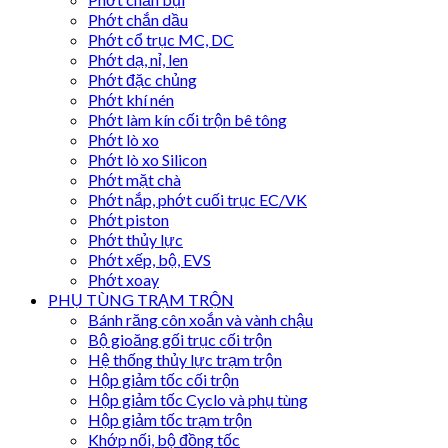
Phớt chắn dầu
Phớt cổ trục MC, DC
Phớt dạ, nỉ, len
Phớt đặc chủng
Phớt khí nén
Phớt làm kín cối trộn bê tông
Phớt lò xo
Phớt lò xo Silicon
Phớt mặt chà
Phớt nắp, phớt cuối trục EC/VK
Phớt piston
Phớt thủy lực
Phớt xếp, bộ, EVS
Phớt xoay
PHỤ TÙNG TRẠM TRỘN
Bánh răng côn xoắn và vành chậu
Bộ gioăng gối trục cối trộn
Hệ thống thủy lực trạm trộn
Hộp giảm tốc cối trộn
Hộp giảm tốc Cyclo và phụ tùng
Hộp giảm tốc trạm trộn
Khớp nối, bộ đồng tốc