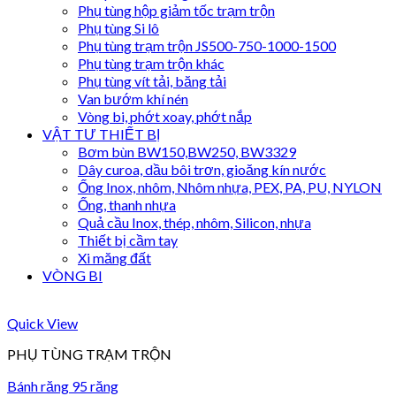
Phụ tùng hộp giảm tốc trạm trộn
Phụ tùng Si lô
Phụ tùng trạm trộn JS500-750-1000-1500
Phụ tùng trạm trộn khác
Phụ tùng vít tải, băng tải
Van bướm khí nén
Vòng bi, phớt xoay, phớt nắp
VẬT TƯ THIẾT BỊ
Bơm bùn BW150,BW250, BW3329
Dây curoa, dầu bôi trơn, gioăng kín nước
Ống Inox, nhôm, Nhôm nhựa, PEX, PA, PU, NYLON
Ống, thanh nhựa
Quả cầu Inox, thép, nhôm, Silicon, nhựa
Thiết bị cầm tay
Xi măng đất
VÒNG BI
Quick View
PHỤ TÙNG TRẠM TRỘN
Bánh răng 95 răng