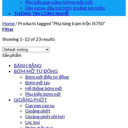
Phụ kiện máy năng lượng mặt trời
Dây curoa, dầu bôi trơn, gioăng kín nước
THÔNG TIN CÔNG NGHỆ
Home
/
Products tagged “Phụ tùng trạm trộn JS750”
Filter
Showing 1–12 of 23 results
Sản phẩm
BÁNH RĂNG
BƠM MỠ TỰ ĐỘNG
Bơm mỡ điện tự động
Bơm mỡ tay
Hệ thống bơm mỡ
Phụ kiện bơm mỡ
GIOĂNG PHỚT
Cup pen cao su
Gioăng phớt
Gioăng phớt nồi hơi
Lọc bụi
Phớt chắn bụi