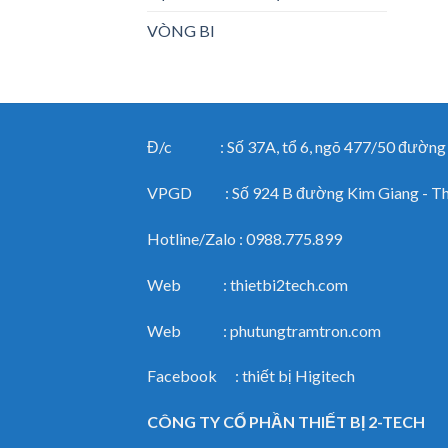
VÒNG BI
Đ/c : Số 37A, tổ 6, ngõ 477/50 đường Ng
VPGD : Số 924 B đường Kim Giang - Than
Hotline/Zalo : 0988.775.899
Web : thietbi2tech.com
Web : phutungtramtron.com
Facebook : thiết bị Higitech
CÔNG TY CỔ PHẦN THIẾT BỊ 2-TECH