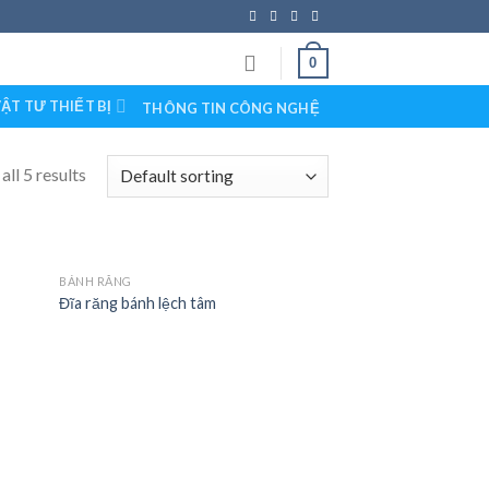
0
ẬT TƯ THIẾT BỊ
THÔNG TIN CÔNG NGHỆ
ll 5 results
BÁNH RĂNG
Đĩa răng bánh lệch tâm