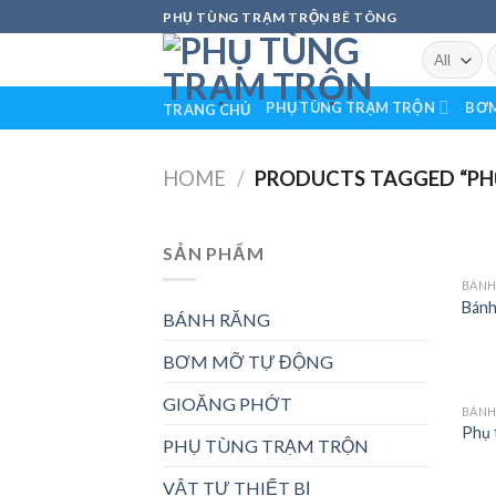
Skip
PHỤ TÙNG TRẠM TRỘN BÊ TÔNG
to
S
content
f
PHỤ TÙNG TRẠM TRỘN
BƠM
TRANG CHỦ
HOME
/
PRODUCTS TAGGED “PH
SẢN PHẨM
BÁNH
Bánh
BÁNH RĂNG
BƠM MỠ TỰ ĐỘNG
GIOĂNG PHỚT
BÁNH
Phụ 
PHỤ TÙNG TRẠM TRỘN
VẬT TƯ THIẾT BỊ