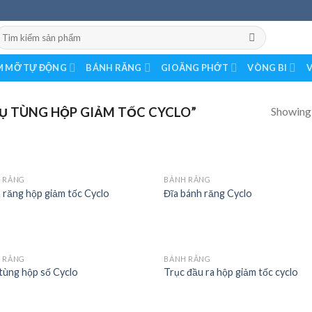
earch
or:
 MỠ TỰ ĐỘNG
BÁNH RĂNG
GIOĂNG PHỚT
VÒNG BI
V
Showing a
Ụ TÙNG HỘP GIẢM TỐC CYCLO”
 RĂNG
BÁNH RĂNG
 răng hộp giảm tốc Cyclo
Đĩa bánh răng Cyclo
 RĂNG
BÁNH RĂNG
tùng hộp số Cyclo
Trục đầu ra hộp giảm tốc cyclo