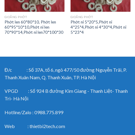
GIOĂNG PHỚT
GIOĂNG PHỚT
Phớt len 60*80*10, Phớt len
Phớt nỉ 5*20*5,Phớt nỉ
60*95*10*10,Phớt nỉ len
4*25*4,Phớt nỉ 4*30*4,Phớt nỉ
70*90*14,Phớt nỉ len70*100*30
5*23*4
Đ/c : Số 37A, tổ 6, ngõ 477/50 đường Nguyễn Trãi, P.
Thanh Xuân Nam, Q. Thanh Xuân, TP. Hà Nội
VPGD : Số 924 B đường Kim Giang - Thanh Liệt- Thanh
Trì- Hà Nội
Hotline/Zalo : 0988.775.899
Web : thietbi2tech.com