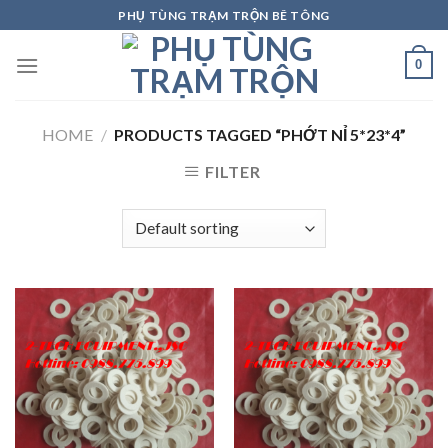
Skip
PHỤ TÙNG TRẠM TRỘN BÊ TÔNG
to
content
0
HOME
/
PRODUCTS TAGGED “PHỚT NỈ 5*23*4”
FILTER