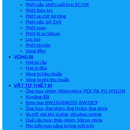
Phớt nắp, phớt cuối trục EC/VK
Phớt thủy lực
Phớt xe chở bê tông
Phớt xếp, bộ, EVS
Phớt xoay
Phớt lò xo Silicon
Lọc bụi
Phớt khí nén
Vòng đệm
VÒNG BI
Hạt bi cầu
Hạt bi đũa
Vòng bi tiêu chuẩn
Vòng bi phi tiêu chuẩn
VẬT TƯ THIẾT BỊ
Ống Inox, nhôm, Nhôm nhựa, PEX, PA, PU, NYLON
Xi măng đất
Bơm bùn BW150,BW250, BW3329
Ống Inox, ống nhôm, ống Nylon, ống nhựa
Vú mỡ, nút khí, lá phíp, Vòi phun sương
Quả cầu Inox, thép, nhôm, Silicon, nhựa
Phụ kiện máy năng lượng mặt trời