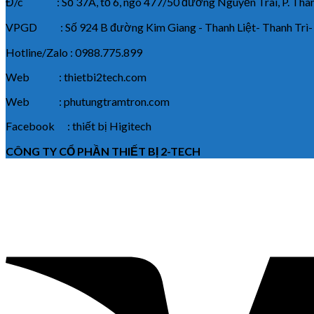
Đ/c : Số 37A, tổ 6, ngõ 477/50 đường Nguyễn Trãi, P. Thanh
VPGD : Số 924 B đường Kim Giang - Thanh Liệt- Thanh Trì-
Hotline/Zalo : 0988.775.899
Web : thietbi2tech.com
Web : phutungtramtron.com
Facebook : thiết bị Higitech
CÔNG TY CỔ PHẦN THIẾT BỊ 2-TECH