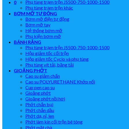
Phụ tùng trạm trộn JS500-750-1000-1500
0
Phụ tùng trạm trộn khác
BƠM MỠ TỰ ĐỘNG
Bơm mỡ điện tự động
Bơm mỡ tay
Hệ thống bơm mỡ
Phụ kiện bơm mỡ
BÁNH RĂNG
Phụ tùng trạm trộn JS500-750-1000-1500
Hộp giảm tốc cối trộn
Hộp giảm tốc Cyclo và phụ tùng
Phụ tùng vít tải, băng tải
GIOĂNG PHỚT
Cao su giảm chấn
Cao su POLYURETHANE Khớp nối
Cup pen cao su
Gioăng phớt
Gioăng phớt nồi hơi
Phớt chắn bụi
Phớt chắn dầu
Phớt dạ, nỉ, len
Phớt làm kín cối trộn bê tông
Phớt mặt chà