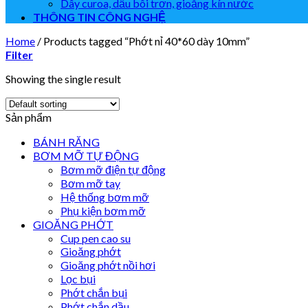
Dây curoa, dầu bôi trơn, gioăng kín nước
THÔNG TIN CÔNG NGHỆ
Home
/
Products tagged “Phớt nỉ 40*60 dày 10mm”
Filter
Showing the single result
Sản phẩm
BÁNH RĂNG
BƠM MỠ TỰ ĐỘNG
Bơm mỡ điện tự động
Bơm mỡ tay
Hệ thống bơm mỡ
Phụ kiện bơm mỡ
GIOĂNG PHỚT
Cup pen cao su
Gioăng phớt
Gioăng phớt nồi hơi
Lọc bụi
Phớt chắn bụi
Phớt chắn dầu