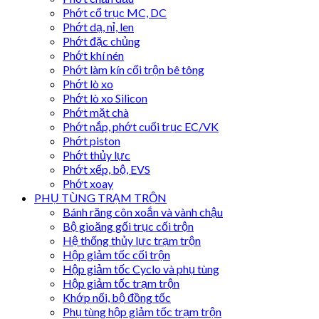
Phớt cổ trục MC, DC
Phớt dạ, nỉ, len
Phớt đặc chủng
Phớt khí nén
Phớt làm kín cối trộn bê tông
Phớt lò xo
Phớt lò xo Silicon
Phớt mặt chà
Phớt nắp, phớt cuối trục EC/VK
Phớt piston
Phớt thủy lực
Phớt xếp, bộ, EVS
Phớt xoay
PHỤ TÙNG TRẠM TRỘN
Bánh răng côn xoắn và vành chậu
Bộ gioăng gối trục cối trộn
Hệ thống thủy lực trạm trộn
Hộp giảm tốc cối trộn
Hộp giảm tốc Cyclo và phụ tùng
Hộp giảm tốc trạm trộn
Khớp nối, bộ đồng tốc
Phụ tùng hộp giảm tốc trạm trộn