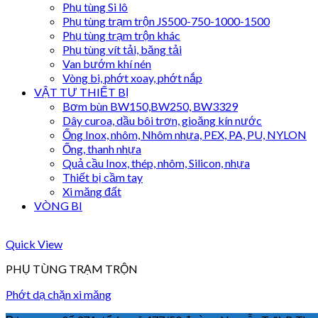
Phụ tùng Si lô
Phụ tùng trạm trộn JS500-750-1000-1500
Phụ tùng trạm trộn khác
Phụ tùng vít tải, băng tải
Van bướm khí nén
Vòng bi, phớt xoay, phớt nắp
VẬT TƯ THIẾT BỊ
Bơm bùn BW150,BW250, BW3329
Dây curoa, dầu bôi trơn, gioăng kín nước
Ống Inox, nhôm, Nhôm nhựa, PEX, PA, PU, NYLON
Ống, thanh nhựa
Quả cầu Inox, thép, nhôm, Silicon, nhựa
Thiết bị cầm tay
Xi măng đất
VÒNG BI
Quick View
PHỤ TÙNG TRẠM TRỘN
Phớt dạ chặn xi măng