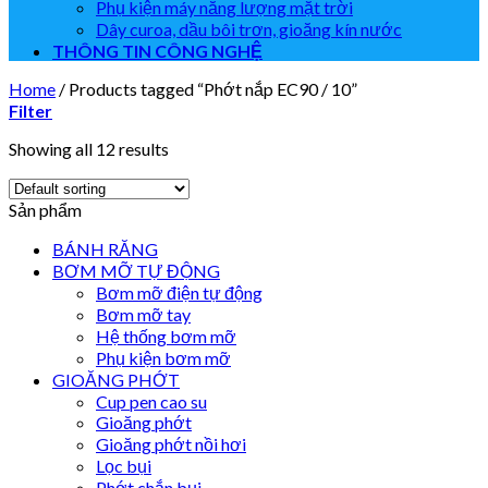
Phụ kiện máy năng lượng mặt trời
Dây curoa, dầu bôi trơn, gioăng kín nước
THÔNG TIN CÔNG NGHỆ
Home
/
Products tagged “Phớt nắp EC90 / 10”
Filter
Showing all 12 results
Sản phẩm
BÁNH RĂNG
BƠM MỠ TỰ ĐỘNG
Bơm mỡ điện tự động
Bơm mỡ tay
Hệ thống bơm mỡ
Phụ kiện bơm mỡ
GIOĂNG PHỚT
Cup pen cao su
Gioăng phớt
Gioăng phớt nồi hơi
Lọc bụi
Phớt chắn bụi