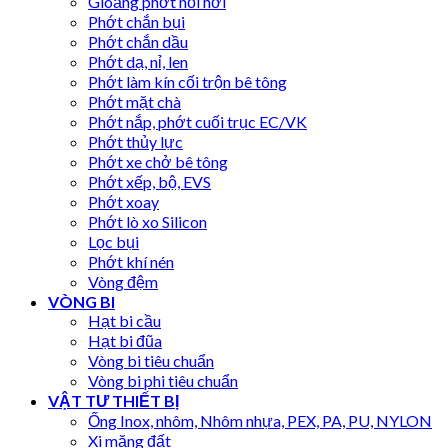
Gioăng phớt nồi hơi
Phớt chắn bụi
Phớt chắn dầu
Phớt dạ, nỉ, len
Phớt làm kín cối trộn bê tông
Phớt mặt chà
Phớt nắp, phớt cuối trục EC/VK
Phớt thủy lực
Phớt xe chở bê tông
Phớt xếp, bộ, EVS
Phớt xoay
Phớt lò xo Silicon
Lọc bụi
Phớt khí nén
Vòng đệm
VÒNG BI
Hạt bi cầu
Hạt bi đũa
Vòng bi tiêu chuẩn
Vòng bi phi tiêu chuẩn
VẬT TƯ THIẾT BỊ
Ống Inox, nhôm, Nhôm nhựa, PEX, PA, PU, NYLON
Xi măng đất