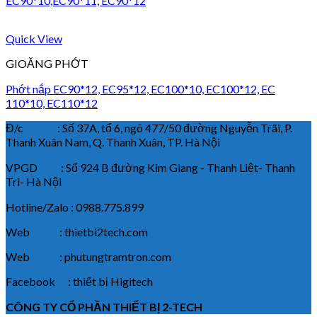
EC90*10,EC90*11, EC90*12
Quick View
GIOĂNG PHỚT
Phớt nắp EC90*12, EC95*12, EC100*10, EC100*12, EC
110*10, EC110*12
Đ/c : Số 37A, tổ 6, ngõ 477/50 đường Nguyễn Trãi, P.
Thanh Xuân Nam, Q. Thanh Xuân, TP. Hà Nội
VPGD : Số 924 B đường Kim Giang - Thanh Liệt- Thanh
Trì- Hà Nội
Hotline/Zalo : 0988.775.899
Web : thietbi2tech.com
Web : phutungtramtron.com
Facebook : thiết bị Higitech
CÔNG TY CỔ PHẦN THIẾT BỊ 2-TECH