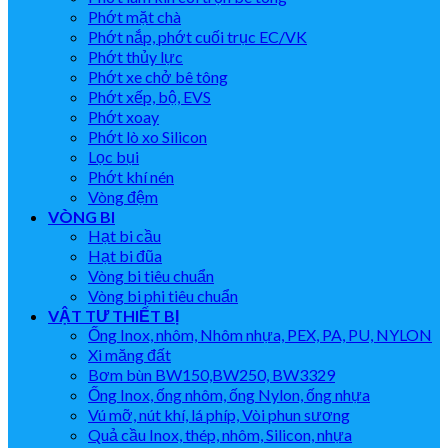
Phớt mặt chà
Phớt nắp, phớt cuối trục EC/VK
Phớt thủy lực
Phớt xe chở bê tông
Phớt xếp, bộ, EVS
Phớt xoay
Phớt lò xo Silicon
Lọc bụi
Phớt khí nén
Vòng đệm
VÒNG BI
Hạt bi cầu
Hạt bi đũa
Vòng bi tiêu chuẩn
Vòng bi phi tiêu chuẩn
VẬT TƯ THIẾT BỊ
Ống Inox, nhôm, Nhôm nhựa, PEX, PA, PU, NYLON
Xi măng đất
Bơm bùn BW150,BW250, BW3329
Ống Inox, ống nhôm, ống Nylon, ống nhựa
Vú mỡ, nút khí, lá phíp, Vòi phun sương
Quả cầu Inox, thép, nhôm, Silicon, nhựa