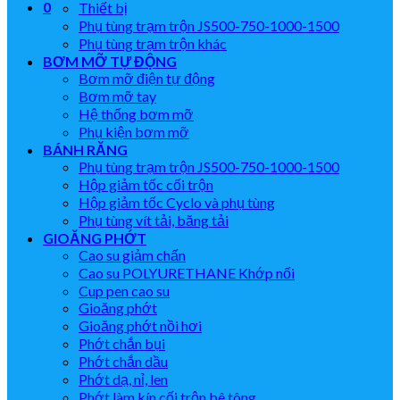
0
Thiết bị
Phụ tùng trạm trộn JS500-750-1000-1500
Phụ tùng trạm trộn khác
BƠM MỠ TỰ ĐỘNG
Bơm mỡ điện tự động
Bơm mỡ tay
Hệ thống bơm mỡ
Phụ kiện bơm mỡ
BÁNH RĂNG
Phụ tùng trạm trộn JS500-750-1000-1500
Hộp giảm tốc cối trộn
Hộp giảm tốc Cyclo và phụ tùng
Phụ tùng vít tải, băng tải
GIOĂNG PHỚT
Cao su giảm chấn
Cao su POLYURETHANE Khớp nối
Cup pen cao su
Gioăng phớt
Gioăng phớt nồi hơi
Phớt chắn bụi
Phớt chắn dầu
Phớt dạ, nỉ, len
Phớt làm kín cối trộn bê tông