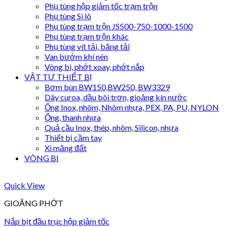
Phụ tùng hộp giảm tốc trạm trộn
Phụ tùng Si lô
Phụ tùng trạm trộn JS500-750-1000-1500
Phụ tùng trạm trộn khác
Phụ tùng vít tải, băng tải
Van bướm khí nén
Vòng bi, phớt xoay, phớt nắp
VẬT TƯ THIẾT BỊ
Bơm bùn BW150,BW250, BW3329
Dây curoa, dầu bôi trơn, gioăng kín nước
Ống Inox, nhôm, Nhôm nhựa, PEX, PA, PU, NYLON
Ống, thanh nhựa
Quả cầu Inox, thép, nhôm, Silicon, nhựa
Thiết bị cầm tay
Xi măng đất
VÒNG BI
Quick View
GIOĂNG PHỚT
Nắp bịt đầu trục hộp giảm tốc