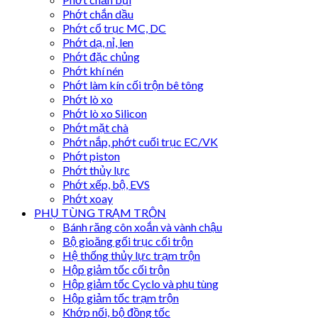
Phớt chắn dầu
Phớt cổ trục MC, DC
Phớt dạ, nỉ, len
Phớt đặc chủng
Phớt khí nén
Phớt làm kín cối trộn bê tông
Phớt lò xo
Phớt lò xo Silicon
Phớt mặt chà
Phớt nắp, phớt cuối trục EC/VK
Phớt piston
Phớt thủy lực
Phớt xếp, bộ, EVS
Phớt xoay
PHỤ TÙNG TRẠM TRỘN
Bánh răng côn xoắn và vành chậu
Bộ gioăng gối trục cối trộn
Hệ thống thủy lực trạm trộn
Hộp giảm tốc cối trộn
Hộp giảm tốc Cyclo và phụ tùng
Hộp giảm tốc trạm trộn
Khớp nối, bộ đồng tốc