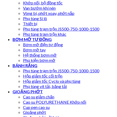
Khớp nối, bộ đồng tốc
Van bướm khí nén
Vòng bi, phớt xoay, phớt nắp
Phụ tùng Si lô
Thiết bị
Phụ tùng trạm trộn JS500-750-1000-1500
Phụ tùng trạm trộn khác
BƠM MỠ TỰ ĐỘNG
Bơm mỡ điện tự động
Bơm mỡ tay
Hệ thống bơm mỡ
Phụ kiện bơm mỡ
BÁNH RĂNG
Phụ tùng trạm trộn JS500-750-1000-1500
Hộp giảm tốc cối trộn
Hộp giảm tốc Cyclo và phụ tùng
Phụ tùng vít tải, băng tải
GIOĂNG PHỚT
Cao su giảm chấn
Cao su POLYURETHANE Khớp nối
Cup pen cao su
Gioăng phớt