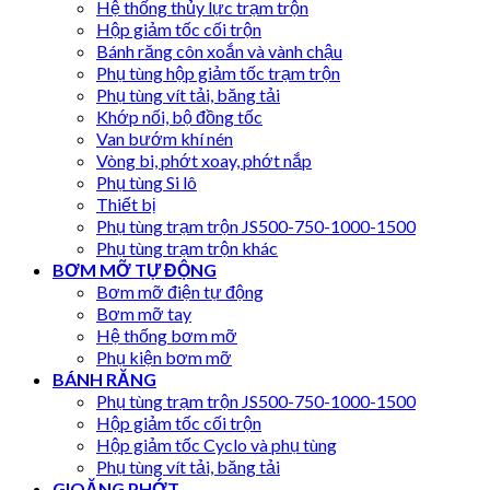
Hệ thống thủy lực trạm trộn
Hộp giảm tốc cối trộn
Bánh răng côn xoắn và vành chậu
Phụ tùng hộp giảm tốc trạm trộn
Phụ tùng vít tải, băng tải
Khớp nối, bộ đồng tốc
Van bướm khí nén
Vòng bi, phớt xoay, phớt nắp
Phụ tùng Si lô
Thiết bị
Phụ tùng trạm trộn JS500-750-1000-1500
Phụ tùng trạm trộn khác
BƠM MỠ TỰ ĐỘNG
Bơm mỡ điện tự động
Bơm mỡ tay
Hệ thống bơm mỡ
Phụ kiện bơm mỡ
BÁNH RĂNG
Phụ tùng trạm trộn JS500-750-1000-1500
Hộp giảm tốc cối trộn
Hộp giảm tốc Cyclo và phụ tùng
Phụ tùng vít tải, băng tải
GIOĂNG PHỚT