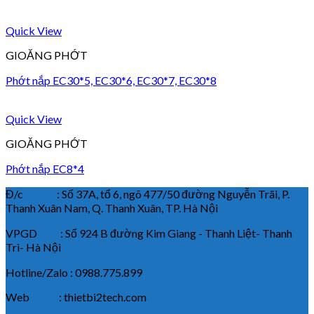
Quick View
GIOĂNG PHỚT
Phớt nắp EC30*5, EC30*6, EC30*7, EC30*8
Quick View
GIOĂNG PHỚT
Phớt nắp EC8*4
Đ/c : Số 37A, tổ 6, ngõ 477/50 đường Nguyễn Trãi, P.
Thanh Xuân Nam, Q. Thanh Xuân, TP. Hà Nội
VPGD : Số 924 B đường Kim Giang - Thanh Liệt- Thanh
Trì- Hà Nội
Hotline/Zalo : 0988.775.899
Web : thietbi2tech.com