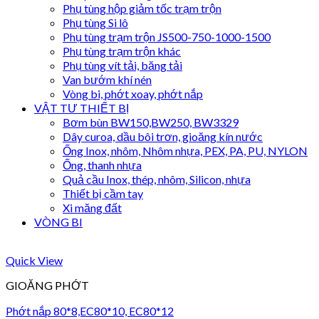
Phụ tùng hộp giảm tốc trạm trộn
Phụ tùng Si lô
Phụ tùng trạm trộn JS500-750-1000-1500
Phụ tùng trạm trộn khác
Phụ tùng vít tải, băng tải
Van bướm khí nén
Vòng bi, phớt xoay, phớt nắp
VẬT TƯ THIẾT BỊ
Bơm bùn BW150,BW250, BW3329
Dây curoa, dầu bôi trơn, gioăng kín nước
Ống Inox, nhôm, Nhôm nhựa, PEX, PA, PU, NYLON
Ống, thanh nhựa
Quả cầu Inox, thép, nhôm, Silicon, nhựa
Thiết bị cầm tay
Xi măng đất
VÒNG BI
Quick View
GIOĂNG PHỚT
Phớt nắp 80*8,EC80*10, EC80*12