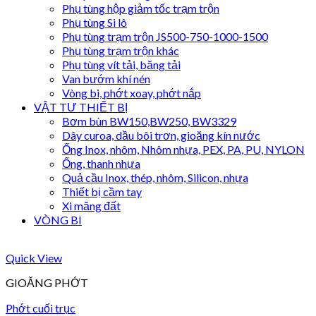
Phụ tùng hộp giảm tốc trạm trộn
Phụ tùng Si lô
Phụ tùng trạm trộn JS500-750-1000-1500
Phụ tùng trạm trộn khác
Phụ tùng vít tải, băng tải
Van bướm khí nén
Vòng bi, phớt xoay, phớt nắp
VẬT TƯ THIẾT BỊ
Bơm bùn BW150,BW250, BW3329
Dây curoa, dầu bôi trơn, gioăng kín nước
Ống Inox, nhôm, Nhôm nhựa, PEX, PA, PU, NYLON
Ống, thanh nhựa
Quả cầu Inox, thép, nhôm, Silicon, nhựa
Thiết bị cầm tay
Xi măng đất
VÒNG BI
Quick View
GIOĂNG PHỚT
Phớt cuối trục