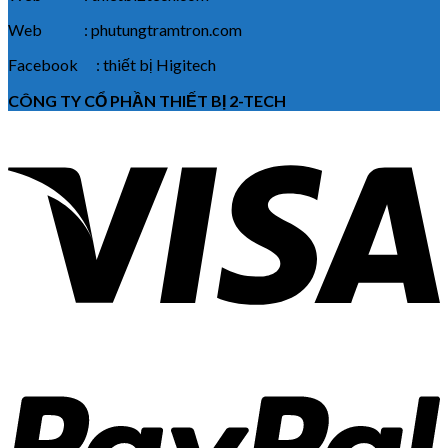
Web : phutungtramtron.com
Facebook : thiết bị Higitech
CÔNG TY CỔ PHẦN THIẾT BỊ 2-TECH