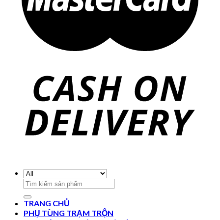
Search
for:
TRANG CHỦ
PHỤ TÙNG TRẠM TRỘN