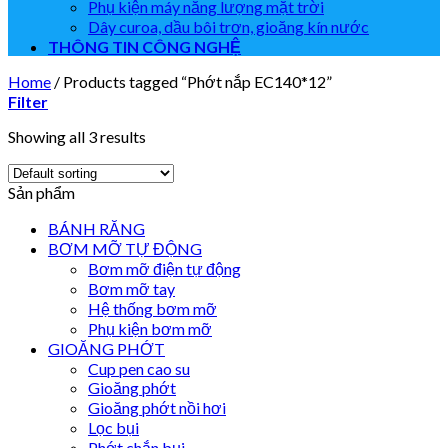
Phụ kiện máy năng lượng mặt trời
Dây curoa, dầu bôi trơn, gioăng kín nước
THÔNG TIN CÔNG NGHỆ
Home
/
Products tagged “Phớt nắp EC140*12”
Filter
Showing all 3 results
Sản phẩm
BÁNH RĂNG
BƠM MỠ TỰ ĐỘNG
Bơm mỡ điện tự động
Bơm mỡ tay
Hệ thống bơm mỡ
Phụ kiện bơm mỡ
GIOĂNG PHỚT
Cup pen cao su
Gioăng phớt
Gioăng phớt nồi hơi
Lọc bụi
Phớt chắn bụi