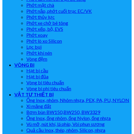
Phớt mặt chà
Phớt nắp, phớt cuối trục EC/VK
Phớt thủy lực
Phớt xe chở bê tông
Phớt xếp, bộ, EVS
Phớt xoay
Phớt lò xo Silicon
Lọc bụi
Phớt khí nén
Vòng đệm
VÒNG BI
Hạt bi cầu
Hạt bi đũa
Vòng bi tiêu chuẩn
Vòng bi phi tiêu chuẩn
VẬT TƯ THIẾT BỊ
Ống Inox, nhôm, Nhôm nhựa, PEX, PA, PU, NYLON
Xi măng đất
Bơm bùn BW150,BW250, BW3329
Ống Inox, ống nhôm, ống Nylon, ống nhựa
Vú mỡ, nút khí, lá phíp, Vòi phun sương
Quả cầu Inox, thép, nhôm, Silicon, nhựa