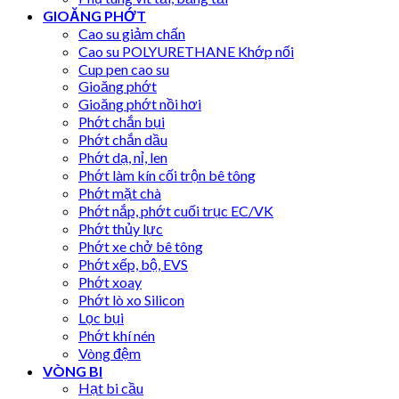
GIOĂNG PHỚT
Cao su giảm chấn
Cao su POLYURETHANE Khớp nối
Cup pen cao su
Gioăng phớt
Gioăng phớt nồi hơi
Phớt chắn bụi
Phớt chắn dầu
Phớt dạ, nỉ, len
Phớt làm kín cối trộn bê tông
Phớt mặt chà
Phớt nắp, phớt cuối trục EC/VK
Phớt thủy lực
Phớt xe chở bê tông
Phớt xếp, bộ, EVS
Phớt xoay
Phớt lò xo Silicon
Lọc bụi
Phớt khí nén
Vòng đệm
VÒNG BI
Hạt bi cầu