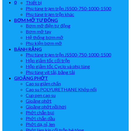
0
Thiết bị
Phụ tùng trạm trộn JS500-750-1000-1500
Phụ tùng trạm trộn khác
BƠM MỠ TỰ ĐỘNG
Bơm mỡ điện tự động
Bơm mỡ tay
Hệ thống bơm mỡ
Phụ kiện bơm mỡ
BÁNH RĂNG
Phụ tùng trạm trộn JS500-750-1000-1500
Hộp giảm tốc cối trộn
Hộp giảm tốc Cyclo và phụ tùng
Phụ tùng vít tải, băng tải
GIOĂNG PHỚT
Cao su giảm chấn
Cao su POLYURETHANE Khớp nối
Cup pen cao su
Gioăng phớt
Gioăng phớt nồi hơi
Phớt chắn bụi
Phớt chắn dầu
Phớt dạ, nỉ, len
Phớt làm kín cối trộn bê tông