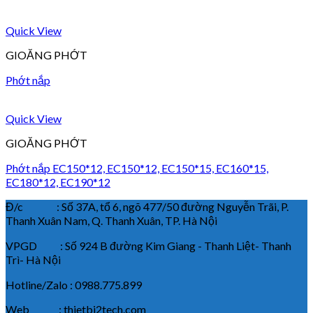
Quick View
GIOĂNG PHỚT
Phớt nắp
Quick View
GIOĂNG PHỚT
Phớt nắp EC150*12, EC150*12, EC150*15, EC160*15,
EC180*12, EC190*12
Đ/c : Số 37A, tổ 6, ngõ 477/50 đường Nguyễn Trãi, P.
Thanh Xuân Nam, Q. Thanh Xuân, TP. Hà Nội
VPGD : Số 924 B đường Kim Giang - Thanh Liệt- Thanh
Trì- Hà Nội
Hotline/Zalo : 0988.775.899
Web : thietbi2tech.com