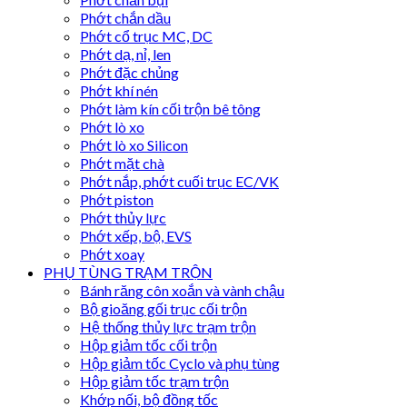
Phớt chắn dầu
Phớt cổ trục MC, DC
Phớt dạ, nỉ, len
Phớt đặc chủng
Phớt khí nén
Phớt làm kín cối trộn bê tông
Phớt lò xo
Phớt lò xo Silicon
Phớt mặt chà
Phớt nắp, phớt cuối trục EC/VK
Phớt piston
Phớt thủy lực
Phớt xếp, bộ, EVS
Phớt xoay
PHỤ TÙNG TRẠM TRỘN
Bánh răng côn xoắn và vành chậu
Bộ gioăng gối trục cối trộn
Hệ thống thủy lực trạm trộn
Hộp giảm tốc cối trộn
Hộp giảm tốc Cyclo và phụ tùng
Hộp giảm tốc trạm trộn
Khớp nối, bộ đồng tốc