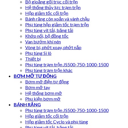
Bộ gioăng gối trục cối trộn
Hệ thống thủy lực trạm trộn
Hộp giảm tốc cối trộn
Bánh răng côn xoắn và vành chậu
Phụ tùng hộp giảm tốc trạm trộn
Phụ tùng vít tải, băng tải
Khớp nối, bộ đồng tốc
Van bướm khí nén
Vòng bi, phớt xoay, phớt nắp
Phụ tùng Si lô
Thiết bị
Phụ tùng trạm trộn JS500-750-1000-1500
Phụ tùng trạm trộn khác
BƠM MỠ TỰ ĐỘNG
Bơm mỡ điện tự động
Bơm mỡ tay
Hệ thống bơm mỡ
Phụ kiện bơm mỡ
BÁNH RĂNG
Phụ tùng trạm trộn JS500-750-1000-1500
Hộp giảm tốc cối trộn
Hộp giảm tốc Cyclo và phụ tùng
Phụ tùng vít tải, băng tải