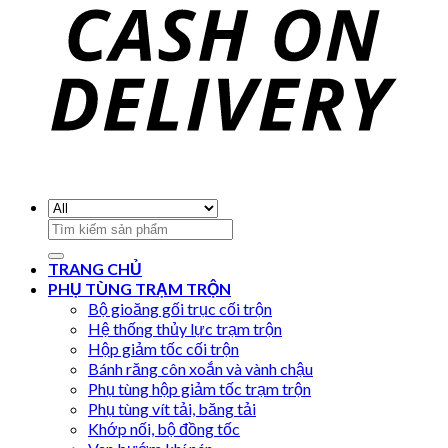
Search
for:
TRANG CHỦ
PHỤ TÙNG TRẠM TRỘN
Bộ gioăng gối trục cối trộn
Hệ thống thủy lực trạm trộn
Hộp giảm tốc cối trộn
Bánh răng côn xoắn và vành chậu
Phụ tùng hộp giảm tốc trạm trộn
Phụ tùng vít tải, băng tải
Khớp nối, bộ đồng tốc