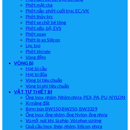
Phớt mặt chà
Phớt nắp, phớt cuối trục EC/VK
Phớt thủy lực
Phớt xe chở bê tông
Phớt xếp, bộ, EVS
Phớt xoay
Phớt lò xo Silicon
Lọc bụi
Phớt khí nén
Vòng đệm
VÒNG BI
Hạt bi cầu
Hạt bi đũa
Vòng bi tiêu chuẩn
Vòng bi phi tiêu chuẩn
VẬT TƯ THIẾT BỊ
Ống Inox, nhôm, Nhôm nhựa, PEX, PA, PU, NYLON
Xi măng đất
Bơm bùn BW150,BW250, BW3329
Ống Inox, ống nhôm, ống Nylon, ống nhựa
Vú mỡ, nút khí, lá phíp, Vòi phun sương
Quả cầu Inox, thép, nhôm, Silicon, nhựa