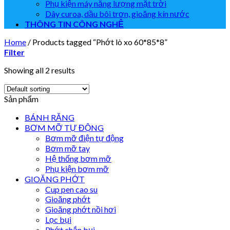
Phụ kiện máy năng lượng mặt trời
Dây curoa, dầu bôi trơn, gioăng kín nước
THÔNG TIN CÔNG NGHỆ
Home
/
Products tagged “Phớt lò xo 60*85*8”
Filter
Showing all 2 results
Sản phẩm
BÁNH RĂNG
BƠM MỠ TỰ ĐỘNG
Bơm mỡ điện tự động
Bơm mỡ tay
Hệ thống bơm mỡ
Phụ kiện bơm mỡ
GIOĂNG PHỚT
Cup pen cao su
Gioăng phớt
Gioăng phớt nồi hơi
Lọc bụi
Phớt chắn bụi