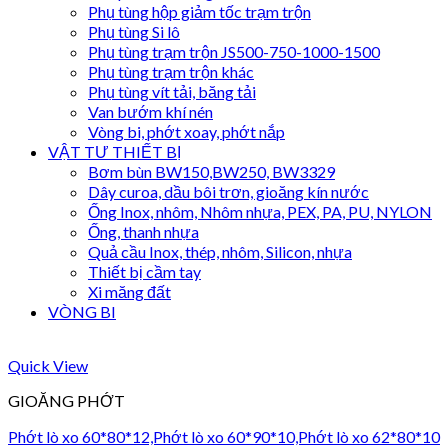
Phụ tùng hộp giảm tốc trạm trộn
Phụ tùng Si lô
Phụ tùng trạm trộn JS500-750-1000-1500
Phụ tùng trạm trộn khác
Phụ tùng vít tải, băng tải
Van bướm khí nén
Vòng bi, phớt xoay, phớt nắp
VẬT TƯ THIẾT BỊ
Bơm bùn BW150,BW250, BW3329
Dây curoa, dầu bôi trơn, gioăng kín nước
Ống Inox, nhôm, Nhôm nhựa, PEX, PA, PU, NYLON
Ống, thanh nhựa
Quả cầu Inox, thép, nhôm, Silicon, nhựa
Thiết bị cầm tay
Xi măng đất
VÒNG BI
Quick View
GIOĂNG PHỚT
Phớt lò xo 60*80*12,Phớt lò xo 60*90*10,Phớt lò xo 62*80*10