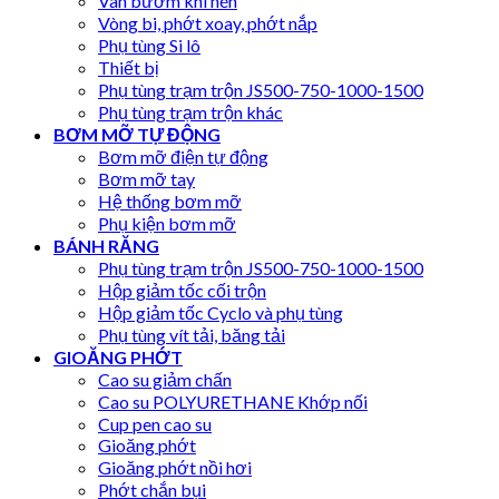
Van bướm khí nén
Vòng bi, phớt xoay, phớt nắp
Phụ tùng Si lô
Thiết bị
Phụ tùng trạm trộn JS500-750-1000-1500
Phụ tùng trạm trộn khác
BƠM MỠ TỰ ĐỘNG
Bơm mỡ điện tự động
Bơm mỡ tay
Hệ thống bơm mỡ
Phụ kiện bơm mỡ
BÁNH RĂNG
Phụ tùng trạm trộn JS500-750-1000-1500
Hộp giảm tốc cối trộn
Hộp giảm tốc Cyclo và phụ tùng
Phụ tùng vít tải, băng tải
GIOĂNG PHỚT
Cao su giảm chấn
Cao su POLYURETHANE Khớp nối
Cup pen cao su
Gioăng phớt
Gioăng phớt nồi hơi
Phớt chắn bụi