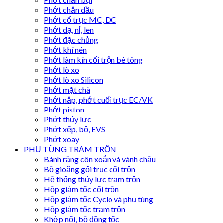
Phớt chắn dầu
Phớt cổ trục MC, DC
Phớt dạ, nỉ, len
Phớt đặc chủng
Phớt khí nén
Phớt làm kín cối trộn bê tông
Phớt lò xo
Phớt lò xo Silicon
Phớt mặt chà
Phớt nắp, phớt cuối trục EC/VK
Phớt piston
Phớt thủy lực
Phớt xếp, bộ, EVS
Phớt xoay
PHỤ TÙNG TRẠM TRỘN
Bánh răng côn xoắn và vành chậu
Bộ gioăng gối trục cối trộn
Hệ thống thủy lực trạm trộn
Hộp giảm tốc cối trộn
Hộp giảm tốc Cyclo và phụ tùng
Hộp giảm tốc trạm trộn
Khớp nối, bộ đồng tốc