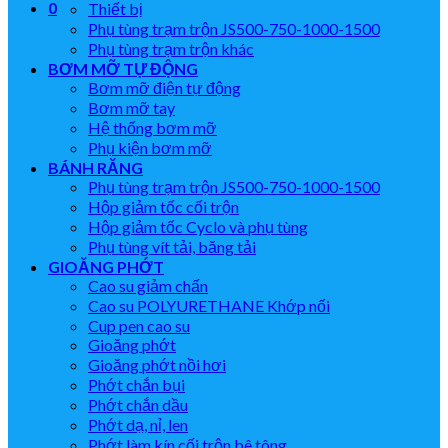
0
Thiết bị
Phụ tùng trạm trộn JS500-750-1000-1500
Phụ tùng trạm trộn khác
BƠM MỠ TỰ ĐỘNG
Bơm mỡ điện tự động
Bơm mỡ tay
Hệ thống bơm mỡ
Phụ kiện bơm mỡ
BÁNH RĂNG
Phụ tùng trạm trộn JS500-750-1000-1500
Hộp giảm tốc cối trộn
Hộp giảm tốc Cyclo và phụ tùng
Phụ tùng vít tải, băng tải
GIOĂNG PHỚT
Cao su giảm chấn
Cao su POLYURETHANE Khớp nối
Cup pen cao su
Gioăng phớt
Gioăng phớt nồi hơi
Phớt chắn bụi
Phớt chắn dầu
Phớt dạ, nỉ, len
Phớt làm kín cối trộn bê tông