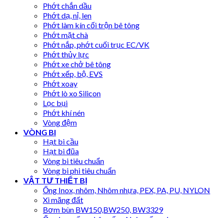
Phớt chắn dầu
Phớt dạ, nỉ, len
Phớt làm kín cối trộn bê tông
Phớt mặt chà
Phớt nắp, phớt cuối trục EC/VK
Phớt thủy lực
Phớt xe chở bê tông
Phớt xếp, bộ, EVS
Phớt xoay
Phớt lò xo Silicon
Lọc bụi
Phớt khí nén
Vòng đệm
VÒNG BI
Hạt bi cầu
Hạt bi đũa
Vòng bi tiêu chuẩn
Vòng bi phi tiêu chuẩn
VẬT TƯ THIẾT BỊ
Ống Inox, nhôm, Nhôm nhựa, PEX, PA, PU, NYLON
Xi măng đất
Bơm bùn BW150,BW250, BW3329