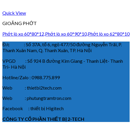
Quick View
GIOĂNG PHỚT
Phớt lò xo 60*80*12,Phớt lò xo 60*90*10,Phớt lò xo 62*80*10
Đ/c : Số 37A, tổ 6, ngõ 477/50 đường Nguyễn Trãi, P.
Thanh Xuân Nam, Q. Thanh Xuân, TP. Hà Nội
VPGD : Số 924 B đường Kim Giang - Thanh Liệt- Thanh
Trì- Hà Nội
Hotline/Zalo : 0988.775.899
Web : thietbi2tech.com
Web : phutungtramtron.com
Facebook : thiết bị Higitech
CÔNG TY CỔ PHẦN THIẾT BỊ 2-TECH