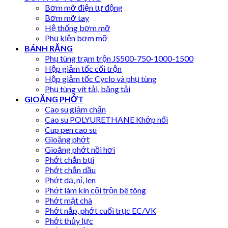
Bơm mỡ điện tự động
Bơm mỡ tay
Hệ thống bơm mỡ
Phụ kiện bơm mỡ
BÁNH RĂNG
Phụ tùng trạm trộn JS500-750-1000-1500
Hộp giảm tốc cối trộn
Hộp giảm tốc Cyclo và phụ tùng
Phụ tùng vít tải, băng tải
GIOĂNG PHỚT
Cao su giảm chấn
Cao su POLYURETHANE Khớp nối
Cup pen cao su
Gioăng phớt
Gioăng phớt nồi hơi
Phớt chắn bụi
Phớt chắn dầu
Phớt dạ, nỉ, len
Phớt làm kín cối trộn bê tông
Phớt mặt chà
Phớt nắp, phớt cuối trục EC/VK
Phớt thủy lực