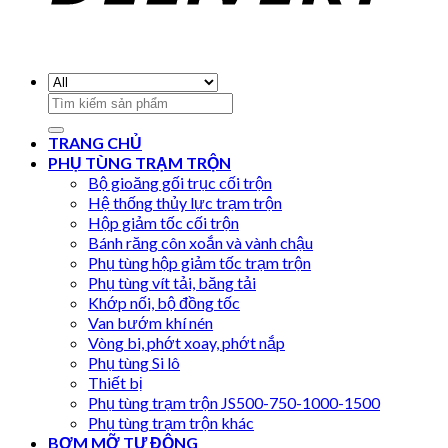
Search
for:
TRANG CHỦ
PHỤ TÙNG TRẠM TRỘN
Bộ gioăng gối trục cối trộn
Hệ thống thủy lực trạm trộn
Hộp giảm tốc cối trộn
Bánh răng côn xoắn và vành chậu
Phụ tùng hộp giảm tốc trạm trộn
Phụ tùng vít tải, băng tải
Khớp nối, bộ đồng tốc
Van bướm khí nén
Vòng bi, phớt xoay, phớt nắp
Phụ tùng Si lô
Thiết bị
Phụ tùng trạm trộn JS500-750-1000-1500
Phụ tùng trạm trộn khác
BƠM MỠ TỰ ĐỘNG