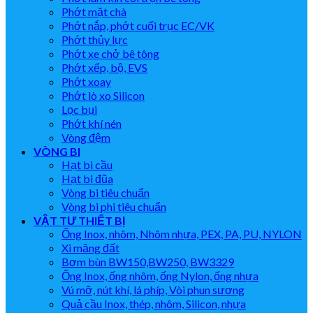
Phớt mặt chà
Phớt nắp, phớt cuối trục EC/VK
Phớt thủy lực
Phớt xe chở bê tông
Phớt xếp, bộ, EVS
Phớt xoay
Phớt lò xo Silicon
Lọc bụi
Phớt khí nén
Vòng đệm
VÒNG BI
Hạt bi cầu
Hạt bi đũa
Vòng bi tiêu chuẩn
Vòng bi phi tiêu chuẩn
VẬT TƯ THIẾT BỊ
Ống Inox, nhôm, Nhôm nhựa, PEX, PA, PU, NYLON
Xi măng đất
Bơm bùn BW150,BW250, BW3329
Ống Inox, ống nhôm, ống Nylon, ống nhựa
Vú mỡ, nút khí, lá phíp, Vòi phun sương
Quả cầu Inox, thép, nhôm, Silicon, nhựa