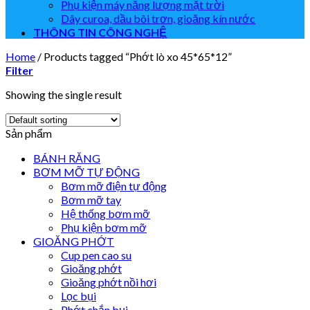
Phụ kiện máy năng lượng mặt trời
Dây curoa, dầu bôi trơn, gioăng kín nước
THÔNG TIN CÔNG NGHỆ
Home
/
Products tagged “Phớt lò xo 45*65*12”
Filter
Showing the single result
Sản phẩm
BÁNH RĂNG
BƠM MỠ TỰ ĐỘNG
Bơm mỡ điện tự động
Bơm mỡ tay
Hệ thống bơm mỡ
Phụ kiện bơm mỡ
GIOĂNG PHỚT
Cup pen cao su
Gioăng phớt
Gioăng phớt nồi hơi
Lọc bụi
Phớt chắn bụi