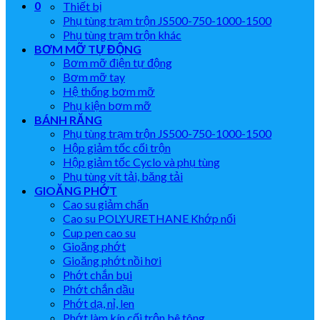
0
Thiết bị
Phụ tùng trạm trộn JS500-750-1000-1500
Phụ tùng trạm trộn khác
BƠM MỠ TỰ ĐỘNG
Bơm mỡ điện tự động
Bơm mỡ tay
Hệ thống bơm mỡ
Phụ kiện bơm mỡ
BÁNH RĂNG
Phụ tùng trạm trộn JS500-750-1000-1500
Hộp giảm tốc cối trộn
Hộp giảm tốc Cyclo và phụ tùng
Phụ tùng vít tải, băng tải
GIOĂNG PHỚT
Cao su giảm chấn
Cao su POLYURETHANE Khớp nối
Cup pen cao su
Gioăng phớt
Gioăng phớt nồi hơi
Phớt chắn bụi
Phớt chắn dầu
Phớt dạ, nỉ, len
Phớt làm kín cối trộn bê tông