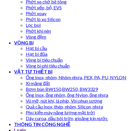
Phớt xe chở bê tông
Phớt xếp, bộ, EVS
Phớt xoay
Phớt lò xo Silicon
Lọc bụi
Phớt khí nén
Vòng đệm
VÒNG BI
Hạt bi cầu
Hạt bi đũa
Vòng bi tiêu chuẩn
Vòng bi phi tiêu chuẩn
VẬT TƯ THIẾT BỊ
Ống Inox, nhôm, Nhôm nhựa, PEX, PA, PU, NYLON
Xi măng đất
Bơm bùn BW150,BW250, BW3329
Ống Inox, ống nhôm, ống Nylon, ống nhựa
Vú mỡ, nút khí, lá phíp, Vòi phun sương
Quả cầu Inox, thép, nhôm, Silicon, nhựa
Phụ kiện máy năng lượng mặt trời
Dây curoa, dầu bôi trơn, gioăng kín nước
THÔNG TIN CÔNG NGHỆ
Login