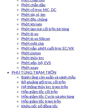
Phớt chắn dầu
Phớt cổ trục MC, DC
Phớt dạ, nỉ, len
Phớt đặc chủng
Phớt khí nén
Phớt làm kín cối trộn bê tông
Phớt lò xo
Phớt lò xo Silicon
Phớt mặt chà
Phớt nắp, phớt cuối trục EC/VK
Phớt piston
Phớt thủy lực
Phớt xếp, bộ, EVS
Phớt xoay
PHỤ TÙNG TRẠM TRỘN
Bánh răng côn xoắn và vành chậu
Bộ gioăng gối trục cối trộn
Hệ thống thủy lực trạm trộn
Hộp giảm tốc cối trộn
Hộp giảm tốc Cyclo và phụ tùng
Hộp giảm tốc trạm trộn
Khớp nối, bộ đồng tốc