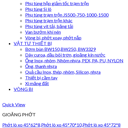
Phụ tùng hộp giảm tốc trạm trộn
Phụ tùng Si lô
Phụ tùng trạm trộn JS500-750-1000-1500
Phụ tùng trạm trộn khác
Phụ tùng vít tải, băng tải
Van bướm khí nén
Vòng bi, phớt xoay, phớt nắp
VẬT TƯ THIẾT BỊ
Bơm bùn BW150,BW250, BW3329
Dây curoa, dầu bôi trơn, gioăng kín nước
Ống Inox, nhôm, Nhôm nhựa, PEX, PA, PU, NYLON
Ống, thanh nhựa
Quả cầu Inox, thép, nhôm, Silicon, nhựa
Thiết bị cầm tay
Xi măng đất
VÒNG BI
Quick View
GIOĂNG PHỚT
Phớt lò xo 45*62*8,Phớt lò xo 45*70*10,Phớt lò xo 45*72*8