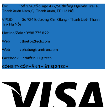
Đ/c : Số 37A, tổ 6, ngõ 477/50 đường Nguyễn Trãi, P.
Thanh Xuân Nam, Q. Thanh Xuân, TP. Hà Nội
VPGD : Số 924 B đường Kim Giang - Thanh Liệt- Thanh
Trì- Hà Nội
Hotline/Zalo : 0988.775.899
Web : thietbi2tech.com
Web : phutungtramtron.com
Facebook : thiết bị Higitech
CÔNG TY CỔ PHẦN THIẾT BỊ 2-TECH