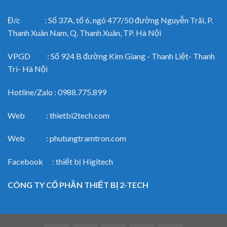
Đ/c : Số 37A, tổ 6, ngõ 477/50 đường Nguyễn Trãi, P.
Thanh Xuân Nam, Q. Thanh Xuân, TP. Hà Nội
VPGD : Số 924 B đường Kim Giang - Thanh Liệt- Thanh
Trì- Hà Nội
Hotline/Zalo : 0988.775.899
Web : thietbi2tech.com
Web : phutungtramtron.com
Facebook : thiết bị Higitech
CÔNG TY CỔ PHẦN THIẾT BỊ 2-TECH