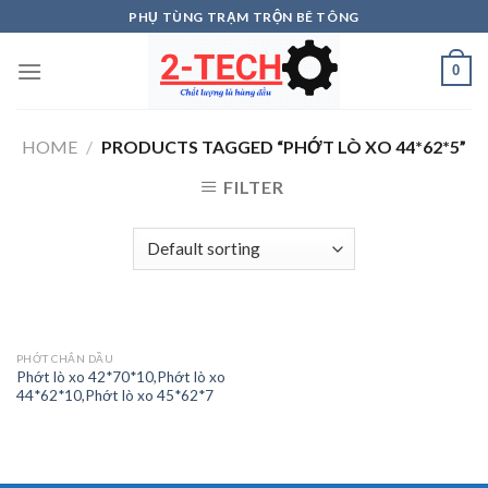
Skip
PHỤ TÙNG TRẠM TRỘN BÊ TÔNG
to
content
0
HOME
/
PRODUCTS TAGGED “PHỚT LÒ XO 44*62*5”
FILTER
PHỚT CHẮN DẦU
Phớt lò xo 42*70*10,Phớt lò xo
44*62*10,Phớt lò xo 45*62*7