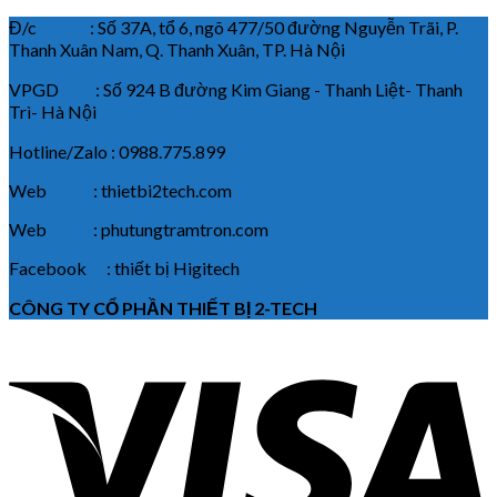
Đ/c : Số 37A, tổ 6, ngõ 477/50 đường Nguyễn Trãi, P.
Thanh Xuân Nam, Q. Thanh Xuân, TP. Hà Nội
VPGD : Số 924 B đường Kim Giang - Thanh Liệt- Thanh
Trì- Hà Nội
Hotline/Zalo : 0988.775.899
Web : thietbi2tech.com
Web : phutungtramtron.com
Facebook : thiết bị Higitech
CÔNG TY CỔ PHẦN THIẾT BỊ 2-TECH