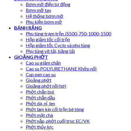
Bơm mỡ điện tự động
Bơm mỡ tay
Hệ thống bơm mỡ
Phụ kiện bơm mỡ
BÁNH RĂNG
Phụ tùng trạm trộn JS500-750-1000-1500
Hộp giảm tốc cối trộn
Hộp giảm tốc Cyclo và phụ tùng
Phụ tùng vít tải, băng tải
GIOĂNG PHỚT
Cao su giảm chấn
Cao su POLYURETHANE Khớp nối
Cup pen cao su
Gioăng phớt
Gioăng phớt nồi hơi
Phớt chắn bụi
Phớt chắn dầu
Phớt dạ, nỉ, len
Phớt làm kín cối trộn bê tông
Phớt mặt chà
Phớt nắp, phớt cuối trục EC/VK
Phớt thủy lực