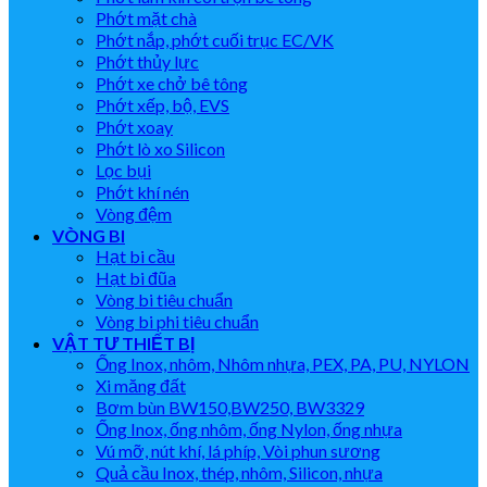
Phớt mặt chà
Phớt nắp, phớt cuối trục EC/VK
Phớt thủy lực
Phớt xe chở bê tông
Phớt xếp, bộ, EVS
Phớt xoay
Phớt lò xo Silicon
Lọc bụi
Phớt khí nén
Vòng đệm
VÒNG BI
Hạt bi cầu
Hạt bi đũa
Vòng bi tiêu chuẩn
Vòng bi phi tiêu chuẩn
VẬT TƯ THIẾT BỊ
Ống Inox, nhôm, Nhôm nhựa, PEX, PA, PU, NYLON
Xi măng đất
Bơm bùn BW150,BW250, BW3329
Ống Inox, ống nhôm, ống Nylon, ống nhựa
Vú mỡ, nút khí, lá phíp, Vòi phun sương
Quả cầu Inox, thép, nhôm, Silicon, nhựa