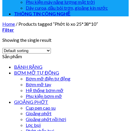
Phụ kiện máy năng lượng mặt trời
Dây curoa, dầu bôi trơn, gioăng kín nước
THÔNG TIN CÔNG NGHỆ
Home
/
Products tagged “Phớt lò xo 25*38*10”
Filter
Showing the single result
Sản phẩm
BÁNH RĂNG
BƠM MỠ TỰ ĐỘNG
Bơm mỡ điện tự động
Bơm mỡ tay
Hệ thống bơm mỡ
Phụ kiện bơm mỡ
GIOĂNG PHỚT
Cup pen cao su
Gioăng phớt
Gioăng phớt nồi hơi
Lọc bụi
Phớt chắn bụi