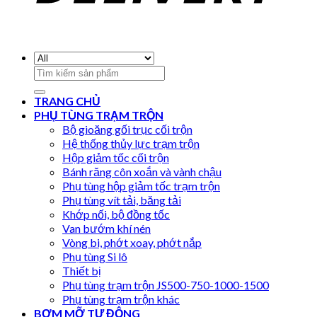
Search
for:
TRANG CHỦ
PHỤ TÙNG TRẠM TRỘN
Bộ gioăng gối trục cối trộn
Hệ thống thủy lực trạm trộn
Hộp giảm tốc cối trộn
Bánh răng côn xoắn và vành chậu
Phụ tùng hộp giảm tốc trạm trộn
Phụ tùng vít tải, băng tải
Khớp nối, bộ đồng tốc
Van bướm khí nén
Vòng bi, phớt xoay, phớt nắp
Phụ tùng Si lô
Thiết bị
Phụ tùng trạm trộn JS500-750-1000-1500
Phụ tùng trạm trộn khác
BƠM MỠ TỰ ĐỘNG