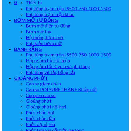
0
Thiết bị
Phụ tùng trạm trộn JS500-750-1000-1500
Phụ tùng trạm trộn khác
BƠM MỠ TỰ ĐỘNG
Bơm mỡ điện tự động
Bơm mỡ tay
Hệ thống bơm mỡ
Phụ kiện bơm mỡ
BÁNH RĂNG
Phụ tùng trạm trộn JS500-750-1000-1500
Hộp giảm tốc cối trộn
Hộp giảm tốc Cyclo và phụ tùng
Phụ tùng vít tải, băng tải
GIOĂNG PHỚT
Cao su giảm chấn
Cao su POLYURETHANE Khớp nối
Cup pen cao su
Gioăng phớt
Gioăng phớt nồi hơi
Phớt chắn bụi
Phớt chắn dầu
Phớt dạ, nỉ, len
Phớt làm kín cối trộn bê tông