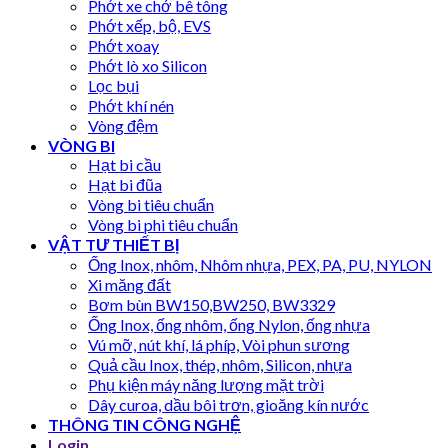
Phớt xe chở bê tông
Phớt xếp, bộ, EVS
Phớt xoay
Phớt lò xo Silicon
Lọc bụi
Phớt khí nén
Vòng đệm
VÒNG BI
Hạt bi cầu
Hạt bi đũa
Vòng bi tiêu chuẩn
Vòng bi phi tiêu chuẩn
VẬT TƯ THIẾT BỊ
Ống Inox, nhôm, Nhôm nhựa, PEX, PA, PU, NYLON
Xi măng đất
Bơm bùn BW150,BW250, BW3329
Ống Inox, ống nhôm, ống Nylon, ống nhựa
Vú mỡ, nút khí, lá phíp, Vòi phun sương
Quả cầu Inox, thép, nhôm, Silicon, nhựa
Phụ kiện máy năng lượng mặt trời
Dây curoa, dầu bôi trơn, gioăng kín nước
THÔNG TIN CÔNG NGHỆ
Login