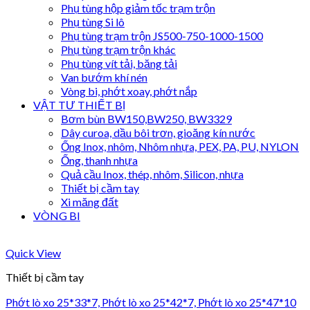
Phụ tùng hộp giảm tốc trạm trộn
Phụ tùng Si lô
Phụ tùng trạm trộn JS500-750-1000-1500
Phụ tùng trạm trộn khác
Phụ tùng vít tải, băng tải
Van bướm khí nén
Vòng bi, phớt xoay, phớt nắp
VẬT TƯ THIẾT BỊ
Bơm bùn BW150,BW250, BW3329
Dây curoa, dầu bôi trơn, gioăng kín nước
Ống Inox, nhôm, Nhôm nhựa, PEX, PA, PU, NYLON
Ống, thanh nhựa
Quả cầu Inox, thép, nhôm, Silicon, nhựa
Thiết bị cầm tay
Xi măng đất
VÒNG BI
Quick View
Thiết bị cầm tay
Phớt lò xo 25*33*7, Phớt lò xo 25*42*7, Phớt lò xo 25*47*10