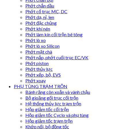
Phớt chắn dầu
Phớt cổ trục MC, DC
Phớt dạ, nỉ, len
Phớt đặc chủng
Phớt khí nén
Phớt làm kín cối trộn bê tông
Phớt lò xo
Phớt lò xo Silicon
Phớt mặt chà
Phớt nắp, phớt cuối trục EC/VK
Phớt piston
Phớt thủy lực
Phớt xếp, bộ, EVS
Phớt xoay
PHỤ TÙNG TRẠM TRỘN
Bánh răng côn xoắn và vành chậu
Bộ gioăng gối trục cối trộn
Hệ thống thủy lực trạm trộn
Hộp giảm tốc cối trộn
Hộp giảm tốc Cyclo và phụ tùng
Hộp giảm tốc trạm trộn
Khớp nối, bộ đồng tốc