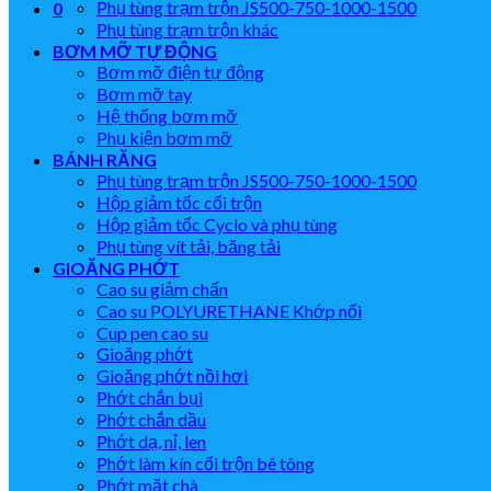
Phụ tùng trạm trộn JS500-750-1000-1500
0
Phụ tùng trạm trộn khác
BƠM MỠ TỰ ĐỘNG
Bơm mỡ điện tự động
Bơm mỡ tay
Hệ thống bơm mỡ
Phụ kiện bơm mỡ
BÁNH RĂNG
Phụ tùng trạm trộn JS500-750-1000-1500
Hộp giảm tốc cối trộn
Hộp giảm tốc Cyclo và phụ tùng
Phụ tùng vít tải, băng tải
GIOĂNG PHỚT
Cao su giảm chấn
Cao su POLYURETHANE Khớp nối
Cup pen cao su
Gioăng phớt
Gioăng phớt nồi hơi
Phớt chắn bụi
Phớt chắn dầu
Phớt dạ, nỉ, len
Phớt làm kín cối trộn bê tông
Phớt mặt chà