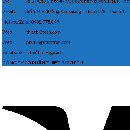
Đ/c : Số 37A, tổ 6, ngõ 477/50 đường Nguyễn Trãi, P. Thanh
VPGD : Số 924 B đường Kim Giang - Thanh Liệt- Thanh Trì-
Hotline/Zalo : 0988.775.899
Web : thietbi2tech.com
Web : phutungtramtron.com
Facebook : thiết bị Higitech
CÔNG TY CỔ PHẦN THIẾT BỊ 2-TECH