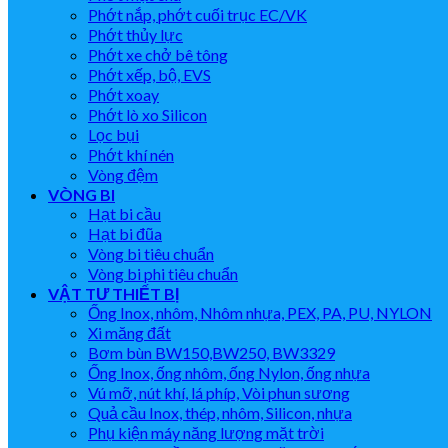
Phớt nắp, phớt cuối trục EC/VK
Phớt thủy lực
Phớt xe chở bê tông
Phớt xếp, bộ, EVS
Phớt xoay
Phớt lò xo Silicon
Lọc bụi
Phớt khí nén
Vòng đệm
VÒNG BI
Hạt bi cầu
Hạt bi đũa
Vòng bi tiêu chuẩn
Vòng bi phi tiêu chuẩn
VẬT TƯ THIẾT BỊ
Ống Inox, nhôm, Nhôm nhựa, PEX, PA, PU, NYLON
Xi măng đất
Bơm bùn BW150,BW250, BW3329
Ống Inox, ống nhôm, ống Nylon, ống nhựa
Vú mỡ, nút khí, lá phíp, Vòi phun sương
Quả cầu Inox, thép, nhôm, Silicon, nhựa
Phụ kiện máy năng lượng mặt trời