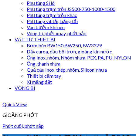
Phụ tùng Si lô
Phụ tùng trạm trộn JS500-750-1000-1500
Phụ tùng trạm trộn khác
Phụ tùng vít tải, băng tải
Van bướm khí nén
Vòng bi, phớt xoay, phớt nắp
VẬT TƯ THIẾT BỊ
Bơm bùn BW150,BW250, BW3329
Dây curoa, dầu bôi trơn, gioăng kín nước
Ống Inox, nhôm, Nhôm nhựa, PEX, PA, PU, NYLON
Ống, thanh nhựa
Quả cầu Inox, thép, nhôm, Silicon, nhựa
Thiết bị cầm tay
Xi măng đất
VÒNG BI
Quick View
GIOĂNG PHỚT
Phớt cuối, phớt nắp