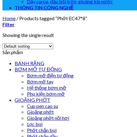
Dây curoa, dầu bôi trơn, gioăng kín nước
THÔNG TIN CÔNG NGHỆ
Home
/
Products tagged “Phớt EC47*8”
Filter
Showing the single result
Sản phẩm
BÁNH RĂNG
BƠM MỠ TỰ ĐỘNG
Bơm mỡ điện tự động
Bơm mỡ tay
Hệ thống bơm mỡ
Phụ kiện bơm mỡ
GIOĂNG PHỚT
Cup pen cao su
Gioăng phớt
Gioăng phớt nồi hơi
Lọc bụi
Phớt chắn bụi
Phớt chắn dầu