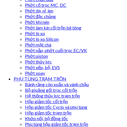
Phớt cổ trục MC, DC
Phớt dạ, nỉ, len
Phớt đặc chủng
Phớt khí nén
Phớt làm kín cối trộn bê tông
Phớt lò xo
Phớt lò xo Silicon
Phớt mặt chà
Phớt nắp, phớt cuối trục EC/VK
Phớt piston
Phớt thủy lực
Phớt xếp, bộ, EVS
Phớt xoay
PHỤ TÙNG TRẠM TRỘN
Bánh răng côn xoắn và vành chậu
Bộ gioăng gối trục cối trộn
Hệ thống thủy lực trạm trộn
Hộp giảm tốc cối trộn
Hộp giảm tốc Cyclo và phụ tùng
Hộp giảm tốc trạm trộn
Khớp nối, bộ đồng tốc
Phụ tùng hộp giảm tốc trạm trộn