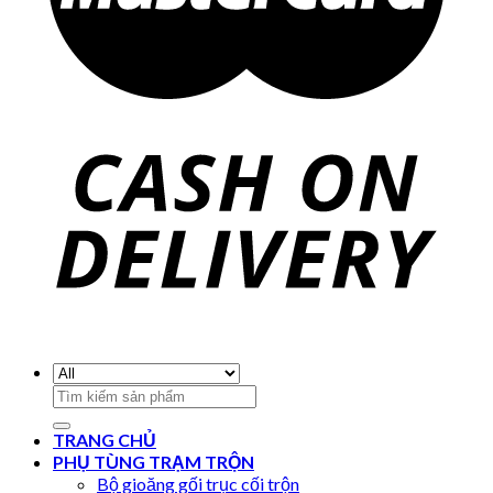
Search
for:
TRANG CHỦ
PHỤ TÙNG TRẠM TRỘN
Bộ gioăng gối trục cối trộn