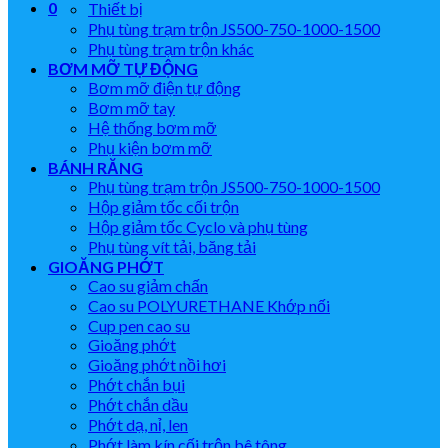
0
Thiết bị
Phụ tùng trạm trộn JS500-750-1000-1500
Phụ tùng trạm trộn khác
BƠM MỠ TỰ ĐỘNG
Bơm mỡ điện tự động
Bơm mỡ tay
Hệ thống bơm mỡ
Phụ kiện bơm mỡ
BÁNH RĂNG
Phụ tùng trạm trộn JS500-750-1000-1500
Hộp giảm tốc cối trộn
Hộp giảm tốc Cyclo và phụ tùng
Phụ tùng vít tải, băng tải
GIOĂNG PHỚT
Cao su giảm chấn
Cao su POLYURETHANE Khớp nối
Cup pen cao su
Gioăng phớt
Gioăng phớt nồi hơi
Phớt chắn bụi
Phớt chắn dầu
Phớt dạ, nỉ, len
Phớt làm kín cối trộn bê tông