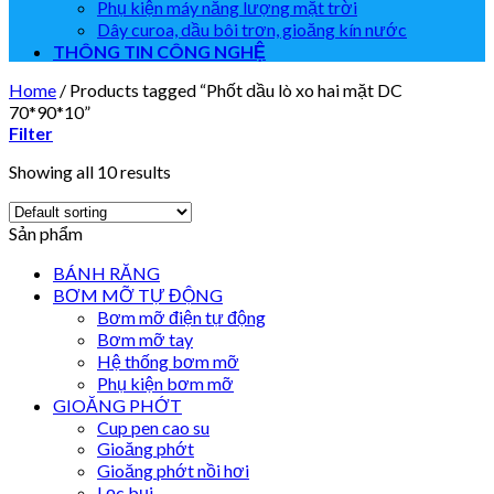
Phụ kiện máy năng lượng mặt trời
Dây curoa, dầu bôi trơn, gioăng kín nước
THÔNG TIN CÔNG NGHỆ
Home
/
Products tagged “Phốt dầu lò xo hai mặt DC
70*90*10”
Filter
Showing all 10 results
Sản phẩm
BÁNH RĂNG
BƠM MỠ TỰ ĐỘNG
Bơm mỡ điện tự động
Bơm mỡ tay
Hệ thống bơm mỡ
Phụ kiện bơm mỡ
GIOĂNG PHỚT
Cup pen cao su
Gioăng phớt
Gioăng phớt nồi hơi
Lọc bụi