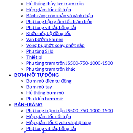
Hệ thống thủy lực trạm trộn
Hộp giảm tốc cối trộn
Bánh răng côn xoắn và vành chậu
Phụ tùng hộp giảm tốc trạm trộn
Phụ tùng vít tải, băng tải
Khớp nối, bộ đồng tốc
Van bướm khí nén
Vòng bi, phớt xoay, phớt nắp
Phụ tùng Si lô
Thiết bị
Phụ tùng trạm trộn JS500-750-1000-1500
Phụ tùng trạm trộn khác
BƠM MỠ TỰ ĐỘNG
Bơm mỡ điện tự động
Bơm mỡ tay
Hệ thống bơm mỡ
Phụ kiện bơm mỡ
BÁNH RĂNG
Phụ tùng trạm trộn JS500-750-1000-1500
Hộp giảm tốc cối trộn
Hộp giảm tốc Cyclo và phụ tùng
Phụ tùng vít tải, băng tải