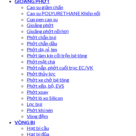
GIOĂNG PHỚT
Cao su giảm chấn
Cao su POLYURETHANE Khớp nối
Cup pen cao su
Gioăng phớt
Gioăng phớt nồi hơi
Phớt chắn bụi
Phớt chắn dầu
Phớt dạ, nỉ, len
Phớt làm kín cối trộn bê tông
Phớt mặt chà
Phớt nắp, phớt cuối trục EC/VK
Phớt thủy lực
Phớt xe chở bê tông
Phớt xếp, bộ, EVS
Phớt xoay
Phớt lò xo Silicon
Lọc bụi
Phớt khí nén
Vòng đệm
VÒNG BI
Hạt bi cầu
Hạt bi đũa