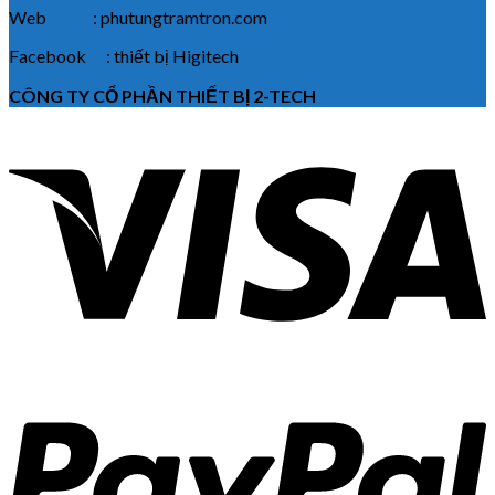
Web : phutungtramtron.com
Facebook : thiết bị Higitech
CÔNG TY CỔ PHẦN THIẾT BỊ 2-TECH