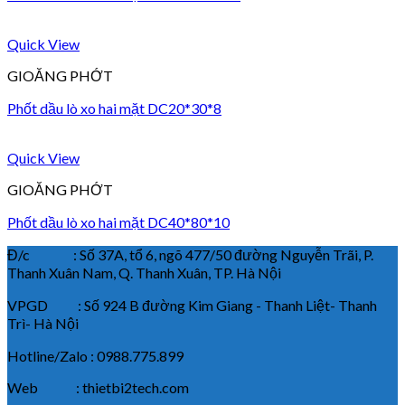
Quick View
GIOĂNG PHỚT
Phốt dầu lò xo hai mặt DC20*30*8
Quick View
GIOĂNG PHỚT
Phốt dầu lò xo hai mặt DC40*80*10
Đ/c : Số 37A, tổ 6, ngõ 477/50 đường Nguyễn Trãi, P.
Thanh Xuân Nam, Q. Thanh Xuân, TP. Hà Nội
VPGD : Số 924 B đường Kim Giang - Thanh Liệt- Thanh
Trì- Hà Nội
Hotline/Zalo : 0988.775.899
Web : thietbi2tech.com