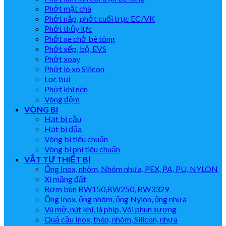
Phớt mặt chà
Phớt nắp, phớt cuối trục EC/VK
Phớt thủy lực
Phớt xe chở bê tông
Phớt xếp, bộ, EVS
Phớt xoay
Phớt lò xo Silicon
Lọc bụi
Phớt khí nén
Vòng đệm
VÒNG BI
Hạt bi cầu
Hạt bi đũa
Vòng bi tiêu chuẩn
Vòng bi phi tiêu chuẩn
VẬT TƯ THIẾT BỊ
Ống Inox, nhôm, Nhôm nhựa, PEX, PA, PU, NYLON
Xi măng đất
Bơm bùn BW150,BW250, BW3329
Ống Inox, ống nhôm, ống Nylon, ống nhựa
Vú mỡ, nút khí, lá phíp, Vòi phun sương
Quả cầu Inox, thép, nhôm, Silicon, nhựa