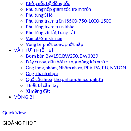
Khớp nối, bộ đồng tốc
Phụ tùng hộp giảm tốc trạm trộn
Phụ tùng Si lô
Phụ tùng trạm trộn JS500-750-1000-1500
Phụ tùng trạm trộn khác
Phụ tùng vít tải, băng tải
Van bướm khí nén
Vòng bi, phớt xoay, phớt nắp
VẬT TƯ THIẾT BỊ
Bơm bùn BW150,BW250, BW3329
Dây curoa, dầu bôi trơn, gioăng kín nước
Ống Inox, nhôm, Nhôm nhựa, PEX, PA, PU, NYLON
Ống, thanh nhựa
Quả cầu Inox, thép, nhôm, Silicon, nhựa
Thiết bị cầm tay
Xi măng đất
VÒNG BI
Quick View
GIOĂNG PHỚT