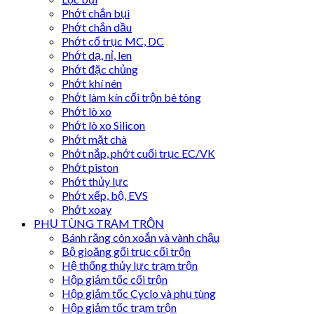
Phớt chắn bụi
Phớt chắn dầu
Phớt cổ trục MC, DC
Phớt dạ, nỉ, len
Phớt đặc chủng
Phớt khí nén
Phớt làm kín cối trộn bê tông
Phớt lò xo
Phớt lò xo Silicon
Phớt mặt chà
Phớt nắp, phớt cuối trục EC/VK
Phớt piston
Phớt thủy lực
Phớt xếp, bộ, EVS
Phớt xoay
PHỤ TÙNG TRẠM TRỘN
Bánh răng côn xoắn và vành chậu
Bộ gioăng gối trục cối trộn
Hệ thống thủy lực trạm trộn
Hộp giảm tốc cối trộn
Hộp giảm tốc Cyclo và phụ tùng
Hộp giảm tốc trạm trộn