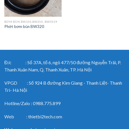
BƠM BÙN BW150,BW250, BW3329
Phớt bơm bùn BW320
Đ/c : Số 37A, tổ 6, ngõ 477/50 đường Nguyễn Trãi, P.
Thanh Xuân Nam, Q. Thanh Xuân, TP. Hà Nội
VPGD : Số 924 B đường Kim Giang - Thanh Liệt- Thanh
Trì- Hà Nội
Hotline/Zalo : 0988.775.899
Web : thietbi2tech.com