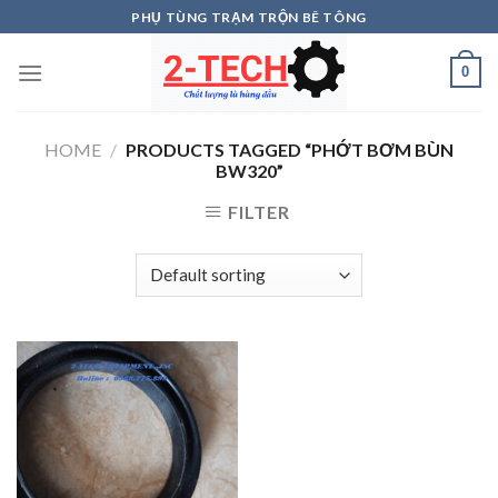
Skip
PHỤ TÙNG TRẠM TRỘN BÊ TÔNG
to
content
0
HOME
/
PRODUCTS TAGGED “PHỚT BƠM BÙN
BW320”
FILTER