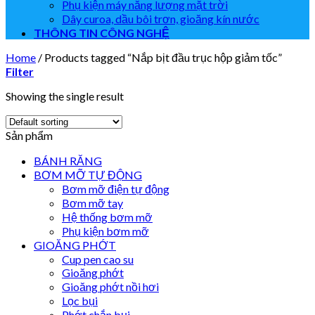
Phụ kiện máy năng lượng mặt trời
Dây curoa, dầu bôi trơn, gioăng kín nước
THÔNG TIN CÔNG NGHỆ
Home
/
Products tagged “Nắp bịt đầu trục hộp giảm tốc”
Filter
Showing the single result
Sản phẩm
BÁNH RĂNG
BƠM MỠ TỰ ĐỘNG
Bơm mỡ điện tự động
Bơm mỡ tay
Hệ thống bơm mỡ
Phụ kiện bơm mỡ
GIOĂNG PHỚT
Cup pen cao su
Gioăng phớt
Gioăng phớt nồi hơi
Lọc bụi
Phớt chắn bụi