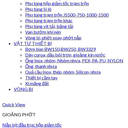
Phụ tùng hộp giảm tốc trạm trộn
Phụ tùng Si lô
Phụ tùng trạm trộn JS500-750-1000-1500
Phụ tùng trạm trộn khác
Phụ tùng vít tải, băng tải
Van bướm khí nén
Vòng bi, phớt xoay, phớt nắp
VẬT TƯ THIẾT BỊ
Bơm bùn BW150,BW250, BW3329
Dây curoa, dầu bôi trơn, gioăng kín nước
Ống Inox, nhôm, Nhôm nhựa, PEX, PA, PU, NYLON
Ống, thanh nhựa
Quả cầu Inox, thép, nhôm, Silicon, nhựa
Thiết bị cầm tay
Xi măng đất
VÒNG BI
Quick View
GIOĂNG PHỚT
Nắp bịt đầu trục hộp giảm tốc