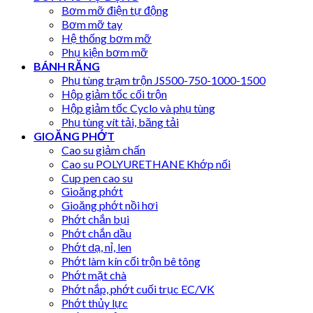
Bơm mỡ điện tự động
Bơm mỡ tay
Hệ thống bơm mỡ
Phụ kiện bơm mỡ
BÁNH RĂNG
Phụ tùng trạm trộn JS500-750-1000-1500
Hộp giảm tốc cối trộn
Hộp giảm tốc Cyclo và phụ tùng
Phụ tùng vít tải, băng tải
GIOĂNG PHỚT
Cao su giảm chấn
Cao su POLYURETHANE Khớp nối
Cup pen cao su
Gioăng phớt
Gioăng phớt nồi hơi
Phớt chắn bụi
Phớt chắn dầu
Phớt dạ, nỉ, len
Phớt làm kín cối trộn bê tông
Phớt mặt chà
Phớt nắp, phớt cuối trục EC/VK
Phớt thủy lực