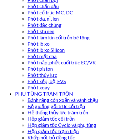
Phớt chắn dầu
Phớt cổ trục MC, DC
Phớt dạ, nỉ, len
Phớt đặc chủng
Phớt khí nén
Phớt làm kín cối trộn bê tông
Phớt lò xo
Phớt lò xo Silicon
Phớt mặt chà
Phớt nắp, phớt cuối trục EC/VK
Phớt piston
Phớt thủy lực
Phớt xếp, bộ, EVS
Phớt xoay
PHỤ TÙNG TRẠM TRỘN
Bánh răng côn xoắn và vành chậu
Bộ gioăng gối trục cối trộn
Hệ thống thủy lực trạm trộn
Hộp giảm tốc cối trộn
Hộp giảm tốc Cyclo và phụ tùng
Hộp giảm tốc trạm trộn
Khớp nối, bộ đồng tốc