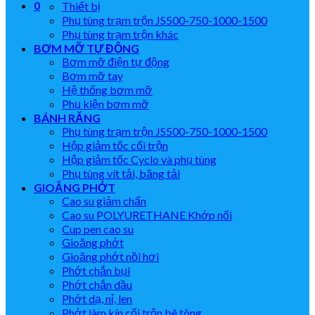
0
Thiết bị
Phụ tùng trạm trộn JS500-750-1000-1500
Phụ tùng trạm trộn khác
BƠM MỠ TỰ ĐỘNG
Bơm mỡ điện tự động
Bơm mỡ tay
Hệ thống bơm mỡ
Phụ kiện bơm mỡ
BÁNH RĂNG
Phụ tùng trạm trộn JS500-750-1000-1500
Hộp giảm tốc cối trộn
Hộp giảm tốc Cyclo và phụ tùng
Phụ tùng vít tải, băng tải
GIOĂNG PHỚT
Cao su giảm chấn
Cao su POLYURETHANE Khớp nối
Cup pen cao su
Gioăng phớt
Gioăng phớt nồi hơi
Phớt chắn bụi
Phớt chắn dầu
Phớt dạ, nỉ, len
Phớt làm kín cối trộn bê tông