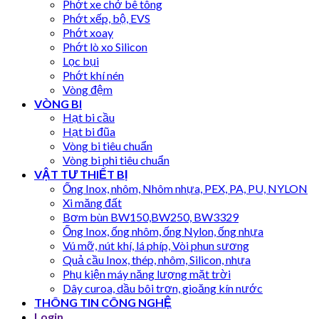
Phớt xe chở bê tông
Phớt xếp, bộ, EVS
Phớt xoay
Phớt lò xo Silicon
Lọc bụi
Phớt khí nén
Vòng đệm
VÒNG BI
Hạt bi cầu
Hạt bi đũa
Vòng bi tiêu chuẩn
Vòng bi phi tiêu chuẩn
VẬT TƯ THIẾT BỊ
Ống Inox, nhôm, Nhôm nhựa, PEX, PA, PU, NYLON
Xi măng đất
Bơm bùn BW150,BW250, BW3329
Ống Inox, ống nhôm, ống Nylon, ống nhựa
Vú mỡ, nút khí, lá phíp, Vòi phun sương
Quả cầu Inox, thép, nhôm, Silicon, nhựa
Phụ kiện máy năng lượng mặt trời
Dây curoa, dầu bôi trơn, gioăng kín nước
THÔNG TIN CÔNG NGHỆ
Login