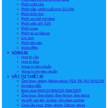
Phớt mặt chà
Phớt nắp, phớt cuối trục EC/VK
Phớt thủy lực
Phớt xe chở bê tông
Phớt xếp, bộ, EVS
Phớt xoay
Phớt lò xo Silicon
Lọc bụi
Phớt khí nén
Vòng đệm
VÒNG BI
Hạt bi cầu
Hạt bi đũa
Vòng bi tiêu chuẩn
Vòng bi phi tiêu chuẩn
VẬT TƯ THIẾT BỊ
Ống Inox, nhôm, Nhôm nhựa, PEX, PA, PU, NYLON
Xi măng đất
Bơm bùn BW150,BW250, BW3329
Ống Inox, ống nhôm, ống Nylon, ống nhựa
Vú mỡ, nút khí, lá phíp, Vòi phun sương
Quả cầu Inox, thép, nhôm, Silicon, nhựa