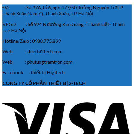
Đ/c : Số 37A, tổ 6, ngõ 477/50 đường Nguyễn Trãi, P.
Thanh Xuân Nam, Q. Thanh Xuân, TP. Hà Nội
VPGD : Số 924 B đường Kim Giang - Thanh Liệt- Thanh
Trì- Hà Nội
Hotline/Zalo : 0988.775.899
Web : thietbi2tech.com
Web : phutungtramtron.com
Facebook : thiết bị Higitech
CÔNG TY CỔ PHẦN THIẾT BỊ 2-TECH