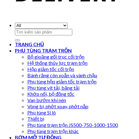
Search
for:
TRANG CHỦ
PHỤ TÙNG TRẠM TRỘN
Bộ gioăng gối trục cối trộn
Hệ thống thủy lực trạm trộn
Hộp giảm tốc cối trộn
Bánh răng côn xoắn và vành chậu
Phụ tùng hộp giảm tốc trạm trộn
Phụ tùng vít tải, băng tải
Khớp nối, bộ đồng tốc
Van bướm khí nén
Vòng bi, phớt xoay, phớt nắp
Phụ tùng Si lô
Thiết bị
Phụ tùng trạm trộn JS500-750-1000-1500
Phụ tùng trạm trộn khác
BƠM MỠ TỰ ĐỘNG