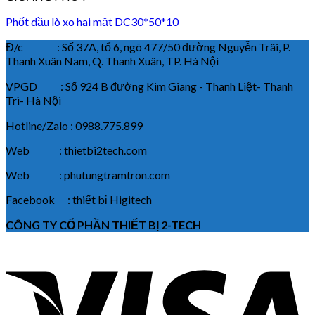
Phốt dầu lò xo hai mặt DC30*50*10
Đ/c : Số 37A, tổ 6, ngõ 477/50 đường Nguyễn Trãi, P.
Thanh Xuân Nam, Q. Thanh Xuân, TP. Hà Nội
VPGD : Số 924 B đường Kim Giang - Thanh Liệt- Thanh
Trì- Hà Nội
Hotline/Zalo : 0988.775.899
Web : thietbi2tech.com
Web : phutungtramtron.com
Facebook : thiết bị Higitech
CÔNG TY CỔ PHẦN THIẾT BỊ 2-TECH