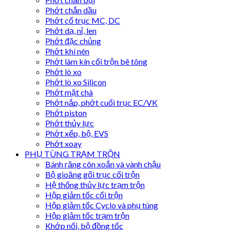
Phớt chắn dầu
Phớt cổ trục MC, DC
Phớt dạ, nỉ, len
Phớt đặc chủng
Phớt khí nén
Phớt làm kín cối trộn bê tông
Phớt lò xo
Phớt lò xo Silicon
Phớt mặt chà
Phớt nắp, phớt cuối trục EC/VK
Phớt piston
Phớt thủy lực
Phớt xếp, bộ, EVS
Phớt xoay
PHỤ TÙNG TRẠM TRỘN
Bánh răng côn xoắn và vành chậu
Bộ gioăng gối trục cối trộn
Hệ thống thủy lực trạm trộn
Hộp giảm tốc cối trộn
Hộp giảm tốc Cyclo và phụ tùng
Hộp giảm tốc trạm trộn
Khớp nối, bộ đồng tốc