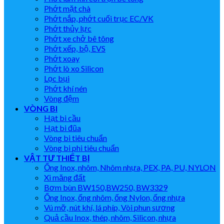
Phớt mặt chà
Phớt nắp, phớt cuối trục EC/VK
Phớt thủy lực
Phớt xe chở bê tông
Phớt xếp, bộ, EVS
Phớt xoay
Phớt lò xo Silicon
Lọc bụi
Phớt khí nén
Vòng đệm
VÒNG BI
Hạt bi cầu
Hạt bi đũa
Vòng bi tiêu chuẩn
Vòng bi phi tiêu chuẩn
VẬT TƯ THIẾT BỊ
Ống Inox, nhôm, Nhôm nhựa, PEX, PA, PU, NYLON
Xi măng đất
Bơm bùn BW150,BW250, BW3329
Ống Inox, ống nhôm, ống Nylon, ống nhựa
Vú mỡ, nút khí, lá phíp, Vòi phun sương
Quả cầu Inox, thép, nhôm, Silicon, nhựa