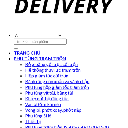
Search
for:
TRANG CHỦ
PHỤ TÙNG TRẠM TRỘN
Bộ gioăng gối trục cối trộn
Hệ thống thủy lực trạm trộn
Hộp giảm tốc cối trộn
Bánh răng côn xoắn và vành chậu
Phụ tùng hộp giảm tốc trạm trộn
Phụ tùng vít tải, băng tải
Khớp nối, bộ đồng tốc
Van bướm khí nén
Vòng bi, phớt xoay, phớt nắp
Phụ tùng Si lô
Thiết bị
Phụ tùng trạm trộn JS500-750-1000-1500