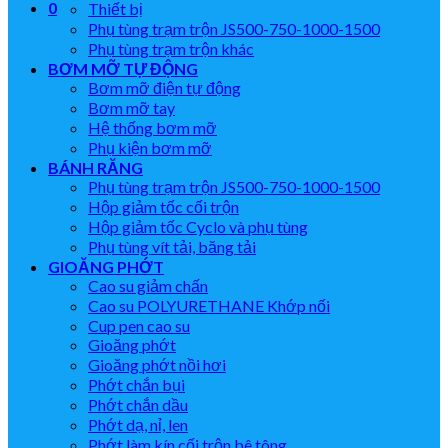
0
Thiết bị
Phụ tùng trạm trộn JS500-750-1000-1500
Phụ tùng trạm trộn khác
BƠM MỠ TỰ ĐỘNG
Bơm mỡ điện tự động
Bơm mỡ tay
Hệ thống bơm mỡ
Phụ kiện bơm mỡ
BÁNH RĂNG
Phụ tùng trạm trộn JS500-750-1000-1500
Hộp giảm tốc cối trộn
Hộp giảm tốc Cyclo và phụ tùng
Phụ tùng vít tải, băng tải
GIOĂNG PHỚT
Cao su giảm chấn
Cao su POLYURETHANE Khớp nối
Cup pen cao su
Gioăng phớt
Gioăng phớt nồi hơi
Phớt chắn bụi
Phớt chắn dầu
Phớt dạ, nỉ, len
Phớt làm kín cối trộn bê tông