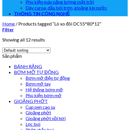
Phụ kiện máy năng lượng mặt trời
Dây curoa, dầu bôi trơn, gioăng kín nước
THÔNG TIN CÔNG NGHỆ
Home
/
Products tagged “Lò xo đôi DC55*80*12”
Filter
Showing all 12 results
Sản phẩm
BÁNH RĂNG
BƠM MỠ TỰ ĐỘNG
Bơm mỡ điện tự động
Bơm mỡ tay
Hệ thống bơm mỡ
Phụ kiện bơm mỡ
GIOĂNG PHỚT
Cup pen cao su
Gioăng phớt
Gioăng phớt nồi hơi
Lọc bụi
Phớt chắn bụi