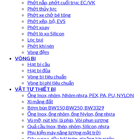
Phớt nắp, phớt cuối trục EC/VK
Phớt thủy lực
Phớt xe chở bê tông
Phớt xếp, bộ, EVS
Phớt xoay
Phớt lò xo Silicon
Lọc bụi
Phớt khí nén
Vòng đệm
VÒNG BI
Hạt bi cầu
Hạt bi đũa
Vòng bi tiêu chuẩn
Vòng bi phi tiêu chuẩn
VẬT TƯ THIẾT BỊ
Ống Inox, nhôm, Nhôm nhựa, PEX, PA, PU, NYLON
Xi măng đất
Bơm bùn BW150,BW250, BW3329
Ống Inox, ống nhôm, ống Nylon, ống nhựa
Vú mỡ, nút khí, lá phíp, Vòi phun sương
Quả cầu Inox, thép, nhôm, Silicon, nhựa
Phụ kiện máy năng lượng mặt trời
Dây curoa, dầu bôi trơn, gioăng kín nước