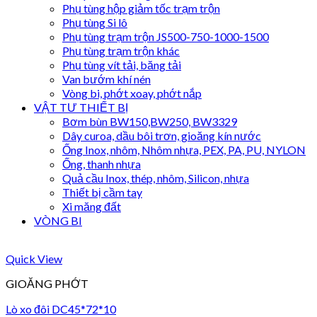
Phụ tùng hộp giảm tốc trạm trộn
Phụ tùng Si lô
Phụ tùng trạm trộn JS500-750-1000-1500
Phụ tùng trạm trộn khác
Phụ tùng vít tải, băng tải
Van bướm khí nén
Vòng bi, phớt xoay, phớt nắp
VẬT TƯ THIẾT BỊ
Bơm bùn BW150,BW250, BW3329
Dây curoa, dầu bôi trơn, gioăng kín nước
Ống Inox, nhôm, Nhôm nhựa, PEX, PA, PU, NYLON
Ống, thanh nhựa
Quả cầu Inox, thép, nhôm, Silicon, nhựa
Thiết bị cầm tay
Xi măng đất
VÒNG BI
Quick View
GIOĂNG PHỚT
Lò xo đôi DC45*72*10