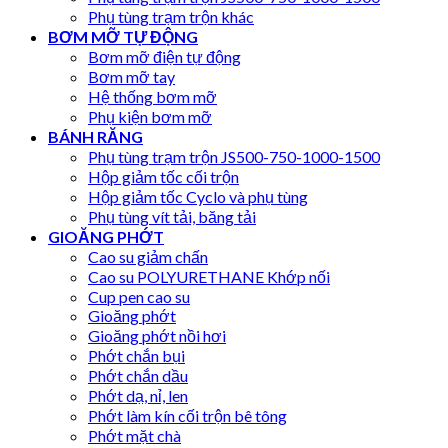
Phụ tùng trạm trộn khác
BƠM MỠ TỰ ĐỘNG
Bơm mỡ điện tự động
Bơm mỡ tay
Hệ thống bơm mỡ
Phụ kiện bơm mỡ
BÁNH RĂNG
Phụ tùng trạm trộn JS500-750-1000-1500
Hộp giảm tốc cối trộn
Hộp giảm tốc Cyclo và phụ tùng
Phụ tùng vít tải, băng tải
GIOĂNG PHỚT
Cao su giảm chấn
Cao su POLYURETHANE Khớp nối
Cup pen cao su
Gioăng phớt
Gioăng phớt nồi hơi
Phớt chắn bụi
Phớt chắn dầu
Phớt dạ, nỉ, len
Phớt làm kín cối trộn bê tông
Phớt mặt chà