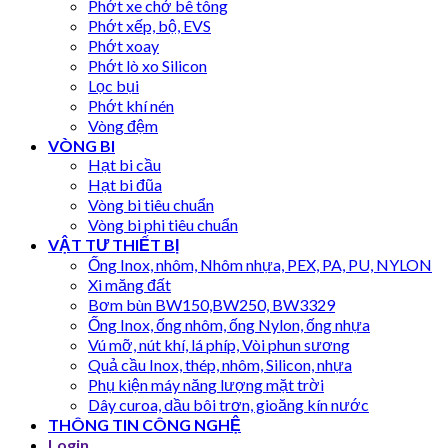
Phớt xe chở bê tông
Phớt xếp, bộ, EVS
Phớt xoay
Phớt lò xo Silicon
Lọc bụi
Phớt khí nén
Vòng đệm
VÒNG BI
Hạt bi cầu
Hạt bi đũa
Vòng bi tiêu chuẩn
Vòng bi phi tiêu chuẩn
VẬT TƯ THIẾT BỊ
Ống Inox, nhôm, Nhôm nhựa, PEX, PA, PU, NYLON
Xi măng đất
Bơm bùn BW150,BW250, BW3329
Ống Inox, ống nhôm, ống Nylon, ống nhựa
Vú mỡ, nút khí, lá phíp, Vòi phun sương
Quả cầu Inox, thép, nhôm, Silicon, nhựa
Phụ kiện máy năng lượng mặt trời
Dây curoa, dầu bôi trơn, gioăng kín nước
THÔNG TIN CÔNG NGHỆ
Login