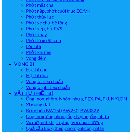
Phớt mặt chà
Phớt nắp, phớt cuối trục EC/VK
Phớt thủy lực
Phớt xe chở bê tông
Phớt xếp, bộ, EVS
Phớt xoay
Phớt lò xo Silicon
Lọc bụi
Phớt khí nén
Vòng đệm
VÒNG BI
Hạt bi cầu
Hạt bi đũa
Vòng bi tiêu chuẩn
Vòng bi phi tiêu chuẩn
VẬT TƯ THIẾT BỊ
Ống Inox, nhôm, Nhôm nhựa, PEX, PA, PU, NYLON
Xi măng đất
Bơm bùn BW150,BW250, BW3329
Ống Inox, ống nhôm, ống Nylon, ống nhựa
Vú mỡ, nút khí, lá phíp, Vòi phun sương
Quả cầu Inox, thép, nhôm, Silicon, nhựa