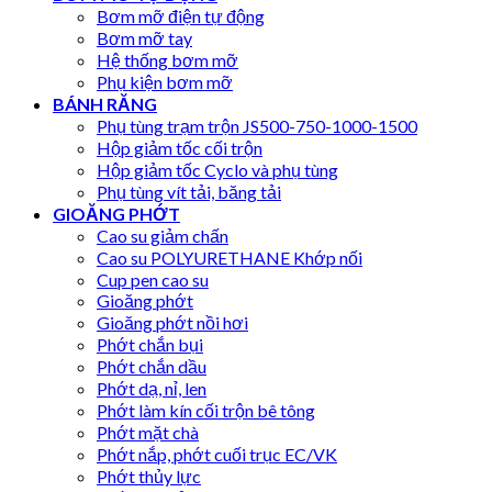
Bơm mỡ điện tự động
Bơm mỡ tay
Hệ thống bơm mỡ
Phụ kiện bơm mỡ
BÁNH RĂNG
Phụ tùng trạm trộn JS500-750-1000-1500
Hộp giảm tốc cối trộn
Hộp giảm tốc Cyclo và phụ tùng
Phụ tùng vít tải, băng tải
GIOĂNG PHỚT
Cao su giảm chấn
Cao su POLYURETHANE Khớp nối
Cup pen cao su
Gioăng phớt
Gioăng phớt nồi hơi
Phớt chắn bụi
Phớt chắn dầu
Phớt dạ, nỉ, len
Phớt làm kín cối trộn bê tông
Phớt mặt chà
Phớt nắp, phớt cuối trục EC/VK
Phớt thủy lực