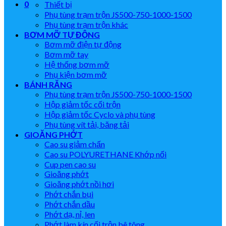
0
Thiết bị
Phụ tùng trạm trộn JS500-750-1000-1500
Phụ tùng trạm trộn khác
BƠM MỠ TỰ ĐỘNG
Bơm mỡ điện tự động
Bơm mỡ tay
Hệ thống bơm mỡ
Phụ kiện bơm mỡ
BÁNH RĂNG
Phụ tùng trạm trộn JS500-750-1000-1500
Hộp giảm tốc cối trộn
Hộp giảm tốc Cyclo và phụ tùng
Phụ tùng vít tải, băng tải
GIOĂNG PHỚT
Cao su giảm chấn
Cao su POLYURETHANE Khớp nối
Cup pen cao su
Gioăng phớt
Gioăng phớt nồi hơi
Phớt chắn bụi
Phớt chắn dầu
Phớt dạ, nỉ, len
Phớt làm kín cối trộn bê tông