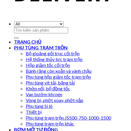
Search
for:
TRANG CHỦ
PHỤ TÙNG TRẠM TRỘN
Bộ gioăng gối trục cối trộn
Hệ thống thủy lực trạm trộn
Hộp giảm tốc cối trộn
Bánh răng côn xoắn và vành chậu
Phụ tùng hộp giảm tốc trạm trộn
Phụ tùng vít tải, băng tải
Khớp nối, bộ đồng tốc
Van bướm khí nén
Vòng bi, phớt xoay, phớt nắp
Phụ tùng Si lô
Thiết bị
Phụ tùng trạm trộn JS500-750-1000-1500
Phụ tùng trạm trộn khác
BƠM MỠ TỰ ĐỘNG