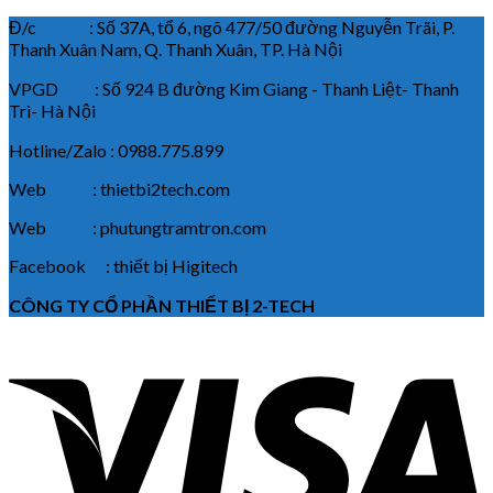
Đ/c : Số 37A, tổ 6, ngõ 477/50 đường Nguyễn Trãi, P.
Thanh Xuân Nam, Q. Thanh Xuân, TP. Hà Nội
VPGD : Số 924 B đường Kim Giang - Thanh Liệt- Thanh
Trì- Hà Nội
Hotline/Zalo : 0988.775.899
Web : thietbi2tech.com
Web : phutungtramtron.com
Facebook : thiết bị Higitech
CÔNG TY CỔ PHẦN THIẾT BỊ 2-TECH