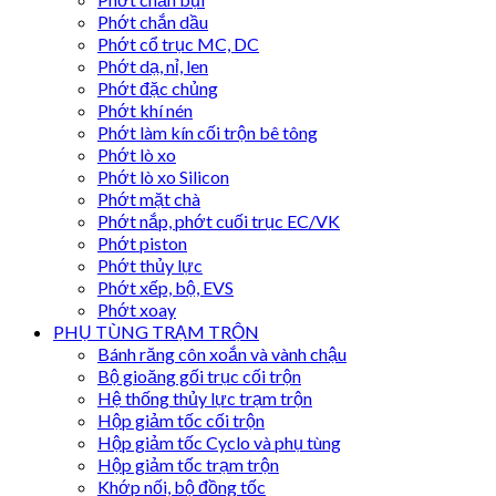
Phớt chắn dầu
Phớt cổ trục MC, DC
Phớt dạ, nỉ, len
Phớt đặc chủng
Phớt khí nén
Phớt làm kín cối trộn bê tông
Phớt lò xo
Phớt lò xo Silicon
Phớt mặt chà
Phớt nắp, phớt cuối trục EC/VK
Phớt piston
Phớt thủy lực
Phớt xếp, bộ, EVS
Phớt xoay
PHỤ TÙNG TRẠM TRỘN
Bánh răng côn xoắn và vành chậu
Bộ gioăng gối trục cối trộn
Hệ thống thủy lực trạm trộn
Hộp giảm tốc cối trộn
Hộp giảm tốc Cyclo và phụ tùng
Hộp giảm tốc trạm trộn
Khớp nối, bộ đồng tốc