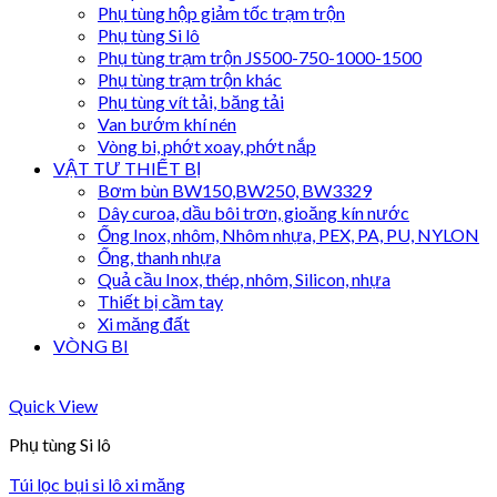
Phụ tùng hộp giảm tốc trạm trộn
Phụ tùng Si lô
Phụ tùng trạm trộn JS500-750-1000-1500
Phụ tùng trạm trộn khác
Phụ tùng vít tải, băng tải
Van bướm khí nén
Vòng bi, phớt xoay, phớt nắp
VẬT TƯ THIẾT BỊ
Bơm bùn BW150,BW250, BW3329
Dây curoa, dầu bôi trơn, gioăng kín nước
Ống Inox, nhôm, Nhôm nhựa, PEX, PA, PU, NYLON
Ống, thanh nhựa
Quả cầu Inox, thép, nhôm, Silicon, nhựa
Thiết bị cầm tay
Xi măng đất
VÒNG BI
Quick View
Phụ tùng Si lô
Túi lọc bụi si lô xi măng