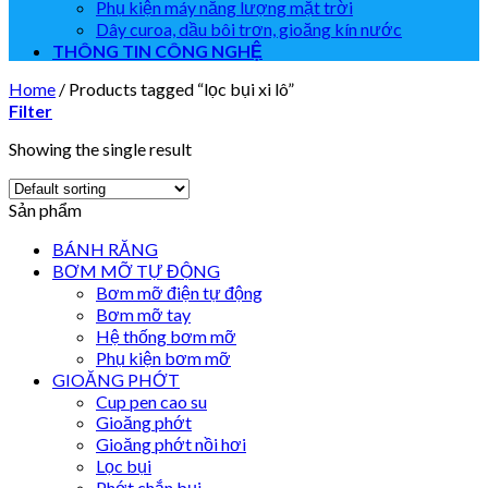
Phụ kiện máy năng lượng mặt trời
Dây curoa, dầu bôi trơn, gioăng kín nước
THÔNG TIN CÔNG NGHỆ
Home
/
Products tagged “lọc bụi xi lô”
Filter
Showing the single result
Sản phẩm
BÁNH RĂNG
BƠM MỠ TỰ ĐỘNG
Bơm mỡ điện tự động
Bơm mỡ tay
Hệ thống bơm mỡ
Phụ kiện bơm mỡ
GIOĂNG PHỚT
Cup pen cao su
Gioăng phớt
Gioăng phớt nồi hơi
Lọc bụi
Phớt chắn bụi