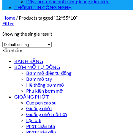
Dây curoa, dầu bôi trơn, gioăng kín nước
THÔNG TIN CÔNG NGHỆ
Home
/
Products tagged “32*55*10”
Filter
Showing the single result
Sản phẩm
BÁNH RĂNG
BƠM MỠ TỰ ĐỘNG
Bơm mỡ điện tự động
Bơm mỡ tay
Hệ thống bơm mỡ
Phụ kiện bơm mỡ
GIOĂNG PHỚT
Cup pen cao su
Gioăng phớt
Gioăng phớt nồi hơi
Lọc bụi
Phớt chắn bụi
Phớt chắn dầu