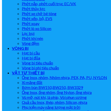
Phớt nắp, phớt cuối trục EC/VK
Phớt thủy lực
Phớt xe chở bê tông
Phớt xếp, bộ, EVS
Phớt xoay
Phớt lò xo Silicon
Lọc bụi
Phớt khí nén
Vòng đệm
VÒNG BI
Hạt bi cầu
Hạt bi đũa
Vòng bi tiêu chuẩn
Vòng bi phi tiêu chuẩn
VẬT TƯ THIẾT BỊ
Ống Inox, nhôm, Nhôm nhựa, PEX, PA, PU, NYLON
Xi măng đất
Bơm bùn BW150,BW250, BW3329
Ống Inox, ống nhôm, ống Nylon, ống nhựa
Vú mỡ, nút khí, lá phíp, Vòi phun sương
Quả cầu Inox, thép, nhôm, Silicon, nhựa
Phụ kiện máy năng lượng mặt trời