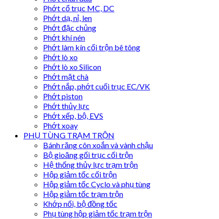
Phớt cổ trục MC, DC
Phớt dạ, nỉ, len
Phớt đặc chủng
Phớt khí nén
Phớt làm kín cối trộn bê tông
Phớt lò xo
Phớt lò xo Silicon
Phớt mặt chà
Phớt nắp, phớt cuối trục EC/VK
Phớt piston
Phớt thủy lực
Phớt xếp, bộ, EVS
Phớt xoay
PHỤ TÙNG TRẠM TRỘN
Bánh răng côn xoắn và vành chậu
Bộ gioăng gối trục cối trộn
Hệ thống thủy lực trạm trộn
Hộp giảm tốc cối trộn
Hộp giảm tốc Cyclo và phụ tùng
Hộp giảm tốc trạm trộn
Khớp nối, bộ đồng tốc
Phụ tùng hộp giảm tốc trạm trộn