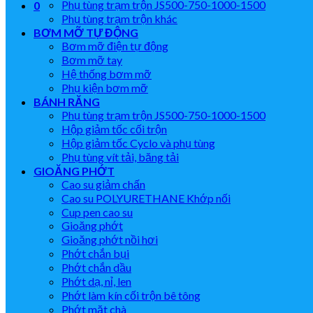
Phụ tùng trạm trộn JS500-750-1000-1500
0
Phụ tùng trạm trộn khác
BƠM MỠ TỰ ĐỘNG
Bơm mỡ điện tự động
Bơm mỡ tay
Hệ thống bơm mỡ
Phụ kiện bơm mỡ
BÁNH RĂNG
Phụ tùng trạm trộn JS500-750-1000-1500
Hộp giảm tốc cối trộn
Hộp giảm tốc Cyclo và phụ tùng
Phụ tùng vít tải, băng tải
GIOĂNG PHỚT
Cao su giảm chấn
Cao su POLYURETHANE Khớp nối
Cup pen cao su
Gioăng phớt
Gioăng phớt nồi hơi
Phớt chắn bụi
Phớt chắn dầu
Phớt dạ, nỉ, len
Phớt làm kín cối trộn bê tông
Phớt mặt chà