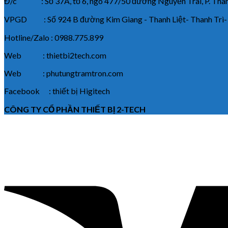
Đ/c : Số 37A, tổ 6, ngõ 477/50 đường Nguyễn Trãi, P. Thanh
VPGD : Số 924 B đường Kim Giang - Thanh Liệt- Thanh Trì-
Hotline/Zalo : 0988.775.899
Web : thietbi2tech.com
Web : phutungtramtron.com
Facebook : thiết bị Higitech
CÔNG TY CỔ PHẦN THIẾT BỊ 2-TECH