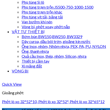
Phụ tùng Si lô
Phụ tùng trạm trộn JS500-750-1000-1500
Phụ tùng trạm trộn khác
Phụ tùng vít tải, băng tải
Van bướm khí nén
Vòng bi, phớt xoay, phớt nắp
VẬT TƯ THIẾT BỊ
Bơm bùn BW150,BW250, BW3329
Dây curoa, dầu bôi trơn, gioăng kín nước
Ống Inox, nhôm, Nhôm nhựa, PEX, PA, PU, NYLON
Ống, thanh nhựa
Quả cầu Inox, thép, nhôm, Silicon, nhựa
Thiết bị cầm tay
Xi măng đất
VÒNG BI
Quick View
Gioăng phớt
Phớt lò xo 32*52*10, Phớt lò xo 32*52*, Phớt lò xo 32*65*12