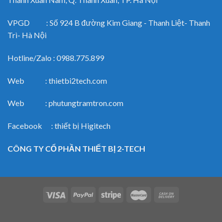
VPGD : Số 924 B đường Kim Giang - Thanh Liệt- Thanh
Trì- Hà Nội
Hotline/Zalo : 0988.775.899
Web : thietbi2tech.com
Web : phutungtramtron.com
Facebook : thiết bị Higitech
CÔNG TY CỔ PHẦN THIẾT BỊ 2-TECH