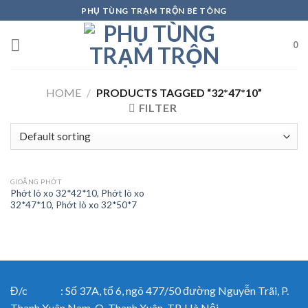
Skip
PHỤ TÙNG TRẠM TRỘN BÊ TÔNG
to
content
0
HOME
/
PRODUCTS TAGGED “32*47*10”
FILTER
GIOĂNG PHỚT
Phớt lò xo 32*42*10, Phớt lò xo
32*47*10, Phớt lò xo 32*50*7
Đ/c : Số 37A, tổ 6, ngõ 477/50 đường Nguyễn Trãi, P.
Thanh Xuân Nam, Q. Thanh Xuân, TP. Hà Nội