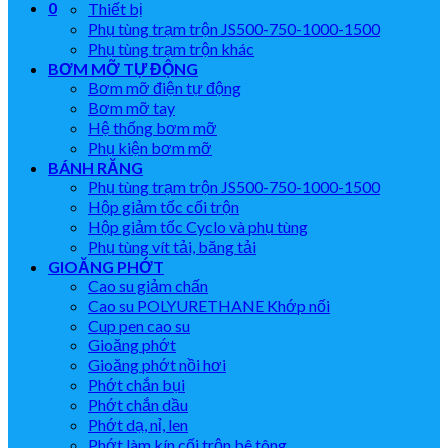
0
Thiết bị
Phụ tùng trạm trộn JS500-750-1000-1500
Phụ tùng trạm trộn khác
BƠM MỠ TỰ ĐỘNG
Bơm mỡ điện tự động
Bơm mỡ tay
Hệ thống bơm mỡ
Phụ kiện bơm mỡ
BÁNH RĂNG
Phụ tùng trạm trộn JS500-750-1000-1500
Hộp giảm tốc cối trộn
Hộp giảm tốc Cyclo và phụ tùng
Phụ tùng vít tải, băng tải
GIOĂNG PHỚT
Cao su giảm chấn
Cao su POLYURETHANE Khớp nối
Cup pen cao su
Gioăng phớt
Gioăng phớt nồi hơi
Phớt chắn bụi
Phớt chắn dầu
Phớt dạ, nỉ, len
Phớt làm kín cối trộn bê tông