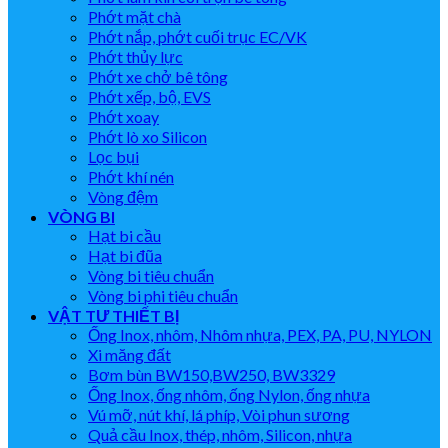
Phớt mặt chà
Phớt nắp, phớt cuối trục EC/VK
Phớt thủy lực
Phớt xe chở bê tông
Phớt xếp, bộ, EVS
Phớt xoay
Phớt lò xo Silicon
Lọc bụi
Phớt khí nén
Vòng đệm
VÒNG BI
Hạt bi cầu
Hạt bi đũa
Vòng bi tiêu chuẩn
Vòng bi phi tiêu chuẩn
VẬT TƯ THIẾT BỊ
Ống Inox, nhôm, Nhôm nhựa, PEX, PA, PU, NYLON
Xi măng đất
Bơm bùn BW150,BW250, BW3329
Ống Inox, ống nhôm, ống Nylon, ống nhựa
Vú mỡ, nút khí, lá phíp, Vòi phun sương
Quả cầu Inox, thép, nhôm, Silicon, nhựa