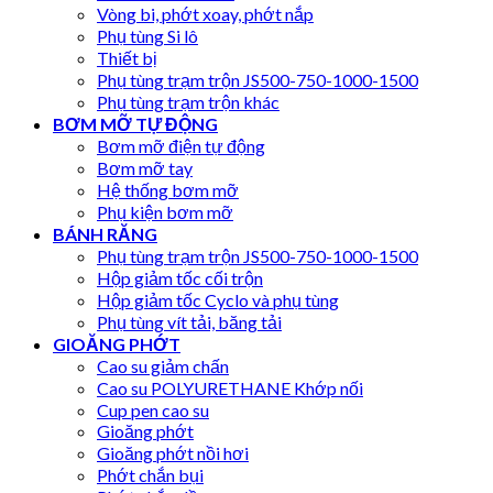
Vòng bi, phớt xoay, phớt nắp
Phụ tùng Si lô
Thiết bị
Phụ tùng trạm trộn JS500-750-1000-1500
Phụ tùng trạm trộn khác
BƠM MỠ TỰ ĐỘNG
Bơm mỡ điện tự động
Bơm mỡ tay
Hệ thống bơm mỡ
Phụ kiện bơm mỡ
BÁNH RĂNG
Phụ tùng trạm trộn JS500-750-1000-1500
Hộp giảm tốc cối trộn
Hộp giảm tốc Cyclo và phụ tùng
Phụ tùng vít tải, băng tải
GIOĂNG PHỚT
Cao su giảm chấn
Cao su POLYURETHANE Khớp nối
Cup pen cao su
Gioăng phớt
Gioăng phớt nồi hơi
Phớt chắn bụi