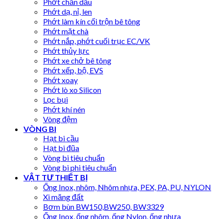
Phớt chắn dầu
Phớt dạ, nỉ, len
Phớt làm kín cối trộn bê tông
Phớt mặt chà
Phớt nắp, phớt cuối trục EC/VK
Phớt thủy lực
Phớt xe chở bê tông
Phớt xếp, bộ, EVS
Phớt xoay
Phớt lò xo Silicon
Lọc bụi
Phớt khí nén
Vòng đệm
VÒNG BI
Hạt bi cầu
Hạt bi đũa
Vòng bi tiêu chuẩn
Vòng bi phi tiêu chuẩn
VẬT TƯ THIẾT BỊ
Ống Inox, nhôm, Nhôm nhựa, PEX, PA, PU, NYLON
Xi măng đất
Bơm bùn BW150,BW250, BW3329
Ống Inox, ống nhôm, ống Nylon, ống nhựa