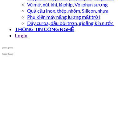
Vú mỡ, nút khí, lá phíp, Vòi phun sương
Quả cầu Inox, thép, nhôm, Silicon, nhựa
Phụ kiện máy năng lượng mặt trời
Dây curoa, dầu bôi trơn, gioăng kín nước
THÔNG TIN CÔNG NGHỆ
Login