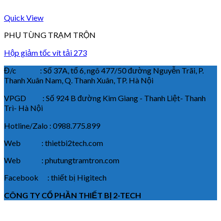
Quick View
PHỤ TÙNG TRẠM TRỘN
Hộp giảm tốc vít tải 273
Đ/c : Số 37A, tổ 6, ngõ 477/50 đường Nguyễn Trãi, P.
Thanh Xuân Nam, Q. Thanh Xuân, TP. Hà Nội
VPGD : Số 924 B đường Kim Giang - Thanh Liệt- Thanh
Trì- Hà Nội
Hotline/Zalo : 0988.775.899
Web : thietbi2tech.com
Web : phutungtramtron.com
Facebook : thiết bị Higitech
CÔNG TY CỔ PHẦN THIẾT BỊ 2-TECH