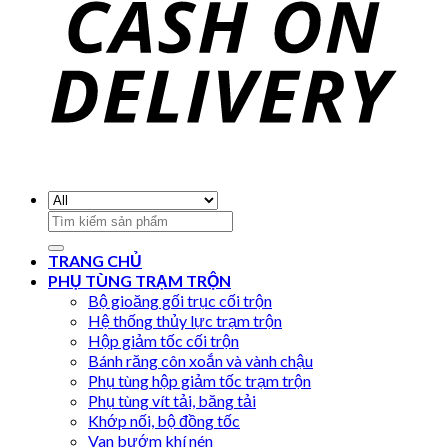
Search
for:
TRANG CHỦ
PHỤ TÙNG TRẠM TRỘN
Bộ gioăng gối trục cối trộn
Hệ thống thủy lực trạm trộn
Hộp giảm tốc cối trộn
Bánh răng côn xoắn và vành chậu
Phụ tùng hộp giảm tốc trạm trộn
Phụ tùng vít tải, băng tải
Khớp nối, bộ đồng tốc
Van bướm khí nén