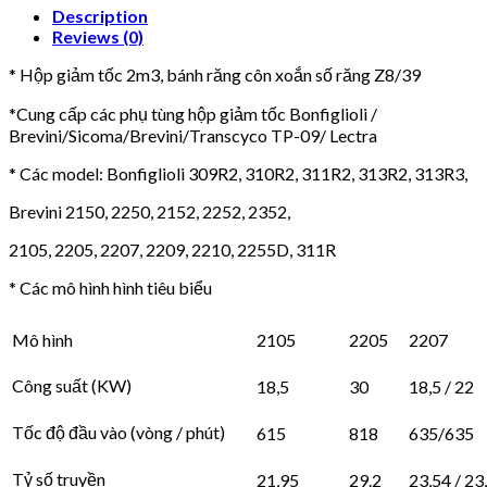
Description
Reviews (0)
* Hộp giảm tốc 2m3, bánh răng côn xoắn số răng Z8/39
*Cung cấp các phụ tùng hộp giảm tốc Bonfiglioli /
Brevini/Sicoma/Brevini/Transcyco TP-09/ Lectra
* Các model: Bonfiglioli 309R2, 310R2, 311R2, 313R2, 313R3,
Brevini 2150, 2250, 2152, 2252, 2352,
2105, 2205, 2207, 2209, 2210, 2255D, 311R
* Các mô hình hình tiêu biểu
Mô hình
2105
2205
2207
Công suất (KW)
18,5
30
18,5 / 22
Tốc độ đầu vào (vòng / phút)
615
818
635/635
Tỷ số truyền
21,95
29.2
23,54 / 23