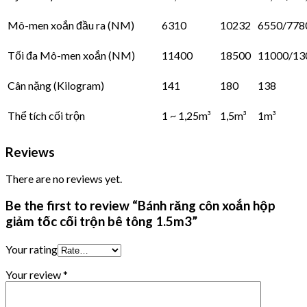
Mô-men xoắn đầu ra (NM)
6310
10232
6550/778
Tối đa Mô-men xoắn (NM)
11400
18500
11000/13
Cân nặng (Kilogram)
141
180
138
Thể tích cối trộn
1 ~ 1,25m³
1,5m³
1m³
Reviews
There are no reviews yet.
Be the first to review “Bánh răng côn xoắn hộp
giảm tốc cối trộn bê tông 1.5m3”
Your rating
Your review
*