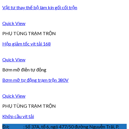
Vật tư thay thế bộ làm kín gối cối trộn
Quick View
PHỤ TÙNG TRẠM TRỘN
Hộp giảm tốc vít tải 168
Quick View
Bơm mỡ điện tự động
Bơm mỡ tự động trạm trộn 380V
Quick View
PHỤ TÙNG TRẠM TRỘN
Khớp cầu vít tải
Đ/c : Số 37A, tổ 6, ngõ 477/50 đường Nguyễn Trãi, P.