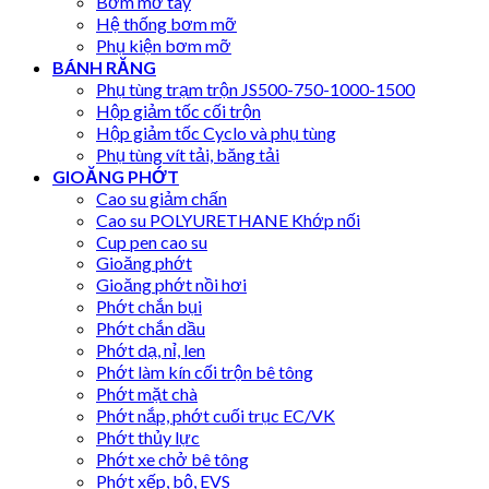
Bơm mỡ tay
Hệ thống bơm mỡ
Phụ kiện bơm mỡ
BÁNH RĂNG
Phụ tùng trạm trộn JS500-750-1000-1500
Hộp giảm tốc cối trộn
Hộp giảm tốc Cyclo và phụ tùng
Phụ tùng vít tải, băng tải
GIOĂNG PHỚT
Cao su giảm chấn
Cao su POLYURETHANE Khớp nối
Cup pen cao su
Gioăng phớt
Gioăng phớt nồi hơi
Phớt chắn bụi
Phớt chắn dầu
Phớt dạ, nỉ, len
Phớt làm kín cối trộn bê tông
Phớt mặt chà
Phớt nắp, phớt cuối trục EC/VK
Phớt thủy lực
Phớt xe chở bê tông
Phớt xếp, bộ, EVS