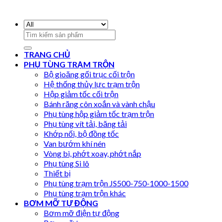
Search
for:
TRANG CHỦ
PHỤ TÙNG TRẠM TRỘN
Bộ gioăng gối trục cối trộn
Hệ thống thủy lực trạm trộn
Hộp giảm tốc cối trộn
Bánh răng côn xoắn và vành chậu
Phụ tùng hộp giảm tốc trạm trộn
Phụ tùng vít tải, băng tải
Khớp nối, bộ đồng tốc
Van bướm khí nén
Vòng bi, phớt xoay, phớt nắp
Phụ tùng Si lô
Thiết bị
Phụ tùng trạm trộn JS500-750-1000-1500
Phụ tùng trạm trộn khác
BƠM MỠ TỰ ĐỘNG
Bơm mỡ điện tự động