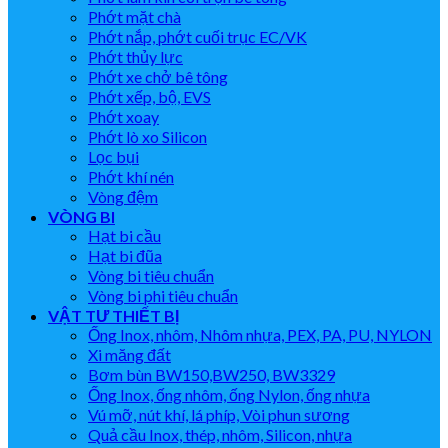
Phớt mặt chà
Phớt nắp, phớt cuối trục EC/VK
Phớt thủy lực
Phớt xe chở bê tông
Phớt xếp, bộ, EVS
Phớt xoay
Phớt lò xo Silicon
Lọc bụi
Phớt khí nén
Vòng đệm
VÒNG BI
Hạt bi cầu
Hạt bi đũa
Vòng bi tiêu chuẩn
Vòng bi phi tiêu chuẩn
VẬT TƯ THIẾT BỊ
Ống Inox, nhôm, Nhôm nhựa, PEX, PA, PU, NYLON
Xi măng đất
Bơm bùn BW150,BW250, BW3329
Ống Inox, ống nhôm, ống Nylon, ống nhựa
Vú mỡ, nút khí, lá phíp, Vòi phun sương
Quả cầu Inox, thép, nhôm, Silicon, nhựa