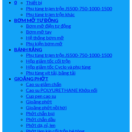
0
Thiết bị
Phụ tùng trạm trộn JS500-750-1000-1500
Phụ tùng trạm trộn khác
BƠM MỠ TỰ ĐỘNG
Bơm mỡ điện tự động
Bơm mỡ tay
Hệ thống bơm mỡ
Phụ kiện bơm mỡ
BÁNH RĂNG
Phụ tùng trạm trộn JS500-750-1000-1500
Hộp giảm tốc cối trộn
Hộp giảm tốc Cyclo và phụ tùng
Phụ tùng vít tải, băng tải
GIOĂNG PHỚT
Cao su giảm chấn
Cao su POLYURETHANE Khớp nối
Cup pen cao su
Gioăng phớt
Gioăng phớt nồi hơi
Phớt chắn bụi
Phớt chắn dầu
Phớt dạ, nỉ, len
Phớt làm kín cối trộn bê tông