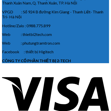
Thanh Xuân Nam, Q. Thanh Xuân, TP. Hà Nội
VPGD : Số 924 B đường Kim Giang - Thanh Liệt- Thanh
Trì- Hà Nội
Hotline/Zalo : 0988.775.899
Web : thietbi2tech.com
Web : phutungtramtron.com
Facebook : thiết bị Higitech
CÔNG TY CỔ PHẦN THIẾT BỊ 2-TECH