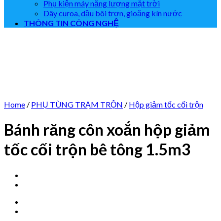
Phụ kiện máy năng lượng mặt trời
Dây curoa, dầu bôi trơn, gioăng kín nước
THÔNG TIN CÔNG NGHỆ
Home
/
PHỤ TÙNG TRẠM TRỘN
/
Hộp giảm tốc cối trộn
Bánh răng côn xoắn hộp giảm
tốc cối trộn bê tông 1.5m3