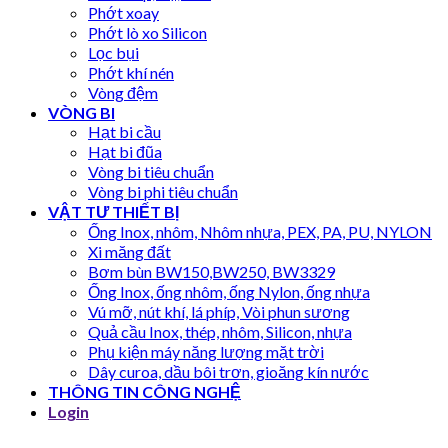
Phớt xoay
Phớt lò xo Silicon
Lọc bụi
Phớt khí nén
Vòng đệm
VÒNG BI
Hạt bi cầu
Hạt bi đũa
Vòng bi tiêu chuẩn
Vòng bi phi tiêu chuẩn
VẬT TƯ THIẾT BỊ
Ống Inox, nhôm, Nhôm nhựa, PEX, PA, PU, NYLON
Xi măng đất
Bơm bùn BW150,BW250, BW3329
Ống Inox, ống nhôm, ống Nylon, ống nhựa
Vú mỡ, nút khí, lá phíp, Vòi phun sương
Quả cầu Inox, thép, nhôm, Silicon, nhựa
Phụ kiện máy năng lượng mặt trời
Dây curoa, dầu bôi trơn, gioăng kín nước
THÔNG TIN CÔNG NGHỆ
Login