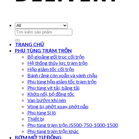
Search
for:
TRANG CHỦ
PHỤ TÙNG TRẠM TRỘN
Bộ gioăng gối trục cối trộn
Hệ thống thủy lực trạm trộn
Hộp giảm tốc cối trộn
Bánh răng côn xoắn và vành chậu
Phụ tùng hộp giảm tốc trạm trộn
Phụ tùng vít tải, băng tải
Khớp nối, bộ đồng tốc
Van bướm khí nén
Vòng bi, phớt xoay, phớt nắp
Phụ tùng Si lô
Thiết bị
Phụ tùng trạm trộn JS500-750-1000-1500
Phụ tùng trạm trộn khác
BƠM MỠ TỰ ĐỘNG