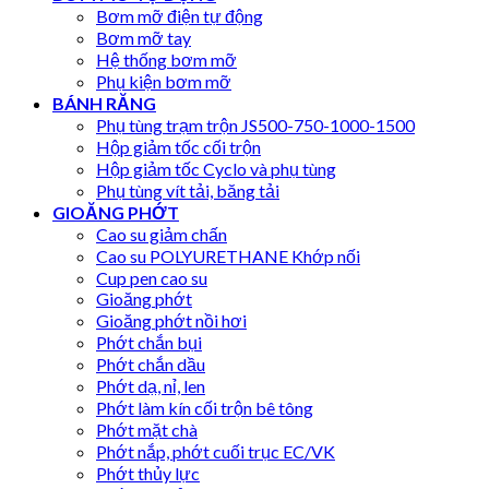
Bơm mỡ điện tự động
Bơm mỡ tay
Hệ thống bơm mỡ
Phụ kiện bơm mỡ
BÁNH RĂNG
Phụ tùng trạm trộn JS500-750-1000-1500
Hộp giảm tốc cối trộn
Hộp giảm tốc Cyclo và phụ tùng
Phụ tùng vít tải, băng tải
GIOĂNG PHỚT
Cao su giảm chấn
Cao su POLYURETHANE Khớp nối
Cup pen cao su
Gioăng phớt
Gioăng phớt nồi hơi
Phớt chắn bụi
Phớt chắn dầu
Phớt dạ, nỉ, len
Phớt làm kín cối trộn bê tông
Phớt mặt chà
Phớt nắp, phớt cuối trục EC/VK
Phớt thủy lực