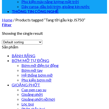
Phụ kiện máy năng lượng mặt trời
Dây curoa, dầu bôi trơn, gioăng kín nước
THÔNG TIN CÔNG NGHỆ
Home
/
Products tagged “Tang tời gầu kíp JS750”
Filter
Showing the single result
Sản phẩm
BÁNH RĂNG
BƠM MỠ TỰ ĐỘNG
Bơm mỡ điện tự động
Bơm mỡ tay
Hệ thống bơm mỡ
Phụ kiện bơm mỡ
GIOĂNG PHỚT
Cup pen cao su
Gioăng phớt
Gioăng phớt nồi hơi
Lọc bụi
Phớt chắn bụi