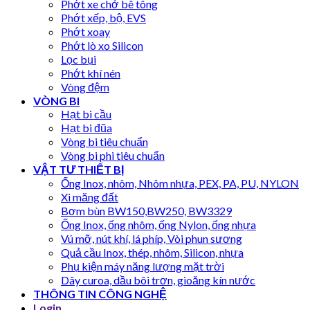
Phớt xe chở bê tông
Phớt xếp, bộ, EVS
Phớt xoay
Phớt lò xo Silicon
Lọc bụi
Phớt khí nén
Vòng đệm
VÒNG BI
Hạt bi cầu
Hạt bi đũa
Vòng bi tiêu chuẩn
Vòng bi phi tiêu chuẩn
VẬT TƯ THIẾT BỊ
Ống Inox, nhôm, Nhôm nhựa, PEX, PA, PU, NYLON
Xi măng đất
Bơm bùn BW150,BW250, BW3329
Ống Inox, ống nhôm, ống Nylon, ống nhựa
Vú mỡ, nút khí, lá phíp, Vòi phun sương
Quả cầu Inox, thép, nhôm, Silicon, nhựa
Phụ kiện máy năng lượng mặt trời
Dây curoa, dầu bôi trơn, gioăng kín nước
THÔNG TIN CÔNG NGHỆ
Login