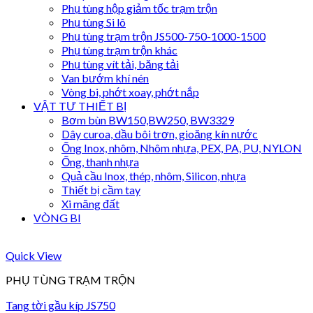
Phụ tùng hộp giảm tốc trạm trộn
Phụ tùng Si lô
Phụ tùng trạm trộn JS500-750-1000-1500
Phụ tùng trạm trộn khác
Phụ tùng vít tải, băng tải
Van bướm khí nén
Vòng bi, phớt xoay, phớt nắp
VẬT TƯ THIẾT BỊ
Bơm bùn BW150,BW250, BW3329
Dây curoa, dầu bôi trơn, gioăng kín nước
Ống Inox, nhôm, Nhôm nhựa, PEX, PA, PU, NYLON
Ống, thanh nhựa
Quả cầu Inox, thép, nhôm, Silicon, nhựa
Thiết bị cầm tay
Xi măng đất
VÒNG BI
Quick View
PHỤ TÙNG TRẠM TRỘN
Tang tời gầu kíp JS750