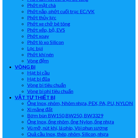
Phớt mặt chà
Phớt nắp, phớt cuối trục EC/VK
Phớt thủy lực
Phớt xe chở bê tông
Phớt xếp, bộ, EVS
Phớt xoay
Phớt lò xo Silicon
Lọc bụi
Phớt khí nén
Vòng đệm
VÒNG BI
Hạt bi cầu
Hạt bi đũa
Vòng bi tiêu chuẩn
Vòng bi phi tiêu chuẩn
VẬT TƯ THIẾT BỊ
Ống Inox, nhôm, Nhôm nhựa, PEX, PA, PU, NYLON
Xi măng đất
Bơm bùn BW150,BW250, BW3329
Ống Inox, ống nhôm, ống Nylon, ống nhựa
Vú mỡ, nút khí, lá phíp, Vòi phun sương
Quả cầu Inox, thép, nhôm, Silicon, nhựa