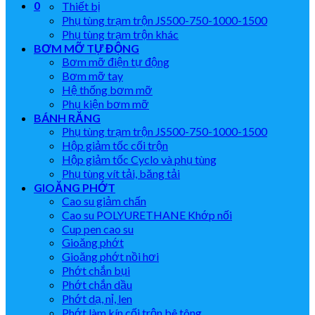
0
Thiết bị
Phụ tùng trạm trộn JS500-750-1000-1500
Phụ tùng trạm trộn khác
BƠM MỠ TỰ ĐỘNG
Bơm mỡ điện tự động
Bơm mỡ tay
Hệ thống bơm mỡ
Phụ kiện bơm mỡ
BÁNH RĂNG
Phụ tùng trạm trộn JS500-750-1000-1500
Hộp giảm tốc cối trộn
Hộp giảm tốc Cyclo và phụ tùng
Phụ tùng vít tải, băng tải
GIOĂNG PHỚT
Cao su giảm chấn
Cao su POLYURETHANE Khớp nối
Cup pen cao su
Gioăng phớt
Gioăng phớt nồi hơi
Phớt chắn bụi
Phớt chắn dầu
Phớt dạ, nỉ, len
Phớt làm kín cối trộn bê tông