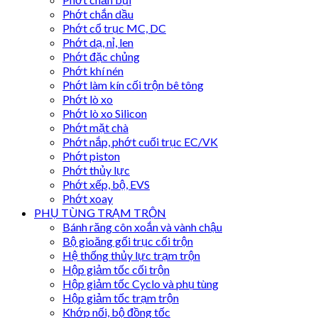
Phớt chắn dầu
Phớt cổ trục MC, DC
Phớt dạ, nỉ, len
Phớt đặc chủng
Phớt khí nén
Phớt làm kín cối trộn bê tông
Phớt lò xo
Phớt lò xo Silicon
Phớt mặt chà
Phớt nắp, phớt cuối trục EC/VK
Phớt piston
Phớt thủy lực
Phớt xếp, bộ, EVS
Phớt xoay
PHỤ TÙNG TRẠM TRỘN
Bánh răng côn xoắn và vành chậu
Bộ gioăng gối trục cối trộn
Hệ thống thủy lực trạm trộn
Hộp giảm tốc cối trộn
Hộp giảm tốc Cyclo và phụ tùng
Hộp giảm tốc trạm trộn
Khớp nối, bộ đồng tốc