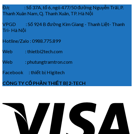
Đ/c : Số 37A, tổ 6, ngõ 477/50 đường Nguyễn Trãi, P.
Thanh Xuân Nam, Q. Thanh Xuân, TP. Hà Nội
VPGD : Số 924 B đường Kim Giang - Thanh Liệt- Thanh
Trì- Hà Nội
Hotline/Zalo : 0988.775.899
Web : thietbi2tech.com
Web : phutungtramtron.com
Facebook : thiết bị Higitech
CÔNG TY CỔ PHẦN THIẾT BỊ 2-TECH