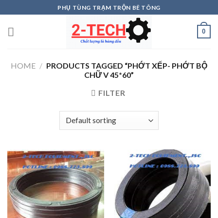
Skip
PHỤ TÙNG TRẠM TRỘN BÊ TÔNG
to
content
0
HOME
/
PRODUCTS TAGGED “PHỚT XẾP- PHỚT BỘ
CHỮ V 45*60”
FILTER