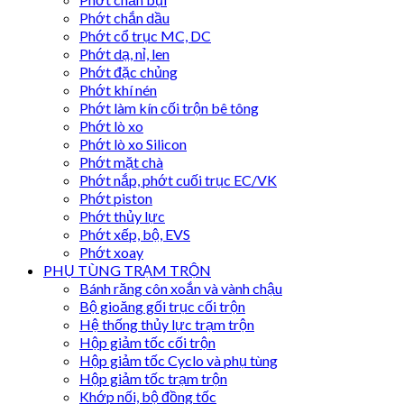
Phớt chắn dầu
Phớt cổ trục MC, DC
Phớt dạ, nỉ, len
Phớt đặc chủng
Phớt khí nén
Phớt làm kín cối trộn bê tông
Phớt lò xo
Phớt lò xo Silicon
Phớt mặt chà
Phớt nắp, phớt cuối trục EC/VK
Phớt piston
Phớt thủy lực
Phớt xếp, bộ, EVS
Phớt xoay
PHỤ TÙNG TRẠM TRỘN
Bánh răng côn xoắn và vành chậu
Bộ gioăng gối trục cối trộn
Hệ thống thủy lực trạm trộn
Hộp giảm tốc cối trộn
Hộp giảm tốc Cyclo và phụ tùng
Hộp giảm tốc trạm trộn
Khớp nối, bộ đồng tốc