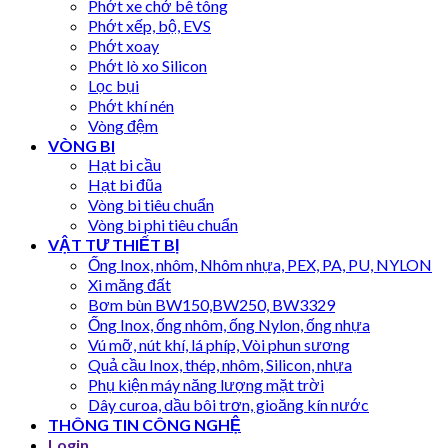
Phớt xe chở bê tông
Phớt xếp, bộ, EVS
Phớt xoay
Phớt lò xo Silicon
Lọc bụi
Phớt khí nén
Vòng đệm
VÒNG BI
Hạt bi cầu
Hạt bi đũa
Vòng bi tiêu chuẩn
Vòng bi phi tiêu chuẩn
VẬT TƯ THIẾT BỊ
Ống Inox, nhôm, Nhôm nhựa, PEX, PA, PU, NYLON
Xi măng đất
Bơm bùn BW150,BW250, BW3329
Ống Inox, ống nhôm, ống Nylon, ống nhựa
Vú mỡ, nút khí, lá phíp, Vòi phun sương
Quả cầu Inox, thép, nhôm, Silicon, nhựa
Phụ kiện máy năng lượng mặt trời
Dây curoa, dầu bôi trơn, gioăng kín nước
THÔNG TIN CÔNG NGHỆ
Login