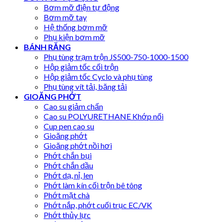
Bơm mỡ điện tự động
Bơm mỡ tay
Hệ thống bơm mỡ
Phụ kiện bơm mỡ
BÁNH RĂNG
Phụ tùng trạm trộn JS500-750-1000-1500
Hộp giảm tốc cối trộn
Hộp giảm tốc Cyclo và phụ tùng
Phụ tùng vít tải, băng tải
GIOĂNG PHỚT
Cao su giảm chấn
Cao su POLYURETHANE Khớp nối
Cup pen cao su
Gioăng phớt
Gioăng phớt nồi hơi
Phớt chắn bụi
Phớt chắn dầu
Phớt dạ, nỉ, len
Phớt làm kín cối trộn bê tông
Phớt mặt chà
Phớt nắp, phớt cuối trục EC/VK
Phớt thủy lực