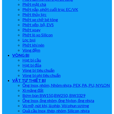
Phớt mặt chà
Phớt nắp, phớt cuối trục EC/VK
Phớt thủy lực
Phớt xe chở bê tông
Phớt xếp, bộ, EVS
Phớt xoay
Phớt lò xo Silicon
Lọc bụi
Phớt khí nén
Vòng đệm
VÒNG BI
Hạt bi cầu
Hạt bi đũa
Vòng bi tiêu chuẩn
Vòng bi phi tiêu chuẩn
VẬT TƯ THIẾT BỊ
Ống Inox, nhôm, Nhôm nhựa, PEX, PA, PU, NYLON
Xi măng đất
Bơm bùn BW150,BW250, BW3329
Ống Inox, ống nhôm, ống Nylon, ống nhựa
Vú mỡ, nút khí, lá phíp, Vòi phun sương
Quả cầu Inox, thép, nhôm, Silicon, nhựa