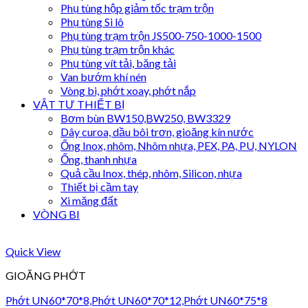
Phụ tùng hộp giảm tốc trạm trộn
Phụ tùng Si lô
Phụ tùng trạm trộn JS500-750-1000-1500
Phụ tùng trạm trộn khác
Phụ tùng vít tải, băng tải
Van bướm khí nén
Vòng bi, phớt xoay, phớt nắp
VẬT TƯ THIẾT BỊ
Bơm bùn BW150,BW250, BW3329
Dây curoa, dầu bôi trơn, gioăng kín nước
Ống Inox, nhôm, Nhôm nhựa, PEX, PA, PU, NYLON
Ống, thanh nhựa
Quả cầu Inox, thép, nhôm, Silicon, nhựa
Thiết bị cầm tay
Xi măng đất
VÒNG BI
Quick View
GIOĂNG PHỚT
Phớt UN60*70*8,Phớt UN60*70*12,Phớt UN60*75*8