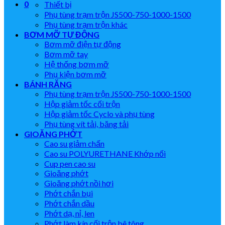
0
Thiết bị
Phụ tùng trạm trộn JS500-750-1000-1500
Phụ tùng trạm trộn khác
BƠM MỠ TỰ ĐỘNG
Bơm mỡ điện tự động
Bơm mỡ tay
Hệ thống bơm mỡ
Phụ kiện bơm mỡ
BÁNH RĂNG
Phụ tùng trạm trộn JS500-750-1000-1500
Hộp giảm tốc cối trộn
Hộp giảm tốc Cyclo và phụ tùng
Phụ tùng vít tải, băng tải
GIOĂNG PHỚT
Cao su giảm chấn
Cao su POLYURETHANE Khớp nối
Cup pen cao su
Gioăng phớt
Gioăng phớt nồi hơi
Phớt chắn bụi
Phớt chắn dầu
Phớt dạ, nỉ, len
Phớt làm kín cối trộn bê tông