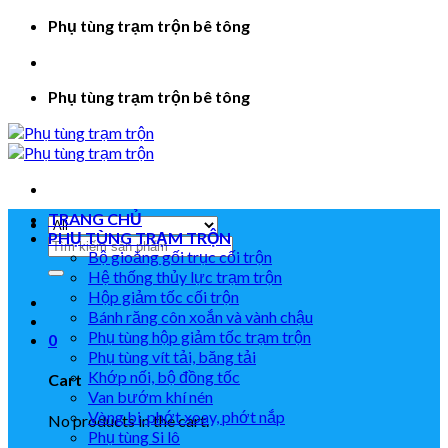
Skip
Phụ tùng trạm trộn bê tông
to
content
Phụ tùng trạm trộn bê tông
TRANG CHỦ
PHỤ TÙNG TRẠM TRỘN
Search
Bộ gioăng gối trục cối trộn
for:
Hệ thống thủy lực trạm trộn
Hộp giảm tốc cối trộn
Bánh răng côn xoắn và vành chậu
Phụ tùng hộp giảm tốc trạm trộn
0
Phụ tùng vít tải, băng tải
Khớp nối, bộ đồng tốc
Cart
Van bướm khí nén
Vòng bi, phớt xoay, phớt nắp
No products in the cart.
Phụ tùng Si lô