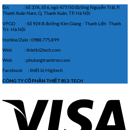
Đ/c : Số 37A, tổ 6, ngõ 477/50 đường Nguyễn Trãi, P.
Thanh Xuân Nam, Q. Thanh Xuân, TP. Hà Nội
VPGD : Số 924 B đường Kim Giang - Thanh Liệt- Thanh
Trì- Hà Nội
Hotline/Zalo : 0988.775.899
Web : thietbi2tech.com
Web : phutungtramtron.com
Facebook : thiết bị Higitech
CÔNG TY CỔ PHẦN THIẾT BỊ 2-TECH