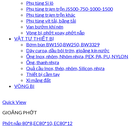
Phụ tùng Si lô
Phụ tùng trạm trộn JS500-750-1000-1500
Phụ tùng trạm trộn khác
Phụ tùng vít tải, băng tải
Van bướm khí nén
Vòng bi, phớt xoay, phớt nắp
VẬT TƯ THIẾT BỊ
Bơm bùn BW150,BW250, BW3329
Dây curoa, dầu bôi trơn, gioăng kín nước
Ống Inox, nhôm, Nhôm nhựa, PEX, PA, PU, NYLON
Ống, thanh nhựa
Quả cầu Inox, thép, nhôm, Silicon, nhựa
Thiết bị cầm tay
Xi măng đất
VÒNG BI
Quick View
GIOĂNG PHỚT
Phớt nắp 80*8,EC80*10, EC80*12