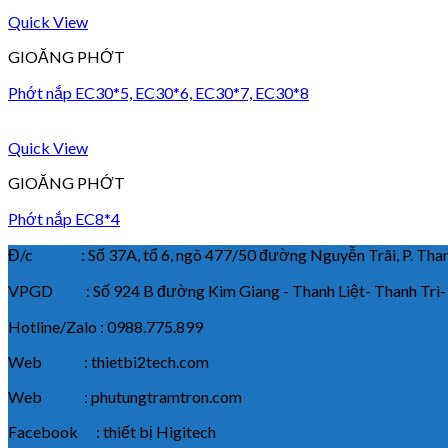
Quick View
GIOĂNG PHỚT
Phớt nắp EC30*5, EC30*6, EC30*7, EC30*8
Quick View
GIOĂNG PHỚT
Phớt nắp EC8*4
Đ/c : Số 37A, tổ 6, ngõ 477/50 đường Nguyễn Trãi, P. Thanh
VPGD : Số 924 B đường Kim Giang - Thanh Liệt- Thanh Trì-
Hotline/Zalo : 0988.775.899
Web : thietbi2tech.com
Web : phutungtramtron.com
Facebook : thiết bị Higitech