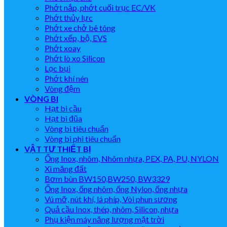
Phớt nắp, phớt cuối trục EC/VK
Phớt thủy lực
Phớt xe chở bê tông
Phớt xếp, bộ, EVS
Phớt xoay
Phớt lò xo Silicon
Lọc bụi
Phớt khí nén
Vòng đệm
VÒNG BI
Hạt bi cầu
Hạt bi đũa
Vòng bi tiêu chuẩn
Vòng bi phi tiêu chuẩn
VẬT TƯ THIẾT BỊ
Ống Inox, nhôm, Nhôm nhựa, PEX, PA, PU, NYLON
Xi măng đất
Bơm bùn BW150,BW250, BW3329
Ống Inox, ống nhôm, ống Nylon, ống nhựa
Vú mỡ, nút khí, lá phíp, Vòi phun sương
Quả cầu Inox, thép, nhôm, Silicon, nhựa
Phụ kiện máy năng lượng mặt trời