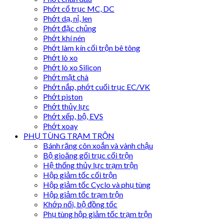
Phớt cổ trục MC, DC
Phớt dạ, nỉ, len
Phớt đặc chủng
Phớt khí nén
Phớt làm kín cối trộn bê tông
Phớt lò xo
Phớt lò xo Silicon
Phớt mặt chà
Phớt nắp, phớt cuối trục EC/VK
Phớt piston
Phớt thủy lực
Phớt xếp, bộ, EVS
Phớt xoay
PHỤ TÙNG TRẠM TRỘN
Bánh răng côn xoắn và vành chậu
Bộ gioăng gối trục cối trộn
Hệ thống thủy lực trạm trộn
Hộp giảm tốc cối trộn
Hộp giảm tốc Cyclo và phụ tùng
Hộp giảm tốc trạm trộn
Khớp nối, bộ đồng tốc
Phụ tùng hộp giảm tốc trạm trộn