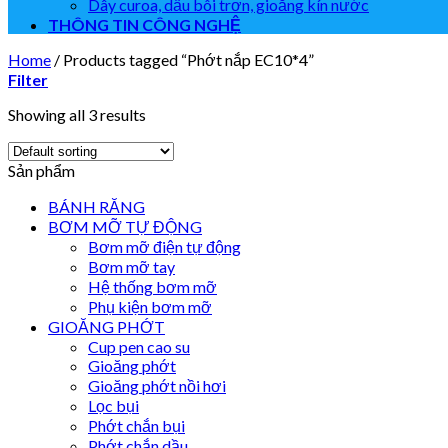
Dây curoa, dầu bôi trơn, gioăng kín nước
THÔNG TIN CÔNG NGHỆ
Home
/
Products tagged “Phớt nắp EC10*4”
Filter
Showing all 3 results
Sản phẩm
BÁNH RĂNG
BƠM MỠ TỰ ĐỘNG
Bơm mỡ điện tự động
Bơm mỡ tay
Hệ thống bơm mỡ
Phụ kiện bơm mỡ
GIOĂNG PHỚT
Cup pen cao su
Gioăng phớt
Gioăng phớt nồi hơi
Lọc bụi
Phớt chắn bụi
Phớt chắn dầu