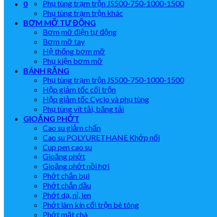
Phụ tùng trạm trộn JS500-750-1000-1500
0
Phụ tùng trạm trộn khác
BƠM MỠ TỰ ĐỘNG
Bơm mỡ điện tự động
Bơm mỡ tay
Hệ thống bơm mỡ
Phụ kiện bơm mỡ
BÁNH RĂNG
Phụ tùng trạm trộn JS500-750-1000-1500
Hộp giảm tốc cối trộn
Hộp giảm tốc Cyclo và phụ tùng
Phụ tùng vít tải, băng tải
GIOĂNG PHỚT
Cao su giảm chấn
Cao su POLYURETHANE Khớp nối
Cup pen cao su
Gioăng phớt
Gioăng phớt nồi hơi
Phớt chắn bụi
Phớt chắn dầu
Phớt dạ, nỉ, len
Phớt làm kín cối trộn bê tông
Phớt mặt chà