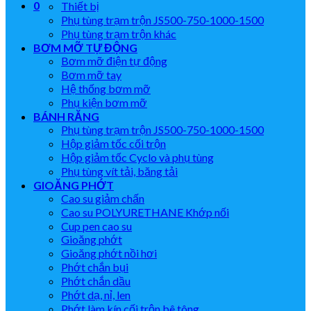
0
Thiết bị
Phụ tùng trạm trộn JS500-750-1000-1500
Phụ tùng trạm trộn khác
BƠM MỠ TỰ ĐỘNG
Bơm mỡ điện tự động
Bơm mỡ tay
Hệ thống bơm mỡ
Phụ kiện bơm mỡ
BÁNH RĂNG
Phụ tùng trạm trộn JS500-750-1000-1500
Hộp giảm tốc cối trộn
Hộp giảm tốc Cyclo và phụ tùng
Phụ tùng vít tải, băng tải
GIOĂNG PHỚT
Cao su giảm chấn
Cao su POLYURETHANE Khớp nối
Cup pen cao su
Gioăng phớt
Gioăng phớt nồi hơi
Phớt chắn bụi
Phớt chắn dầu
Phớt dạ, nỉ, len
Phớt làm kín cối trộn bê tông