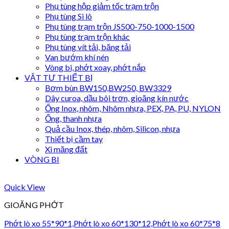
Phụ tùng hộp giảm tốc trạm trộn
Phụ tùng Si lô
Phụ tùng trạm trộn JS500-750-1000-1500
Phụ tùng trạm trộn khác
Phụ tùng vít tải, băng tải
Van bướm khí nén
Vòng bi, phớt xoay, phớt nắp
VẬT TƯ THIẾT BỊ
Bơm bùn BW150,BW250, BW3329
Dây curoa, dầu bôi trơn, gioăng kín nước
Ống Inox, nhôm, Nhôm nhựa, PEX, PA, PU, NYLON
Ống, thanh nhựa
Quả cầu Inox, thép, nhôm, Silicon, nhựa
Thiết bị cầm tay
Xi măng đất
VÒNG BI
Quick View
GIOĂNG PHỚT
Phớt lò xo 55*90*1,Phớt lò xo 60*130*12,Phớt lò xo 60*75*8