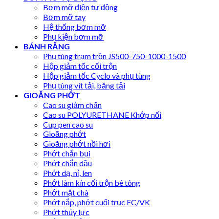
Bơm mỡ điện tự động
Bơm mỡ tay
Hệ thống bơm mỡ
Phụ kiện bơm mỡ
BÁNH RĂNG
Phụ tùng trạm trộn JS500-750-1000-1500
Hộp giảm tốc cối trộn
Hộp giảm tốc Cyclo và phụ tùng
Phụ tùng vít tải, băng tải
GIOĂNG PHỚT
Cao su giảm chấn
Cao su POLYURETHANE Khớp nối
Cup pen cao su
Gioăng phớt
Gioăng phớt nồi hơi
Phớt chắn bụi
Phớt chắn dầu
Phớt dạ, nỉ, len
Phớt làm kín cối trộn bê tông
Phớt mặt chà
Phớt nắp, phớt cuối trục EC/VK
Phớt thủy lực