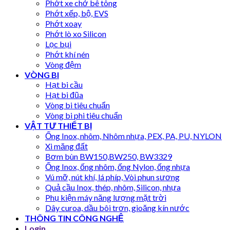
Phớt xe chở bê tông
Phớt xếp, bộ, EVS
Phớt xoay
Phớt lò xo Silicon
Lọc bụi
Phớt khí nén
Vòng đệm
VÒNG BI
Hạt bi cầu
Hạt bi đũa
Vòng bi tiêu chuẩn
Vòng bi phi tiêu chuẩn
VẬT TƯ THIẾT BỊ
Ống Inox, nhôm, Nhôm nhựa, PEX, PA, PU, NYLON
Xi măng đất
Bơm bùn BW150,BW250, BW3329
Ống Inox, ống nhôm, ống Nylon, ống nhựa
Vú mỡ, nút khí, lá phíp, Vòi phun sương
Quả cầu Inox, thép, nhôm, Silicon, nhựa
Phụ kiện máy năng lượng mặt trời
Dây curoa, dầu bôi trơn, gioăng kín nước
THÔNG TIN CÔNG NGHỆ
Login