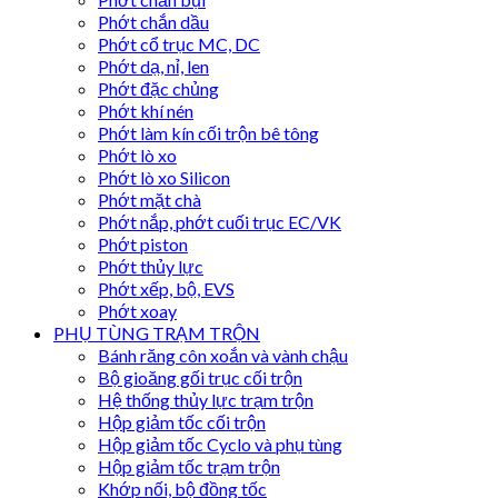
Phớt chắn dầu
Phớt cổ trục MC, DC
Phớt dạ, nỉ, len
Phớt đặc chủng
Phớt khí nén
Phớt làm kín cối trộn bê tông
Phớt lò xo
Phớt lò xo Silicon
Phớt mặt chà
Phớt nắp, phớt cuối trục EC/VK
Phớt piston
Phớt thủy lực
Phớt xếp, bộ, EVS
Phớt xoay
PHỤ TÙNG TRẠM TRỘN
Bánh răng côn xoắn và vành chậu
Bộ gioăng gối trục cối trộn
Hệ thống thủy lực trạm trộn
Hộp giảm tốc cối trộn
Hộp giảm tốc Cyclo và phụ tùng
Hộp giảm tốc trạm trộn
Khớp nối, bộ đồng tốc