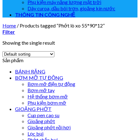
Phụ kiện máy năng lượng mặt trời
Dây curoa, dầu bôi trơn, gioăng kín nước
THÔNG TIN CÔNG NGHỆ
Home
/
Products tagged “Phớt lò xo 55*90*12”
Filter
Showing the single result
Sản phẩm
BÁNH RĂNG
BƠM MỠ TỰ ĐỘNG
Bơm mỡ điện tự động
Bơm mỡ tay
Hệ thống bơm mỡ
Phụ kiện bơm mỡ
GIOĂNG PHỚT
Cup pen cao su
Gioăng phớt
Gioăng phớt nồi hơi
Lọc bụi
Phớt chắn bụi