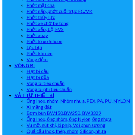
Phớt mặt chà
Phớt nắp, phớt cuối trục EC/VK
Phớt thủy lực
Phớt xe chở bê tông
Phớt xếp, bộ, EVS
Phớt xoay
Phớt lò xo Silicon
Lọc bụi
Phớt khí nén
Vòng đệm
VÒNG BI
Hạt bi cầu
Hạt bi đũa
Vòng bi tiêu chuẩn
Vòng bi phi tiêu chuẩn
VẬT TƯ THIẾT BỊ
Ống Inox, nhôm, Nhôm nhựa, PEX, PA, PU, NYLON
Xi măng đất
Bơm bùn BW150,BW250, BW3329
Ống Inox, ống nhôm, ống Nylon, ống nhựa
Vú mỡ, nút khí, lá phíp, Vòi phun sương
Quả cầu Inox, thép, nhôm, Silicon, nhựa