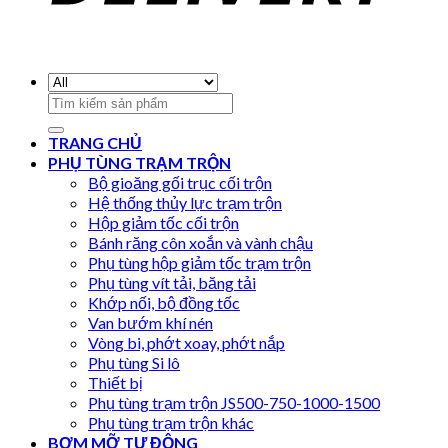
Search
for:
TRANG CHỦ
PHỤ TÙNG TRẠM TRỘN
Bộ gioăng gối trục cối trộn
Hệ thống thủy lực trạm trộn
Hộp giảm tốc cối trộn
Bánh răng côn xoắn và vành chậu
Phụ tùng hộp giảm tốc trạm trộn
Phụ tùng vít tải, băng tải
Khớp nối, bộ đồng tốc
Van bướm khí nén
Vòng bi, phớt xoay, phớt nắp
Phụ tùng Si lô
Thiết bị
Phụ tùng trạm trộn JS500-750-1000-1500
Phụ tùng trạm trộn khác
BƠM MỠ TỰ ĐỘNG