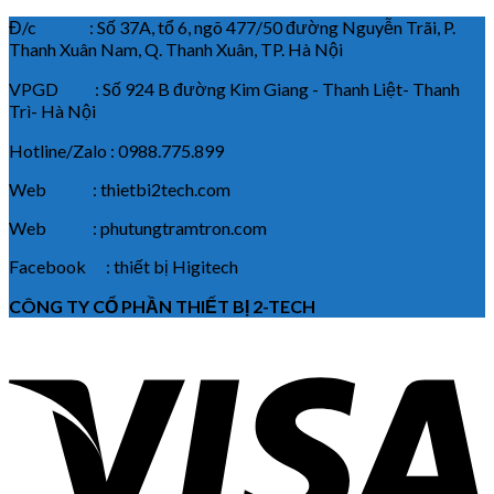
Đ/c : Số 37A, tổ 6, ngõ 477/50 đường Nguyễn Trãi, P.
Thanh Xuân Nam, Q. Thanh Xuân, TP. Hà Nội
VPGD : Số 924 B đường Kim Giang - Thanh Liệt- Thanh
Trì- Hà Nội
Hotline/Zalo : 0988.775.899
Web : thietbi2tech.com
Web : phutungtramtron.com
Facebook : thiết bị Higitech
CÔNG TY CỔ PHẦN THIẾT BỊ 2-TECH