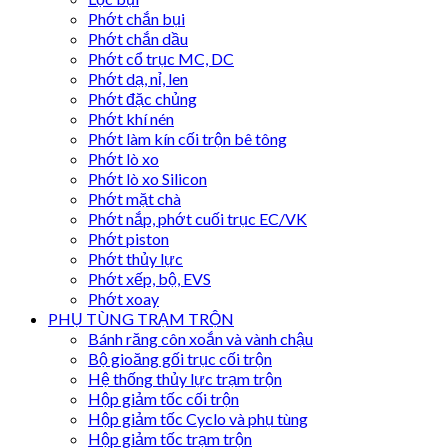
Phớt chắn bụi
Phớt chắn dầu
Phớt cổ trục MC, DC
Phớt dạ, nỉ, len
Phớt đặc chủng
Phớt khí nén
Phớt làm kín cối trộn bê tông
Phớt lò xo
Phớt lò xo Silicon
Phớt mặt chà
Phớt nắp, phớt cuối trục EC/VK
Phớt piston
Phớt thủy lực
Phớt xếp, bộ, EVS
Phớt xoay
PHỤ TÙNG TRẠM TRỘN
Bánh răng côn xoắn và vành chậu
Bộ gioăng gối trục cối trộn
Hệ thống thủy lực trạm trộn
Hộp giảm tốc cối trộn
Hộp giảm tốc Cyclo và phụ tùng
Hộp giảm tốc trạm trộn