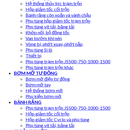
Hệ thống thủy lực trạm trộn
Hộp giảm tốc cối trộn
Bánh răng côn xoắn và vành chậu
Phụ tùng hộp giảm tốc trạm trộn
Phụ tùng vít tải, băng tải
Khớp nối, bộ đồng tốc
Van bướm khí nén
Vòng bi, phớt xoay, phớt nắp
Phụ tùng Si lô
Thiết bị
Phụ tùng trạm trộn JS500-750-1000-1500
Phụ tùng trạm trộn khác
BƠM MỠ TỰ ĐỘNG
Bơm mỡ điện tự động
Bơm mỡ tay
Hệ thống bơm mỡ
Phụ kiện bơm mỡ
BÁNH RĂNG
Phụ tùng trạm trộn JS500-750-1000-1500
Hộp giảm tốc cối trộn
Hộp giảm tốc Cyclo và phụ tùng
Phụ tùng vít tải, băng tải