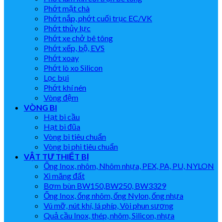
Phớt mặt chà
Phớt nắp, phớt cuối trục EC/VK
Phớt thủy lực
Phớt xe chở bê tông
Phớt xếp, bộ, EVS
Phớt xoay
Phớt lò xo Silicon
Lọc bụi
Phớt khí nén
Vòng đệm
VÒNG BI
Hạt bi cầu
Hạt bi đũa
Vòng bi tiêu chuẩn
Vòng bi phi tiêu chuẩn
VẬT TƯ THIẾT BỊ
Ống Inox, nhôm, Nhôm nhựa, PEX, PA, PU, NYLON
Xi măng đất
Bơm bùn BW150,BW250, BW3329
Ống Inox, ống nhôm, ống Nylon, ống nhựa
Vú mỡ, nút khí, lá phíp, Vòi phun sương
Quả cầu Inox, thép, nhôm, Silicon, nhựa