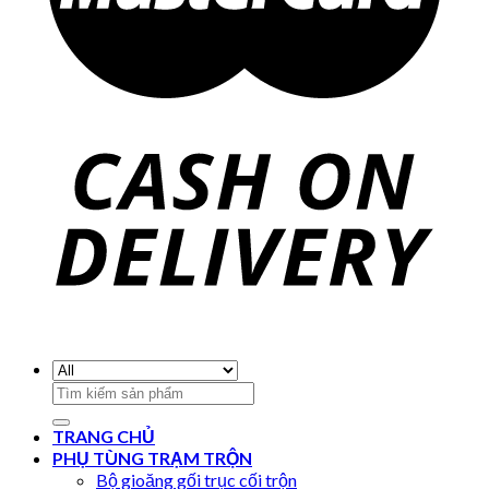
Search
for:
TRANG CHỦ
PHỤ TÙNG TRẠM TRỘN
Bộ gioăng gối trục cối trộn