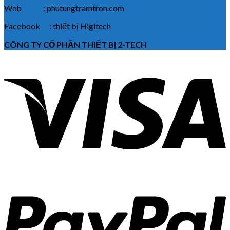
Web : phutungtramtron.com
Facebook : thiết bị Higitech
CÔNG TY CỔ PHẦN THIẾT BỊ 2-TECH