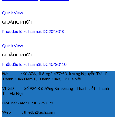
Quick View
GIOĂNG PHỚT
Phốt dầu lò xo hai mặt DC20*30*8
Quick View
GIOĂNG PHỚT
Phốt dầu lò xo hai mặt DC40*80*10
Đ/c : Số 37A, tổ 6, ngõ 477/50 đường Nguyễn Trãi, P.
Thanh Xuân Nam, Q. Thanh Xuân, TP. Hà Nội
VPGD : Số 924 B đường Kim Giang - Thanh Liệt- Thanh
Trì- Hà Nội
Hotline/Zalo : 0988.775.899
Web : thietbi2tech.com