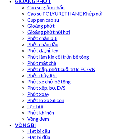
GIOĂNG PHỚT
Cao su giảm chấn
Cao su POLYURETHANE Khớp nối
Cup pen cao su
Gioăng phớt
Gioăng phớt nồi hơi
Phớt chắn bụi
Phớt chắn dầu
Phớt dạ, nỉ, len
Phớt làm kín cối trộn bê tông
Phớt mặt chà
Phớt nắp, phớt cuối trục EC/VK
Phớt thủy lực
Phớt xe chở bê tông
Phớt xếp, bộ, EVS
Phớt xoay
Phớt lò xo Silicon
Lọc bụi
Phớt khí nén
Vòng đệm
VÒNG BI
Hạt bi cầu
Hạt bi đũa