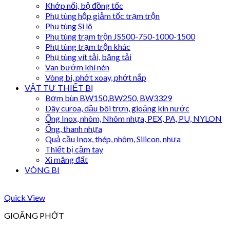
Khớp nối, bộ đồng tốc
Phụ tùng hộp giảm tốc trạm trộn
Phụ tùng Si lô
Phụ tùng trạm trộn JS500-750-1000-1500
Phụ tùng trạm trộn khác
Phụ tùng vít tải, băng tải
Van bướm khí nén
Vòng bi, phớt xoay, phớt nắp
VẬT TƯ THIẾT BỊ
Bơm bùn BW150,BW250, BW3329
Dây curoa, dầu bôi trơn, gioăng kín nước
Ống Inox, nhôm, Nhôm nhựa, PEX, PA, PU, NYLON
Ống, thanh nhựa
Quả cầu Inox, thép, nhôm, Silicon, nhựa
Thiết bị cầm tay
Xi măng đất
VÒNG BI
Quick View
GIOĂNG PHỚT