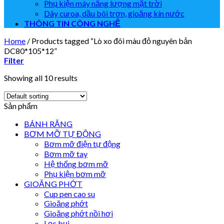
Phụ kiện máy năng lượng mặt trời
Dây curoa, dầu bôi trơn, gioăng kín nước
THÔNG TIN CÔNG NGHỆ
Home
/
Products tagged “Lò xo đôi màu đỏ nguyên bản
DC80*105*12”
Filter
Showing all 10 results
Sản phẩm
BÁNH RĂNG
BƠM MỠ TỰ ĐỘNG
Bơm mỡ điện tự động
Bơm mỡ tay
Hệ thống bơm mỡ
Phụ kiện bơm mỡ
GIOĂNG PHỚT
Cup pen cao su
Gioăng phớt
Gioăng phớt nồi hơi
Lọc bụi