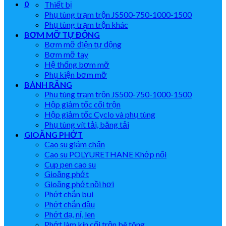
0
Thiết bị
Phụ tùng trạm trộn JS500-750-1000-1500
Phụ tùng trạm trộn khác
BƠM MỠ TỰ ĐỘNG
Bơm mỡ điện tự động
Bơm mỡ tay
Hệ thống bơm mỡ
Phụ kiện bơm mỡ
BÁNH RĂNG
Phụ tùng trạm trộn JS500-750-1000-1500
Hộp giảm tốc cối trộn
Hộp giảm tốc Cyclo và phụ tùng
Phụ tùng vít tải, băng tải
GIOĂNG PHỚT
Cao su giảm chấn
Cao su POLYURETHANE Khớp nối
Cup pen cao su
Gioăng phớt
Gioăng phớt nồi hơi
Phớt chắn bụi
Phớt chắn dầu
Phớt dạ, nỉ, len
Phớt làm kín cối trộn bê tông